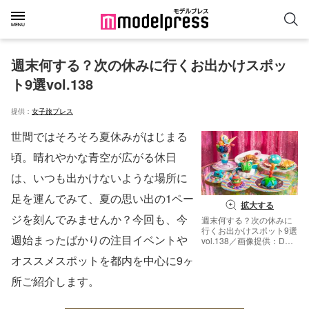
週末何する？次の休みに行くお出かけスポッ
ト9選vol.138
提供：
女子旅プレス
世間ではそろそろ夏休みがはじまる
頃。晴れやかな青空が広がる休日
は、いつも出かけないような場所に
足を運んでみて、夏の思い出の1ペー
拡大する
ジを刻んでみませんか？今回も、今
週末何する？次の休みに
行くお出かけスポット9選
週始まったばかりの注目イベントや
vol.138／画像提供：DD
ホールディングス
オススメスポットを都内を中心に9ヶ
所ご紹介します。