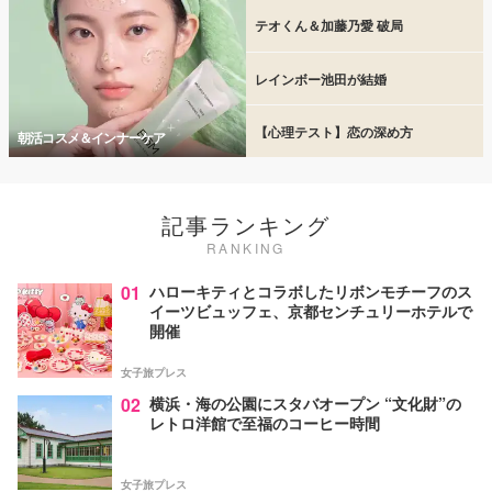
テオくん＆加藤乃愛 破局
レインボー池田が結婚
【心理テスト】恋の深め方
朝活コスメ＆インナーケア
記事ランキング
RANKING
01
ハローキティとコラボしたリボンモチーフのス
イーツビュッフェ、京都センチュリーホテルで
開催
女子旅プレス
02
横浜・海の公園にスタバオープン “文化財”の
レトロ洋館で至福のコーヒー時間
女子旅プレス