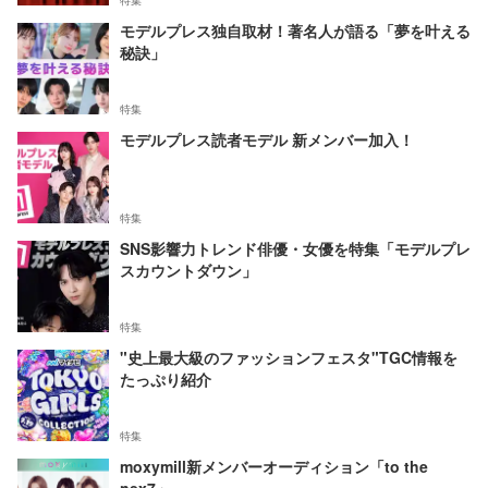
特集
モデルプレス独自取材！著名人が語る「夢を叶える
秘訣」
特集
モデルプレス読者モデル 新メンバー加入！
特集
SNS影響力トレンド俳優・女優を特集「モデルプレ
スカウントダウン」
特集
"史上最大級のファッションフェスタ"TGC情報を
たっぷり紹介
特集
moxymill新メンバーオーディション「to the