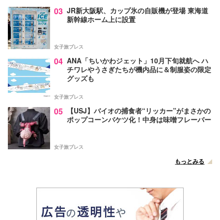
03
JR新大阪駅、カップ氷の自販機が登場 東海道
新幹線ホーム上に設置
女子旅プレス
04
ANA「ちいかわジェット」10月下旬就航へ ハ
チワレやうさぎたちが機内品に＆制服姿の限定
グッズも
女子旅プレス
05
【USJ】バイオの捕食者“リッカー”がまさかの
ポップコーンバケツ化！中身は味噌フレーバー
女子旅プレス
もっとみる