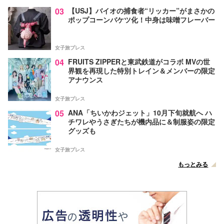
03
【USJ】バイオの捕食者“リッカー”がまさかの
ポップコーンバケツ化！中身は味噌フレーバー
女子旅プレス
04
FRUITS ZIPPERと東武鉄道がコラボ MVの世
界観を再現した特別トレイン＆メンバーの限定
アナウンス
女子旅プレス
05
ANA「ちいかわジェット」10月下旬就航へ ハ
チワレやうさぎたちが機内品に＆制服姿の限定
グッズも
女子旅プレス
もっとみる