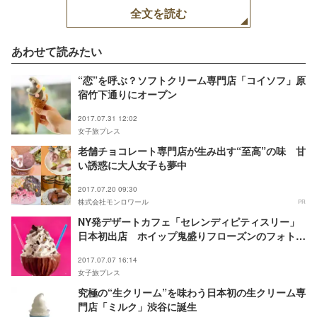
全文を読む
あわせて読みたい
“恋”を呼ぶ？ソフトクリーム専門店「コイソフ」原
宿竹下通りにオープン
2017.07.31 12:02
女子旅プレス
老舗チョコレート専門店が生み出す“至高”の味 甘
い誘惑に大人女子も夢中
2017.07.20 09:30
株式会社モンロワール
PR
NY発デザートカフェ「セレンディピティスリー」
日本初出店 ホイップ鬼盛りフローズンのフォトジ
ェニックさが凄い
2017.07.07 16:14
女子旅プレス
究極の“生クリーム”を味わう日本初の生クリーム専
門店「ミルク」渋谷に誕生