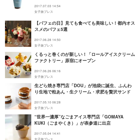
2017.07.03 14:54
女子旅プレス
【パフェの日】見ても食べても美味しい！都内オス
スメのパフェ5選
2017.06.28 14:50
女子旅プレス
くるっと巻くのが新しい！「ロールアイスクリーム
ファクトリー」原宿にオープン
2017.06.26 06:16
女子旅プレス
生どら焼き専門店「DOU」が池袋に誕生、ふんわ
り生地で粒あん・生クリーム・求肥を贅沢サンド
2017.05.10 06:28
女子旅プレス
“世界一濃厚”なごまアイス専門店「GOMAYA
KUKI（ごまやくき）」が表参道に出店
2017.05.04 14:41
女子旅プレス