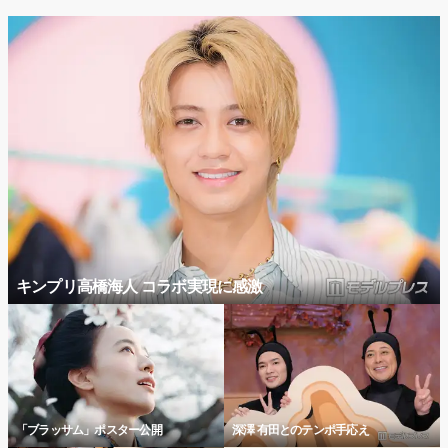
キンプリ高橋海人 コラボ実現に感激
「ブラッサム」ポスター公開
深澤 有田とのテンポ手応え