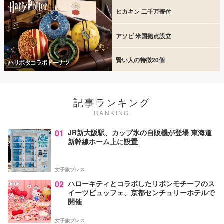
ヒカキン 二千万寄付
アソビ 米国拠点設立
賢い人の特徴20個
ハリポタコラボドーナツ
記事ランキング
RANKING
01
JR新大阪駅、カップ氷の自販機が登場 東海道
新幹線ホーム上に設置
女子旅プレス
02
ハローキティとコラボしたリボンモチーフのス
イーツビュッフェ、京都センチュリーホテルで
開催
女子旅プレス