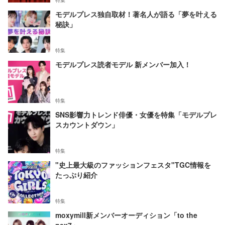
特集
モデルプレス独自取材！著名人が語る「夢を叶える
秘訣」
特集
モデルプレス読者モデル 新メンバー加入！
特集
SNS影響力トレンド俳優・女優を特集「モデルプレ
スカウントダウン」
特集
"史上最大級のファッションフェスタ"TGC情報を
たっぷり紹介
特集
moxymill新メンバーオーディション「to the