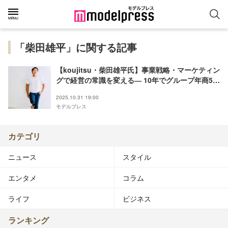
「柴田雄平」に関する記事
【koujitsu・柴田雄平氏】事業戦略・マーケティン
グで経営の常識を変える― 10年でグループ年商50
億円。「利他」と「結果への執着」のパラドックス
2025.10.31 19:00
思考＜REAL VALUE×モデルプレス連動＞
モデルプレス
カテゴリ
ニュース
スタイル
エンタメ
コラム
ライフ
ビジネス
ランキング