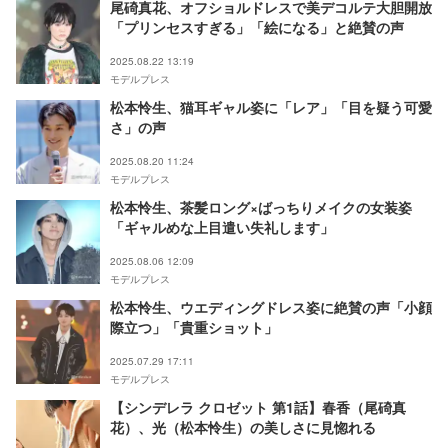
尾碕真花、オフショルドレスで美デコルテ大胆開放
「プリンセスすぎる」「絵になる」と絶賛の声
2025.08.22 13:19
モデルプレス
松本怜生、猫耳ギャル姿に「レア」「目を疑う可愛
さ」の声
2025.08.20 11:24
モデルプレス
松本怜生、茶髪ロング×ばっちりメイクの女装姿
「ギャルめな上目遣い失礼します」
2025.08.06 12:09
モデルプレス
松本怜生、ウエディングドレス姿に絶賛の声「小顔
際立つ」「貴重ショット」
2025.07.29 17:11
モデルプレス
【シンデレラ クロゼット 第1話】春香（尾碕真
花）、光（松本怜生）の美しさに見惚れる