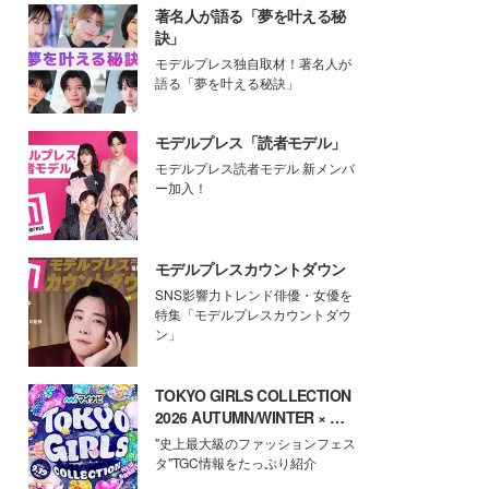
著名人が語る「夢を叶える秘
訣」
モデルプレス独自取材！著名人が
語る「夢を叶える秘訣」
モデルプレス「読者モデル」
モデルプレス読者モデル 新メンバ
ー加入！
モデルプレスカウントダウン
SNS影響力トレンド俳優・女優を
特集「モデルプレスカウントダウ
ン」
TOKYO GIRLS COLLECTION
2026 AUTUMN/WINTER × モ
デルプレス
"史上最大級のファッションフェス
タ"TGC情報をたっぷり紹介