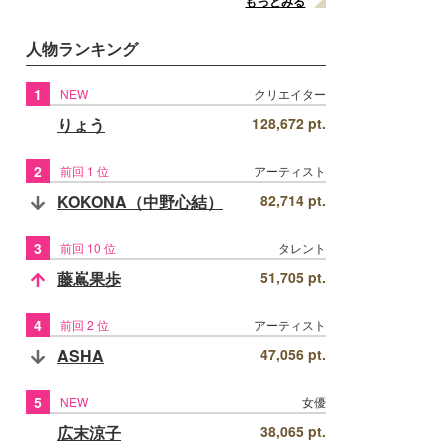
もっとみる
人物ランキング
1
NEW
クリエイター
りょう
128,672 pt.
2
前回 1 位
アーティスト
KOKONA（中野心結）
82,714 pt.
3
前回 10 位
タレント
藤嶌果歩
51,705 pt.
4
前回 2 位
アーティスト
ASHA
47,056 pt.
5
NEW
女優
広末涼子
38,065 pt.