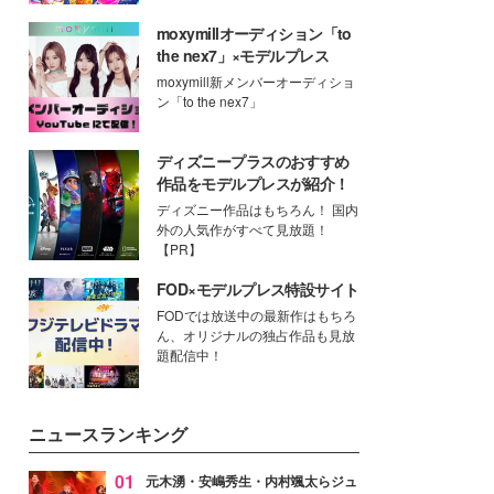
moxymillオーディション「to
the nex7」×モデルプレス
moxymill新メンバーオーディショ
ン「to the nex7」
ディズニープラスのおすすめ
作品をモデルプレスが紹介！
ディズニー作品はもちろん！ 国内
外の人気作がすべて見放題！
【PR】
FOD×モデルプレス特設サイト
FODでは放送中の最新作はもちろ
ん、オリジナルの独占作品も見放
題配信中！
ニュースランキング
01
元木湧・安嶋秀生・内村颯太らジュ