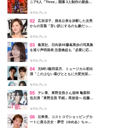
ニア9人「Three」開幕 3人制作の新曲＆
手描きセットに込めた想い「もっと前に
進んで夢を掴みたい」【ゲネプロレポ】
モデルプレス
02
広末涼子、病名公表を決断した次男
からの言葉「言い訳にするのも嫌だっ
た」「言うべきか迷った」
モデルプレス
03
集英社、日向坂46藤嶌果歩の写真集
を巡り声明発表 注意喚起も「必要に応じ
て法的措置を含む対応を検討」
モデルプレス
04
元ME:I飯田栞月、ミュージカル初出
演「この上ない喜びとともに大変光栄」
4年ぶり上演「ファントム」城田優らキ
ャスト発表
モデルプレス
05
テレ東、東野圭吾さん追悼 亀梨和
也主演「東野圭吾 手紙」再放送へ 佐藤隆
太・本田翼・中村倫也ら出演
モデルプレス
06
辻希美、コストコでショッピングカ
ートに座る次女・夢空（ゆめあ）ちゃん
の姿公開「乗りこなしてる感じが可愛す