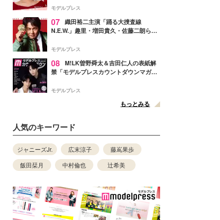
ぎ」「成長を感じる」の声
モデルプレス
07
織田裕二主演「踊る大捜査線
N.E.W.」趣里・増田貴久・佐藤二朗ら新
メンバー紹介映像解禁 各キャラクター象
徴する“謎のキーワード”も
モデルプレス
08
M!LK曽野舜太＆吉田仁人の表紙解
禁「モデルプレスカウントダウンマガジ
ン」巻頭に登場
モデルプレス
もっとみる
人気のキーワード
ジャニーズJr.
広末涼子
藤嶌果歩
飯田栞月
中村倫也
辻希美