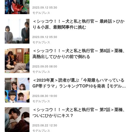
クアップ＜出演者コメント＞
2023.09.12 05:30
モデルプレス
＜シッコウ！！～犬と私と執行官～ 最終話＞ひか
り＆小原、最難関事件に挑む
2023.09.12 05:30
モデルプレス
＜シッコウ！！～犬と私と執行官～ 第8話＞栗橋、
高熱出してひかりの前で倒れる
2023.09.05 08:00
モデルプレス
＜2023年夏＞読者が選ぶ「今期最もハマっている
GP帯ドラマ」ランキングTOP10を発表【モデルプ
レス国民的推しランキング】
2023.08.30 19:00
モデルプレス
＜シッコウ！！～犬と私と執行官～ 第7話＞栗橋、
ついにひかりにキス？
2023.08.22 12:30
モデルプレス