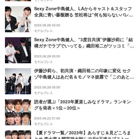
Sexy Zone中島健人、LAからキャスト＆スタッフ
全員に青い薔薇贈る 笠松将は“何も知らないバレン
タイン”？＜シッコウ！！～犬と私と執行官～＞
2023.06.28 05:00
モデルプレス
Sexy Zone中島健人、“3度目共演”伊藤沙莉に「結
構ガチでラブでいってる」織田裕二がツッコミ「公
開告白？」＜シッコウ！！～犬と私と執行官～＞
2023.06.28 05:00
モデルプレス
伊藤沙莉ら、初共演・織田裕二の印象に変化 セク
ゾ中島健人はあだ名＆モノマネ披露で「このあとち
ょっと怖い…」＜シッコウ！！～犬と私と執行官～
2023.06.28 05:00
＞
モデルプレス
読者が選ぶ「2023年夏楽しみなドラマ」ランキン
グを発表＜1位～20位＞
2023.06.23 21:00
モデルプレス
【夏ドラマ一覧／2023年】あらすじ＆見どころま
とめ 森七菜＆間宮祥太朗らで月9王道ラブストーリ