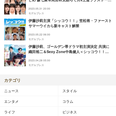
ー・Snow Man目黒蓮×佐野勇斗でタッグ＜随時更
2023.05.31 20:00
新＞
モデルプレス
伊藤沙莉主演「シッコウ！！」笠松将・ファースト
サマーウイカら新キャスト解禁
2023.05.22 06:00
モデルプレス
伊藤沙莉、ゴールデン帯ドラマ初主演決定 共演に
織田裕二＆Sexy Zone中島健人＜シッコウ！！～
犬と私と執行官～＞
2023.04.28 05:00
モデルプレス
カテゴリ
ニュース
スタイル
エンタメ
コラム
ライフ
ビジネス