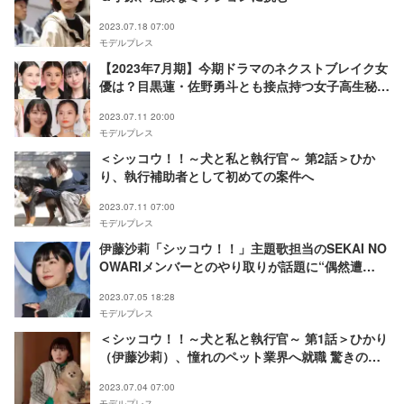
2023.07.18 07:00
モデルプレス
【2023年7月期】今期ドラマのネクストブレイク女
優は？目黒蓮・佐野勇斗とも接点持つ女子高生秘書
役・福原遥の親友役など
2023.07.11 20:00
モデルプレス
＜シッコウ！！～犬と私と執行官～ 第2話＞ひか
り、執行補助者として初めての案件へ
2023.07.11 07:00
モデルプレス
伊藤沙莉「シッコウ！！」主題歌担当のSEKAI NO
OWARIメンバーとのやり取りが話題に“偶然遭
遇”にファンも驚き
2023.07.05 18:28
モデルプレス
＜シッコウ！！～犬と私と執行官～ 第1話＞ひかり
（伊藤沙莉）、憧れのペット業界へ就職 驚きの事
態に襲われる
2023.07.04 07:00
モデルプレス