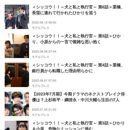
＜シッコウ！！～犬と私と執行官～ 第6話＞栗橋、
長窪に連れて行かれたひかりを追う
2023.08.15 06:00
モデルプレス
＜シッコウ！！～犬と私と執行官～ 第5話＞ひか
り、小原からの一言で複雑な思い抱く
2023.08.08 07:44
モデルプレス
＜シッコウ！！～犬と私と執行官～ 第4話＞栗橋、
銀行員から転職した理由明らかに
2023.08.01 07:00
モデルプレス
【2023年7月期】今期ドラマのネクストブレイク俳
優は？上杉柊平・綱啓永・中川大輔ら注目の7人
2023.07.30 21:00
モデルプレス
＜シッコウ！！～犬と私と執行官～ 第3話＞ひかり
＆小原、危険なミッションに挑む