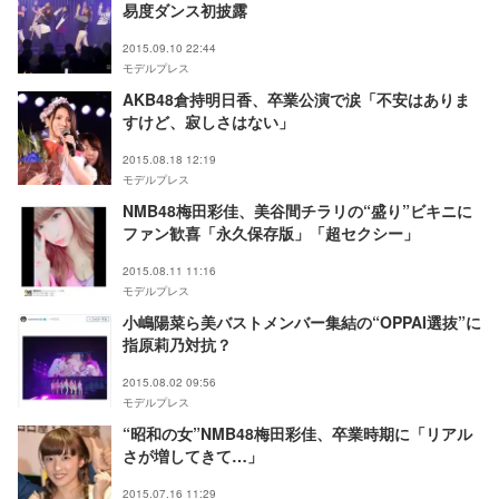
易度ダンス初披露
2015.09.10 22:44
モデルプレス
AKB48倉持明日香、卒業公演で涙「不安はありま
すけど、寂しさはない」
2015.08.18 12:19
モデルプレス
NMB48梅田彩佳、美谷間チラリの“盛り”ビキニに
ファン歓喜「永久保存版」「超セクシー」
2015.08.11 11:16
モデルプレス
小嶋陽菜ら美バストメンバー集結の“OPPAI選抜”に
指原莉乃対抗？
2015.08.02 09:56
モデルプレス
“昭和の女”NMB48梅田彩佳、卒業時期に「リアル
さが増してきて…」
2015.07.16 11:29