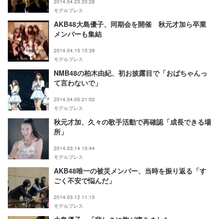
2014.04.23 20:28
モデルプレス
AKB48大島優子、同期会を開催 秋元才加ら卒業
メンバーも集結
2014.04.15 15:39
モデルプレス
NMB48の柏木由紀、初お披露目で「おばちゃんっ
て言わないで」
2014.04.05 21:02
モデルプレス
秋元才加、久々の歌手活動で再確認「成長できる場
所」
2014.03.14 10:44
モデルプレス
AKB48唯一の被災メンバー、当時を振り返る「す
ごく不安で悩んだ」
2014.03.12 11:15
モデルプレス