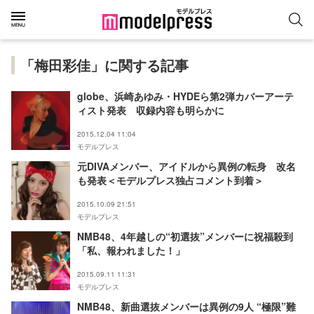
「梅田彩佳」に関する記事
globe、浜崎あゆみ・HYDEら第2弾カバーアーテ
ィスト発表 収録内容も明らかに
2015.12.04 11:04
モデルプレス
元DIVAメンバー、アイドルから異例の転身 改名
も発表＜モデルプレス独占コメント到着＞
2015.10.09 21:51
モデルプレス
NMB48、4年越しの“初選抜”メンバーに祝福殺到
「私、報われました！」
2015.09.11 11:31
モデルプレス
NMB48、新曲選抜メンバーは異例の9人 “極限”難