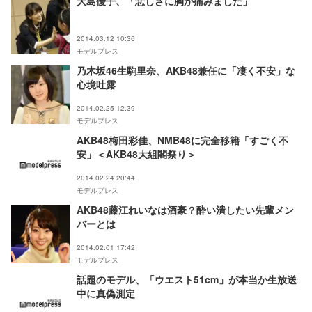
大島優子、「悲しさに胸が痛みました」
2014.03.12 10:36
モデルプレス
乃木坂46生駒里奈、AKB48兼任に「凄く不安」な
心境吐露
2014.02.25 12:39
モデルプレス
AKB48梅田彩佳、NMB48に完全移籍「すごく不
安」＜AKB48大組閣祭り＞
2014.02.24 20:44
モデルプレス
AKB48藤江れいなは酒豪？酔い潰したい先輩メン
バーとは
2014.02.01 17:42
モデルプレス
話題のモデル、「ウエスト51cm」が本当か生放送
中に真偽測定