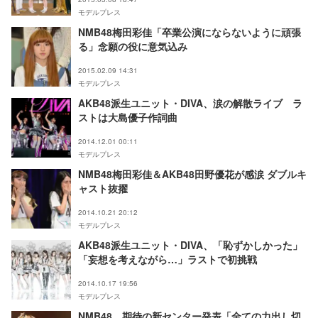
モデルプレス
NMB48梅田彩佳「卒業公演にならないように頑張
る」念願の役に意気込み
2015.02.09 14:31
モデルプレス
AKB48派生ユニット・DIVA、涙の解散ライブ ラ
ストは大島優子作詞曲
2014.12.01 00:11
モデルプレス
NMB48梅田彩佳＆AKB48田野優花が感涙 ダブルキ
ャスト抜擢
2014.10.21 20:12
モデルプレス
AKB48派生ユニット・DIVA、「恥ずかしかった」
「妄想を考えながら…」ラストで初挑戦
2014.10.17 19:56
モデルプレス
NMB48、期待の新センター発表「全ての力出し切