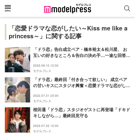
「恋愛ドラマな恋がしたい～Kiss me like a
princess～」に関する記事
「ドラ恋」告白成立ペア・橋本裕太＆松川星、 お
互いの好きなところ＆告白の決め手…一途な回答
続々 獲得できなかった主演への想いも＜インタビ
2022.09.10 12:00
ュー＞
モデルプレス
「ドラ恋」最終回「付き合って欲しい」 成立ペア
の甘いキスにスタジオ興奮＜恋愛ドラマな恋がした
い～Kiss me like a princess～＞
2022.07.31 23:00
モデルプレス
桜田通「ドラ恋」スタジオゲストに再登場「ドキド
キしながら…」最終回見守る
2022.07.22 12:00
モデルプレス