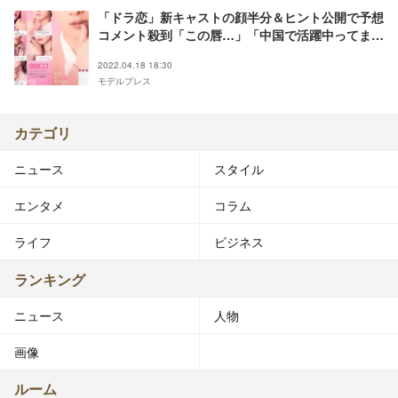
「ドラ恋」新キャストの顔半分＆ヒント公開で予想
コメント殺到「この唇…」「中国で活躍中ってまさ
か…」＜恋愛ドラマな恋がしたい～Kiss me like a
2022.04.18 18:30
princess～＞
モデルプレス
カテゴリ
ニュース
スタイル
エンタメ
コラム
ライフ
ビジネス
ランキング
ニュース
人物
画像
ルーム