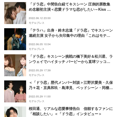
「ドラ恋」中間告白経てキスシーン 圧倒的票数集
め念願初主演＜恋愛ドラマな恋がしたい～Kiss me
like a princess～＞
2022.06.12 23:00
モデルプレス
「テラハ」出身・鈴木志遠「ドラ恋」でキスシーン
連続主演 女子から矢印集中の理由「これはモテ
る」
2022.06.05 10:04
モデルプレス
「ドラ恋」キスシーン挑戦の橋下美好＆松川星、ラ
ンウェイでハイタッチ バービーから直球ツッコミ
「色々したんでしょ？」＜札幌コレクション 2022
2022.05.29 17:39
S／S＞
モデルプレス
＜「ドラ恋」歴代メンバー対談＞江野沢愛美・久保
乃々花・京典和玖・島津見、ベッドシーン・同棲ハ
ウス…互いのシーズンの感想語る「衝撃的でした」
2022.05.29 11:00
モデルプレス
桜田通、リアルな恋愛事情告白 信頼するファンに
「相談したい」＜「ドラ恋」インタビュー＞