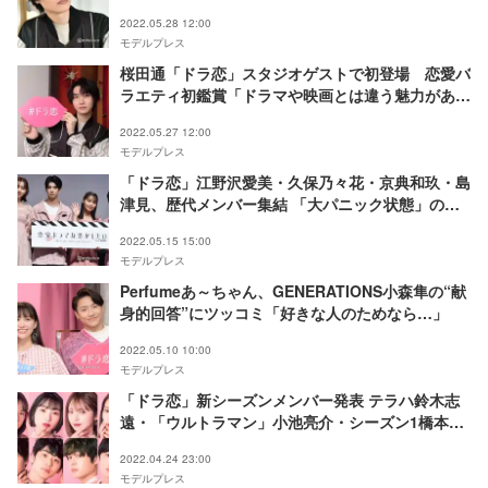
2022.05.28 12:00
モデルプレス
桜田通「ドラ恋」スタジオゲストで初登場 恋愛バ
ラエティ初鑑賞「ドラマや映画とは違う魅力があ
る」
2022.05.27 12:00
モデルプレス
「ドラ恋」江野沢愛美・久保乃々花・京典和玖・島
津見、歴代メンバー集結 「大パニック状態」のキ
スシーン回顧
2022.05.15 15:00
モデルプレス
Perfumeあ～ちゃん、GENERATIONS小森隼の“献
身的回答”にツッコミ「好きな人のためなら…」
2022.05.10 10:00
モデルプレス
「ドラ恋」新シーズンメンバー発表 テラハ鈴木志
遠・「ウルトラマン」小池亮介・シーズン1橋本裕
太・橋下美好らキスシーン挑戦＜プロフィール＆コ
2022.04.24 23:00
メント＞
モデルプレス