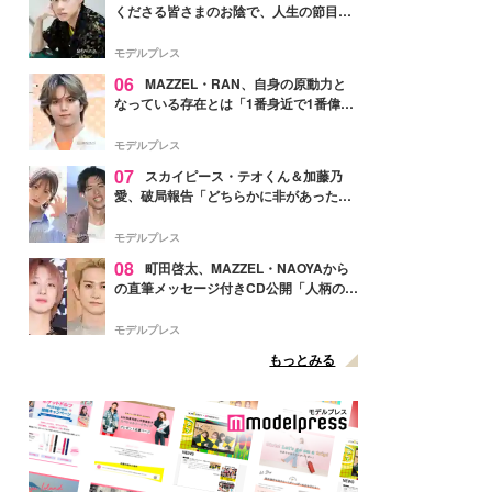
くださる皆さまのお陰で、人生の節目を
迎えられること、心より感謝しておりま
す」【全文】
モデルプレス
06
MAZZEL・RAN、自身の原動力と
なっている存在とは「1番身近で1番偉大
な存在」
モデルプレス
07
スカイピース・テオくん＆加藤乃
愛、破局報告「どちらかに非があったわ
けではなく」2023年2月に交際発表
モデルプレス
08
町田啓太、MAZZEL・NAOYAから
の直筆メッセージ付きCD公開「人柄の良
さがにじみ出てる」の声
モデルプレス
もっとみる