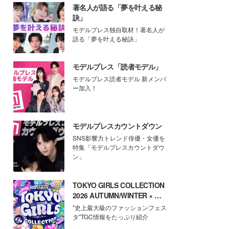
著名人が語る「夢を叶える秘
訣」
モデルプレス独自取材！著名人が
語る「夢を叶える秘訣」
モデルプレス「読者モデル」
モデルプレス読者モデル 新メンバ
ー加入！
モデルプレスカウントダウン
SNS影響力トレンド俳優・女優を
特集「モデルプレスカウントダウ
ン」
TOKYO GIRLS COLLECTION
2026 AUTUMN/WINTER × モ
デルプレス
"史上最大級のファッションフェス
タ"TGC情報をたっぷり紹介