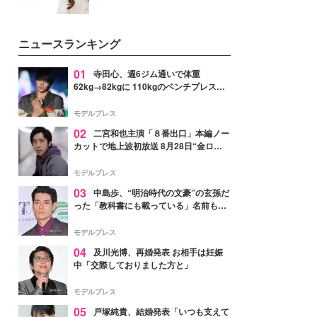
ニュースランキング
01
寺田心、週6ジム通いで体重
62kg→82kgに 110kgのベンチプレス持
ち上げる姿披露「胸板の厚みすごい」
「かっこいい」と反響
モデルプレス
02
二宮和也主演「８番出口」本編ノー
カットで地上波初放送 8月28日“金ロ
ー”枠
モデルプレス
03
中島歩、“明治時代の文豪”の玄孫だ
った「教科書にも載っている」名前も先
祖に由来
モデルプレス
04
及川光博、再婚発表 お相手は妊娠
中「交際しておりました方と」
モデルプレス
05
戸塚純貴、結婚発表「いつも支えて