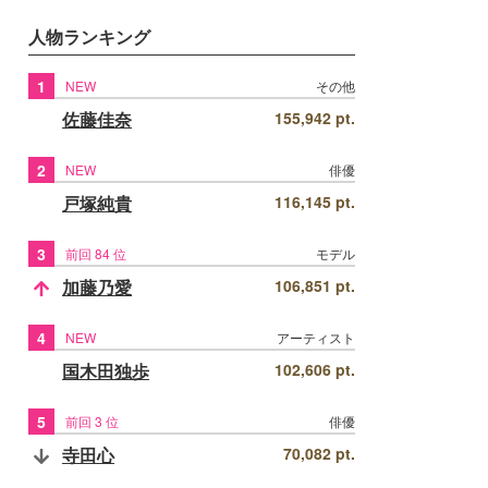
人物ランキング
1
NEW
その他
佐藤佳奈
155,942 pt.
2
NEW
俳優
戸塚純貴
116,145 pt.
3
前回 84 位
モデル
加藤乃愛
106,851 pt.
4
NEW
アーティスト
国木田独歩
102,606 pt.
5
前回 3 位
俳優
寺田心
70,082 pt.