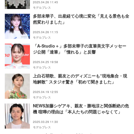
2025.04.26 11:45
モデルプレス
多部未華子、出産経て心境に変化「見える景色も全
然変わりました」
2025.04.26 11:15
モデルプレス
「A-Studio＋」多部未華子の直筆美文字メッセー
ジ公開「達筆」「憧れる」と反響
2025.04.25 19:58
モデルプレス
上白石萌歌、親友とのディズニーも“現地集合・現
地解散” スタジオ驚き「初めて聞きました」
2025.04.19 12:55
モデルプレス
NEWS加藤シゲアキ、親友・勝地涼と関係断絶の危
機 喧嘩の理由は「本人たちの問題じゃなくて」
2025.03.29 11:30
モデルプレス