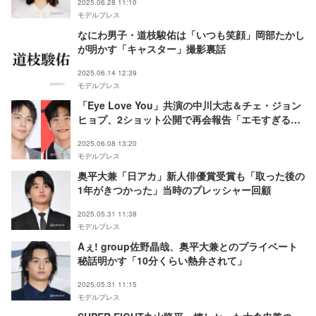
2025.06.28 11:10
モデルプレス
なにわ男子・道枝駿佑は「いつも笑顔」岡部たかし
が明かす「キャスター」撮影裏話
2025.06.14 12:39
モデルプレス
「Eye Love You」共演の中川大志＆チェ・ジョン
ヒョプ、2ショット公開で再会報告「エモすぎる」
「会えて良かった」と反響
2025.06.08 13:20
モデルプレス
奥平大兼「日アカ」新人俳優賞受賞も「取った後の
1年がきつかった」当時のプレッシャー回顧
2025.05.31 11:38
モデルプレス
Aぇ! group佐野晶哉、奥平大兼とのプライベート
秘話明かす「10分くらい熱弁されて」
2025.05.31 11:15
モデルプレス