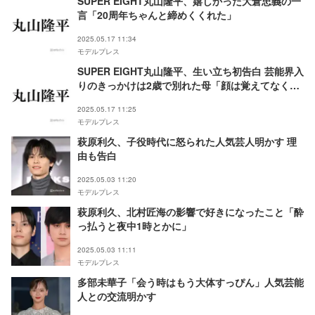
SUPER EIGHT丸山隆平、嬉しかった大倉忠義の一
言「20周年ちゃんと締めくくれた」
2025.05.17 11:34
モデルプレス
SUPER EIGHT丸山隆平、生い立ち初告白 芸能界入
りのきっかけは2歳で別れた母「顔は覚えてなく
て」
2025.05.17 11:25
モデルプレス
萩原利久、子役時代に怒られた人気芸人明かす 理
由も告白
2025.05.03 11:20
モデルプレス
萩原利久、北村匠海の影響で好きになったこと「酔
っ払うと夜中1時とかに」
2025.05.03 11:11
モデルプレス
多部未華子「会う時はもう大体すっぴん」人気芸能
人との交流明かす