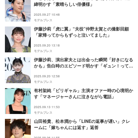
緯明かす「素晴らしい俳優様」
2025.09.27 10:48
モデルプレス
伊藤沙莉「虎に翼」“夫役”仲野太賀との撮影回顧
「家帰ってからもずっと泣いてました」
2025.09.20 13:18
モデルプレス
伊藤沙莉、演出家夫とは出会った瞬間「好きになる
かも」告白時のエピソード明かす「ギュン！ってな
った」
2025.09.20 12:58
モデルプレス
有村架純「ビリギャル」主演オファー時の心境明か
す「マネージャーさんに泣きながら電話」
2025.09.13 11:53
モデルプレス
山田裕貴、松本潤から「LINEの返事が遅い」クレ
ームに「嫁ちゃんには返す」返答
2025.09.06 11:55