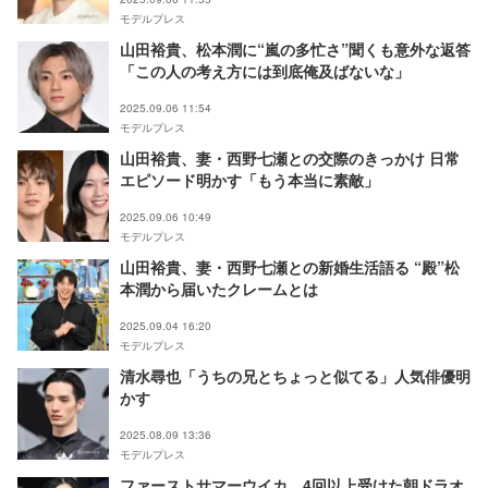
モデルプレス
山田裕貴、松本潤に“嵐の多忙さ”聞くも意外な返答
「この人の考え方には到底俺及ばないな」
2025.09.06 11:54
モデルプレス
山田裕貴、妻・西野七瀬との交際のきっかけ 日常
エピソード明かす「もう本当に素敵」
2025.09.06 10:49
モデルプレス
山田裕貴、妻・西野七瀬との新婚生活語る “殿”松
本潤から届いたクレームとは
2025.09.04 16:20
モデルプレス
清水尋也「うちの兄とちょっと似てる」人気俳優明
かす
2025.08.09 13:36
モデルプレス
ファーストサマーウイカ、4回以上受けた朝ドラオ