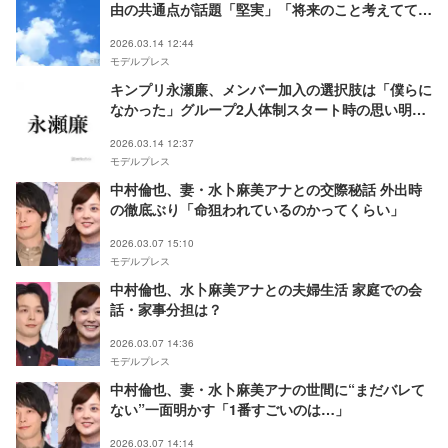
由の共通点が話題「堅実」「将来のこと考えてて尊
敬」
2026.03.14 12:44
モデルプレス
キンプリ永瀬廉、メンバー加入の選択肢は「僕らに
なかった」グループ2人体制スタート時の思い明か
す
2026.03.14 12:37
モデルプレス
中村倫也、妻・水卜麻美アナとの交際秘話 外出時
の徹底ぶり「命狙われているのかってくらい」
2026.03.07 15:10
モデルプレス
中村倫也、水卜麻美アナとの夫婦生活 家庭での会
話・家事分担は？
2026.03.07 14:36
モデルプレス
中村倫也、妻・水卜麻美アナの世間に“まだバレて
ない”一面明かす「1番すごいのは…」
2026.03.07 14:14