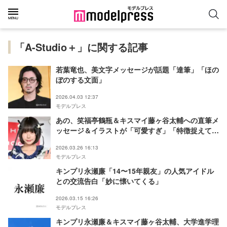
「A-Studio＋」に関する記事
若葉竜也、美文字メッセージが話題「達筆」「ほの
ぼのする文面」
2026.04.03 12:37
モデルプレス
あの、笑福亭鶴瓶＆キスマイ藤ヶ谷太輔への直筆メ
ッセージ＆イラストが「可愛すぎ」「特徴捉えてて
上手」と話題
2026.03.26 16:13
モデルプレス
キンプリ永瀬廉「14〜15年親友」の人気アイドル
との交流告白「妙に懐いてくる」
2026.03.15 16:26
モデルプレス
キンプリ永瀬廉＆キスマイ藤ヶ谷太輔、大学進学理