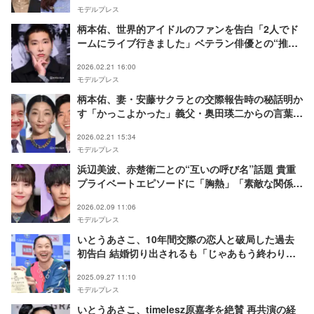
モデルプレス
柄本佑、世界的アイドルのファンを告白「2人でド
ームにライブ行きました」ベテラン俳優との“推し
活”も明かす
2026.02.21 16:00
モデルプレス
柄本佑、妻・安藤サクラとの交際報告時の秘話明か
す「かっこよかった」義父・奥田瑛二からの言葉と
は
2026.02.21 15:34
モデルプレス
浜辺美波、赤楚衛二との“互いの呼び名”話題 貴重
プライベートエピソードに「胸熱」「素敵な関係」
の声
2026.02.09 11:06
モデルプレス
いとうあさこ、10年間交際の恋人と破局した過去
初告白 結婚切り出されるも「じゃあもう終わりだ
って」
2025.09.27 11:10
モデルプレス
いとうあさこ、timelesz原嘉孝を絶賛 再共演の経