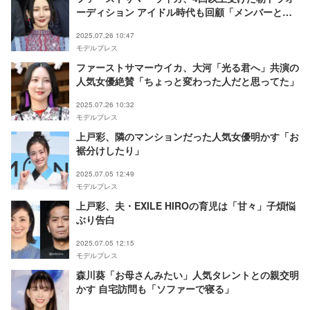
ーディション アイドル時代も回顧「メンバーと運
営側に亀裂が走った時期があった」
2025.07.26 10:47
モデルプレス
ファーストサマーウイカ、大河「光る君へ」共演の
人気女優絶賛「ちょっと変わった人だと思ってた」
2025.07.26 10:32
モデルプレス
上戸彩、隣のマンションだった人気女優明かす「お
裾分けしたり」
2025.07.05 12:49
モデルプレス
上戸彩、夫・EXILE HIROの育児は「甘々」子煩悩
ぶり告白
2025.07.05 12:15
モデルプレス
森川葵「お母さんみたい」人気タレントとの親交明
かす 自宅訪問も「ソファーで寝る」