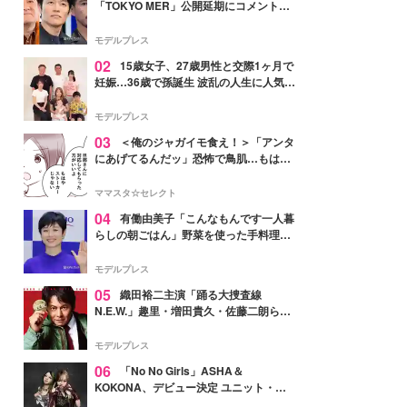
「TOKYO MER」公開延期にコメント
「現実のヒーローたちにチームMERから
最大の敬意とエールを」
モデルプレス
02
15歳女子、27歳男性と交際1ヶ月で
妊娠…36歳で孫誕生 波乱の人生に人気タ
レント思わずツッコミ「だいぶ危ねえ
よ！」
モデルプレス
03
＜俺のジャガイモ食え！＞「アンタ
にあげてるんだッ」恐怖で鳥肌…もはや
ストーカー？【第3話まんが】
ママスタ☆セレクト
04
有働由美子「こんなもんです一人暮
らしの朝ごはん」野菜を使った手料理公
開「作ってみたい」「ヘルシーで美味し
そう」と反響
モデルプレス
05
織田裕二主演「踊る大捜査線
N.E.W.」趣里・増田貴久・佐藤二朗ら新
メンバー紹介映像解禁 各キャラクター象
徴する“謎のキーワード”も
モデルプレス
06
「No No Girls」ASHA＆
KOKONA、デビュー決定 ユニット・
TAKARAとしてセルフプロデュース楽曲