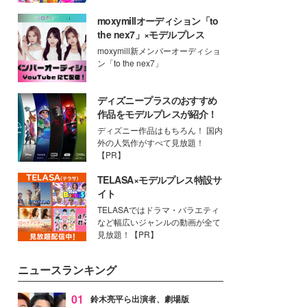
moxymillオーディション「to
the nex7」×モデルプレス
moxymill新メンバーオーディショ
ン「to the nex7」
ディズニープラスのおすすめ
作品をモデルプレスが紹介！
ディズニー作品はもちろん！ 国内
外の人気作がすべて見放題！
【PR】
TELASA×モデルプレス特設サ
イト
TELASAではドラマ・バラエティ
など幅広いジャンルの動画が全て
見放題！【PR】
ニュースランキング
01
鈴木亮平ら出演者、劇場版