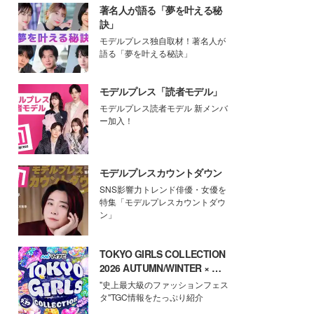
著名人が語る「夢を叶える秘
訣」
モデルプレス独自取材！著名人が
語る「夢を叶える秘訣」
モデルプレス「読者モデル」
モデルプレス読者モデル 新メンバ
ー加入！
モデルプレスカウントダウン
SNS影響力トレンド俳優・女優を
特集「モデルプレスカウントダウ
ン」
TOKYO GIRLS COLLECTION
2026 AUTUMN/WINTER × モ
デルプレス
"史上最大級のファッションフェス
タ"TGC情報をたっぷり紹介