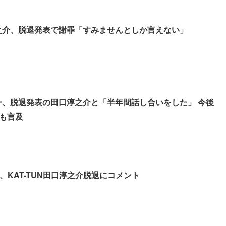
口淳之介、脱退発表で謝罪「すみませんとしか言えない」
丸雄一、脱退発表の田口淳之介と「半年間話し合いをした」 今後
も言及
、KAT-TUN田口淳之介脱退にコメント