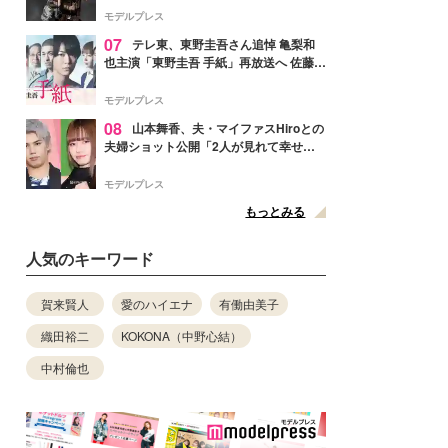
リリースへ
モデルプレス
07
テレ東、東野圭吾さん追悼 亀梨和
也主演「東野圭吾 手紙」再放送へ 佐藤隆
太・本田翼・中村倫也ら出演
モデルプレス
08
山本舞香、夫・マイファスHiroとの
夫婦ショット公開「2人が見れて幸せ」
「仲の良さが伝わってくる」と反響
モデルプレス
もっとみる
人気のキーワード
賀来賢人
愛のハイエナ
有働由美子
織田裕二
KOKONA（中野心結）
中村倫也