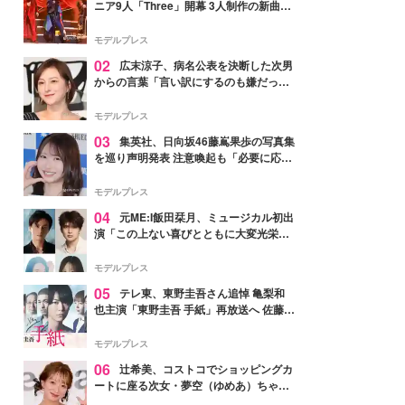
ニア9人「Three」開幕 3人制作の新曲＆
手描きセットに込めた想い「もっと前に
進んで夢を掴みたい」【ゲネプロレポ】
モデルプレス
02
広末涼子、病名公表を決断した次男
からの言葉「言い訳にするのも嫌だっ
た」「言うべきか迷った」
モデルプレス
03
集英社、日向坂46藤嶌果歩の写真集
を巡り声明発表 注意喚起も「必要に応じ
て法的措置を含む対応を検討」
モデルプレス
04
元ME:I飯田栞月、ミュージカル初出
演「この上ない喜びとともに大変光栄」
4年ぶり上演「ファントム」城田優らキ
ャスト発表
モデルプレス
05
テレ東、東野圭吾さん追悼 亀梨和
也主演「東野圭吾 手紙」再放送へ 佐藤隆
太・本田翼・中村倫也ら出演
モデルプレス
06
辻希美、コストコでショッピングカ
ートに座る次女・夢空（ゆめあ）ちゃん
の姿公開「乗りこなしてる感じが可愛す