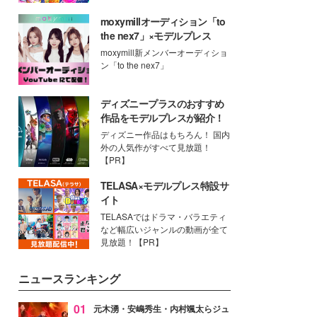
moxymillオーディション「to
the nex7」×モデルプレス
moxymill新メンバーオーディショ
ン「to the nex7」
ディズニープラスのおすすめ
作品をモデルプレスが紹介！
ディズニー作品はもちろん！ 国内
外の人気作がすべて見放題！
【PR】
TELASA×モデルプレス特設サ
イト
TELASAではドラマ・バラエティ
など幅広いジャンルの動画が全て
見放題！【PR】
ニュースランキング
01
元木湧・安嶋秀生・内村颯太らジュ