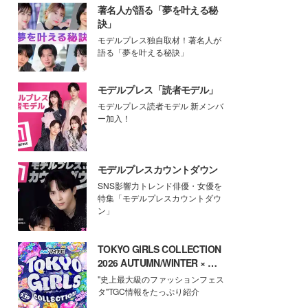
著名人が語る「夢を叶える秘
訣」
モデルプレス独自取材！著名人が
語る「夢を叶える秘訣」
モデルプレス「読者モデル」
モデルプレス読者モデル 新メンバ
ー加入！
モデルプレスカウントダウン
SNS影響力トレンド俳優・女優を
特集「モデルプレスカウントダウ
ン」
TOKYO GIRLS COLLECTION
2026 AUTUMN/WINTER × モ
デルプレス
"史上最大級のファッションフェス
タ"TGC情報をたっぷり紹介