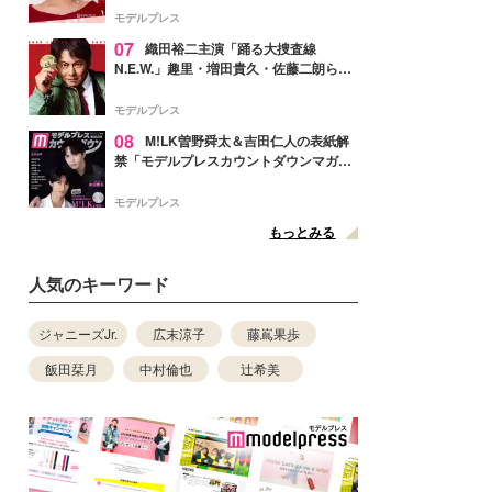
ぎ」「成長を感じる」の声
モデルプレス
07
織田裕二主演「踊る大捜査線
N.E.W.」趣里・増田貴久・佐藤二朗ら新
メンバー紹介映像解禁 各キャラクター象
徴する“謎のキーワード”も
モデルプレス
08
M!LK曽野舜太＆吉田仁人の表紙解
禁「モデルプレスカウントダウンマガジ
ン」巻頭に登場
モデルプレス
もっとみる
人気のキーワード
ジャニーズJr.
広末涼子
藤嶌果歩
飯田栞月
中村倫也
辻希美