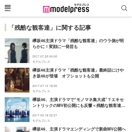
「残酷な観客達」に関する記事
欅坂46主演ドラマ「残酷な観客達」のウラ側が明
らかに！変顔に一発芸も
2017.07.20 00:00
モデルプレス
欅坂46主演ドラマ「残酷な観客達」最終話にけや
き坂46が登場 オフショットも公開
2017.07.12 18:00
モデルプレス
欅坂46、主演ドラマで“モノマネ集大成”？エキセ
ントリックのMV初公開にも反響＜残酷な観客達ネ
タバレ有り＞
2017.05.18 02:27
モデルプレス
欅坂46、主演ドラマエンディングで新曲MV公開へ