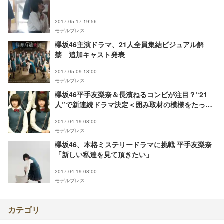
2017.05.17 19:56
モデルプレス
欅坂46主演ドラマ、21人全員集結ビジュアル解
禁 追加キャスト発表
2017.05.09 18:00
モデルプレス
欅坂46平手友梨奈＆長濱ねるコンビが注目？“21
人”で新連続ドラマ決定＜囲み取材の模様をたっぷ
り＞
2017.04.19 08:00
モデルプレス
欅坂46、本格ミステリードラマに挑戦 平手友梨奈
「新しい私達を見て頂きたい」
2017.04.19 08:00
モデルプレス
カテゴリ