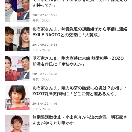
ん持ってた」
2020.07.20 13:25
モデルプレス
明石家さんま、熱愛報道の加藤綾子から事前に連絡
EXILE NAOTOとの交際に「大賛成」
2019.09.30 19:38
モデルプレス
明石家さんま、剛力彩芽に未練 熱愛相手・ZOZO
前澤友作氏に「卑怯やんか」
2018.07.22 14:28
モデルプレス
明石家さんま、剛力彩芽の熱愛に心境は？お相手・
ZOZO前澤友作氏に「どこに俺と差あるんや」
2018.04.29 11:46
モデルプレス
無期限活動休止・小出恵介から涙の謝罪 明石家さ
んまがやりとり明かす