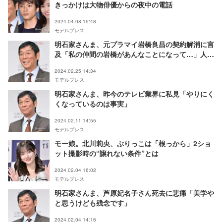
きっかけは大物俳優からの夜中の電話
2024.04.08 15:48
モデルプレス
明石家さんま、元プラマイ岩橋良昌の契約解消に言
及「私の仲間の岩橋があんなことになって…」人柄
も語る
2024.02.25 14:34
モデルプレス
明石家さんま、昨今のテレビ業界に私見「やりにく
くなっているのは事実」
2024.02.11 14:55
モデルプレス
モー娘。北川莉央、ぶりっこは「根っから」2ショ
ット撮影時の“譲れない条件”とは
2024.02.04 16:02
モデルプレス
明石家さんま、芦原妃名子さん死去に悲痛「美学や
と思うけども残念です」
2024.02.04 14:16