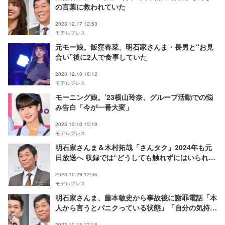
の言葉に救われていた
2023.12.17 12:53
モデルプレス
元モー娘。飯窪春菜、明石家さんま・長男と“お見
合い”後に2人で食事していた
2023.12.10 16:12
モデルプレス
モーニング娘。’23横山玲奈、グループ活動での悩
み告白「今が一番大変」
2023.12.10 15:19
モデルプレス
明石家さんま＆木村拓哉「さんタク」2024年も元
日放送へ 収録では“どうしても触れずにはいられな
い”ことにも言及
2023.10.29 12:06
モデルプレス
明石家さんま、藤本敏史から事故後に謝罪電話「本
人から言うとパニクっている状態」「自分の気持ち
が弱かった」
2023.10.15 12:18