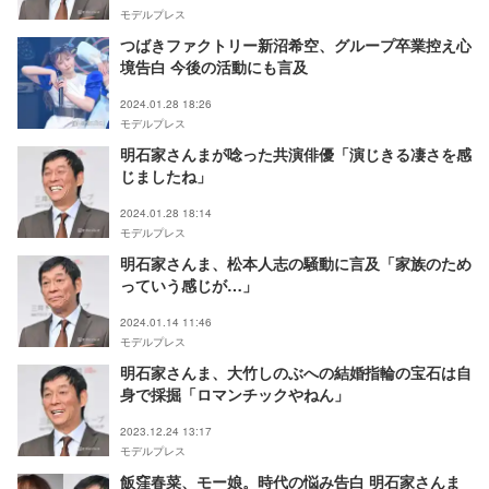
モデルプレス
つばきファクトリー新沼希空、グループ卒業控え心
境告白 今後の活動にも言及
2024.01.28 18:26
モデルプレス
明石家さんまが唸った共演俳優「演じきる凄さを感
じましたね」
2024.01.28 18:14
モデルプレス
明石家さんま、松本人志の騒動に言及「家族のため
っていう感じが…」
2024.01.14 11:46
モデルプレス
明石家さんま、大竹しのぶへの結婚指輪の宝石は自
身で採掘「ロマンチックやねん」
2023.12.24 13:17
モデルプレス
飯窪春菜、モー娘。時代の悩み告白 明石家さんま