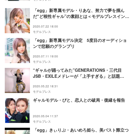
「egg」新専属モデル・りあな、努力で夢を掴ん
だ“ど根性ギャル”の素顔とは＜モデルプレスインタ
ビュー＞
2020.07.22 18:00
モデルプレス
「egg」新専属モデル決定 5度目のオーディショ
ンで悲願のグランプリ
2020.07.11 19:00
モデルプレス
“ギャルが踊ってみた”GENERATIONS・三代目
JSB・EXILEメドレーが「上手すぎる」と話題
「egg」モデルあいりって？＜プロフィール＞
2020.05.22 18:31
モデルプレス
ギャルモデル・ぴと、恋人との破局・復縁を報告
2020.05.04 11:37
モデルプレス
「egg」きぃりぷ・あいめろ姫ら、美バスト際立つ