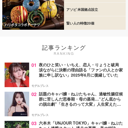
アソビ 米国拠点設立
賢い人の特徴20個
ハリポタコラボドーナツ
記事ランキング
RANKING
01
夜のひと笑い・いちえ、恋人・りょうと破局
涙ながらに決断の理由語る「ファンの人とか家
族に申し訳ない」2025年6月に復縁していた
モデルプレス
02
話題のキャバ嬢・ねぶたちゃん、過敏性腸症候
群に苦しんだ思春期・母の蒸発…“どん底から
の脱出劇”「生きるのって大変」人生変えた言
葉とは【インタビュー連載Vol.1】
モデルプレス
03
六本木「UNJOUR TOKYO」キャバ嬢・ねぶた
ちゃん連載スタート 過去の葛藤・美の秘訣・