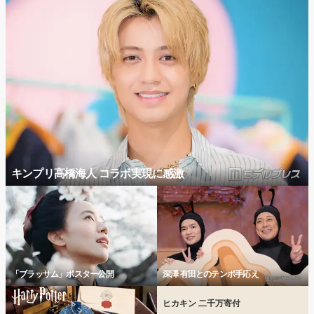
キンプリ高橋海人 コラボ実現に感激
「ブラッサム」ポスター公開
深澤 有田とのテンポ手応え
ヒカキン 二千万寄付