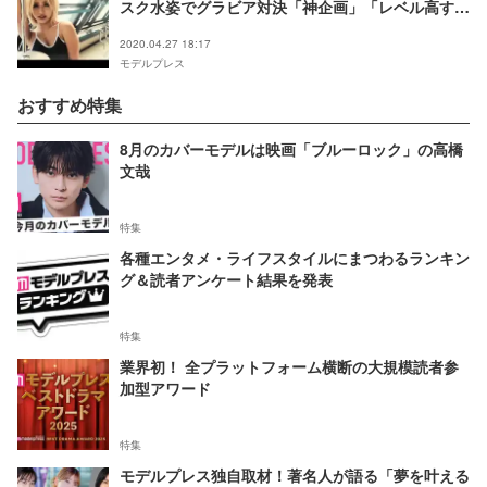
スク水姿でグラビア対決「神企画」「レベル高す
ぎ」と反響
2020.04.27 18:17
モデルプレス
おすすめ特集
8月のカバーモデルは映画「ブルーロック」の高橋
文哉
特集
各種エンタメ・ライフスタイルにまつわるランキン
グ＆読者アンケート結果を発表
特集
業界初！ 全プラットフォーム横断の大規模読者参
加型アワード
特集
モデルプレス独自取材！著名人が語る「夢を叶える