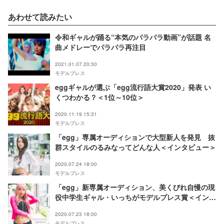
あわせて読みたい
令和ギャルが踊る“本気のパラパラ動画”が話題 名
曲メドレーでパラパラ再注目
2021.01.07 20:30
モデルプレス
eggギャルが選ぶ「egg流行語大賞2020」発表 い
くつわかる？＜1位～10位＞
2020.11.19 15:31
モデルプレス
「egg」専属オーディションで大型新人を発見 抜
群スタイルのるみなってどんな人＜インタビュー＞
2020.07.24 18:00
モデルプレス
「egg」新専属オーディション、美くびれ自慢の現
役中学生ギャル・いっちがモデルプレス賞＜インタ
ビュー＞
2020.07.23 18:00
モデルプレス