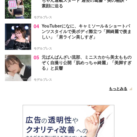
素顔に迫る
モデルプレス
04
YouTuberになに、キャミソール＆ショートパ
ンツスタイルで美ボディ際立つ「脚綺麗で羨ま
しい」「肩ライン美しすぎ」
モデルプレス
05
元ばんばんざい流那、ミニスカから美太ももの
ぞく自撮り公開「肌めっちゃ綺麗」「美脚すぎ
る」と反響
モデルプレス
もっとみる