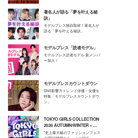
著名人が語る「夢を叶える秘
訣」
モデルプレス独自取材！著名人が
語る「夢を叶える秘訣」
モデルプレス「読者モデル」
モデルプレス読者モデル 新メンバ
ー加入！
モデルプレスカウントダウン
SNS影響力トレンド俳優・女優を
特集「モデルプレスカウントダウ
ン」
TOKYO GIRLS COLLECTION
2026 AUTUMN/WINTER × モ
デルプレス
"史上最大級のファッションフェス
タ"TGC情報をたっぷり紹介