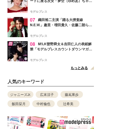
ートに座る次女・夢空（ゆめあ）ちゃん
の姿公開「乗りこなしてる感じが可愛す
ぎ」「成長を感じる」の声
モデルプレス
07
織田裕二主演「踊る大捜査線
N.E.W.」趣里・増田貴久・佐藤二朗ら新
メンバー紹介映像解禁 各キャラクター象
徴する“謎のキーワード”も
モデルプレス
08
M!LK曽野舜太＆吉田仁人の表紙解
禁「モデルプレスカウントダウンマガジ
ン」巻頭に登場
モデルプレス
もっとみる
人気のキーワード
ジャニーズJr.
広末涼子
藤嶌果歩
飯田栞月
中村倫也
辻希美