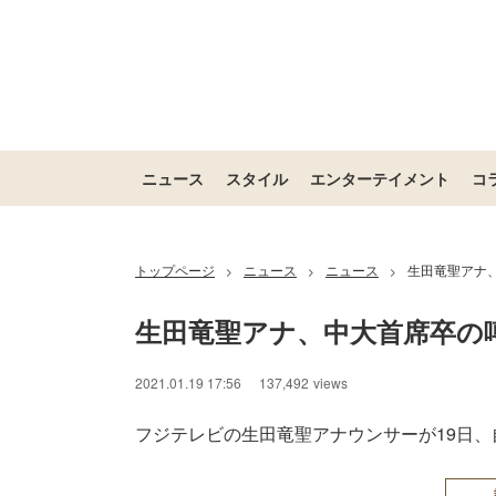
ニュース
スタイル
エンターテイメント
コ
トップページ
ニュース
ニュース
生田竜聖アナ
>
>
>
生田竜聖アナ、中大首席卒の
2021.01.19 17:56
137,492
views
フジテレビの生田竜聖アナウンサーが19日、自身