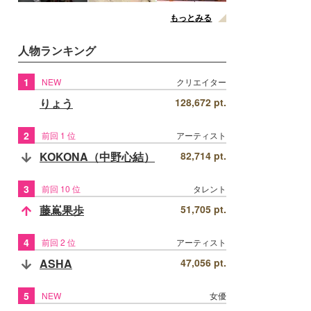
もっとみる
人物ランキング
1
NEW
クリエイター
りょう
128,672 pt.
2
前回 1 位
アーティスト
KOKONA（中野心結）
82,714 pt.
3
前回 10 位
タレント
藤嶌果歩
51,705 pt.
4
前回 2 位
アーティスト
ASHA
47,056 pt.
5
NEW
女優