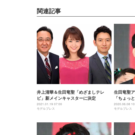
関連記事
井上清華＆生田竜聖「めざましテレ
生田竜聖ア
ビ」新メインキャスターに決定
「ちょっと
る”原稿読
2021.01.19 07:00
2020.06.08 10
モデルプレス
モデルプレス