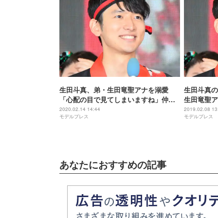
生田斗真、弟・生田竜聖アナを溺愛
生田斗真の
「心配の目で見てしまいますね」仲良
生田竜聖ア
しエピソードも披露
マ」
2020.02.14 14:44
2019.02.08 13
モデルプレス
モデルプレス
あなたにおすすめの記事