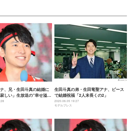
ナ、兄・生田斗真の結婚に
生田斗真の弟・生田竜聖アナ、ピース
寂しい」生放送の“幸せ溢れ
で結婚祝福「2人末長くの2」
みが話題に
:28
2020.06.05 19:27
モデルプレス