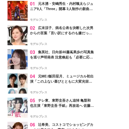
01
元木湧・安嶋秀生・内村颯太らジュ
ニア9人「Three」開幕 3人制作の新曲＆
手描きセットに込めた想い「もっと前に
進んで夢を掴みたい」【ゲネプロレポ】
モデルプレス
02
広末涼子、病名公表を決断した次男
からの言葉「言い訳にするのも嫌だっ
た」「言うべきか迷った」
モデルプレス
03
集英社、日向坂46藤嶌果歩の写真集
を巡り声明発表 注意喚起も「必要に応じ
て法的措置を含む対応を検討」
モデルプレス
04
元ME:I飯田栞月、ミュージカル初出
演「この上ない喜びとともに大変光栄」
4年ぶり上演「ファントム」城田優らキ
ャスト発表
モデルプレス
05
テレ東、東野圭吾さん追悼 亀梨和
也主演「東野圭吾 手紙」再放送へ 佐藤隆
太・本田翼・中村倫也ら出演
モデルプレス
06
辻希美、コストコでショッピングカ