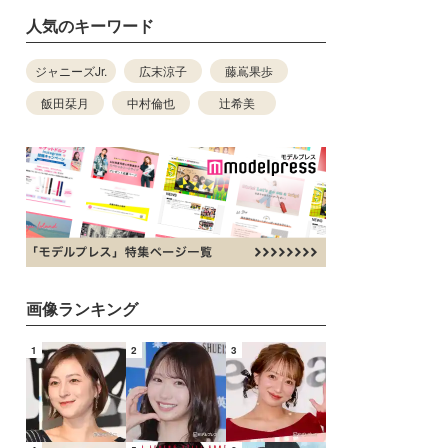
人気のキーワード
ジャニーズJr.
広末涼子
藤嶌果歩
飯田栞月
中村倫也
辻希美
画像ランキング
1
2
3