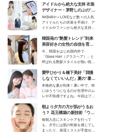
アイドルから絶大な支持 衣装
デザイナー・茅野しのぶの“可
愛い”を作る美学＜「シチズン
AKB48や＝LOVEなど数々の人気
クロスシー」インタビュー＞
アイドルたちの衣装を手掛け、ア
イドルやファンから絶大な支持を
得る、株式会社オサレカンパニー
韓国発の“艶髪トレンド”到来
取締役兼クリエイティブディレク
ター・茅野しのぶ。一人ひとりの
美容好きの女性の自信を育む
個性に寄り添い、魅力を引き出す
「ヘアケア事情」って？
今、韓国をはじめ国内外で
衣装作りは、多くの女性たちに勇
「Glass Hair（グラスヘア）」と
気と自信を与え続けている。
呼ばれる艶髪スタイルが熱い視線
を集めています。メイクやファッ
愛甲ひかり＆橋下美好「我慢
ションの完成度を高めるベースと
して、“髪そのものの美しさ”に改
しなくていいんだ」夏の“暑さ
めて注目する人が増えている様
対策”の新しい選択肢とは？
本格的な夏が到来！暑い中で、特
子。今回は、そんな憧れの艶やか
にゆううつになるのが生理中のム
な髪を日常で叶える、美容好きの
レや不快感ですよね。今回はプラ
女性たちのヘアケア事情を紹介し
イベートでも仲良しで旅行好きな
ます。
朝より夕方の方が肌がうるお
モデル・愛甲ひかりさんと橋下美
好さんを迎えて本音で女子会トー
う？ 花王構築の新技術「ウォ
ク。猛暑のお出かけを快適に過ご
ーターキャプチャリングスキ
毎朝入念にスキンケアを行って
すヒントや、2人が感動した夏の
ン（捕水肌）」がスキンケア
も、夕方には肌の乾燥を感じてし
生理の新常識にも迫りました。
の常識を変える予感
まったり、保湿ミストが手放せな