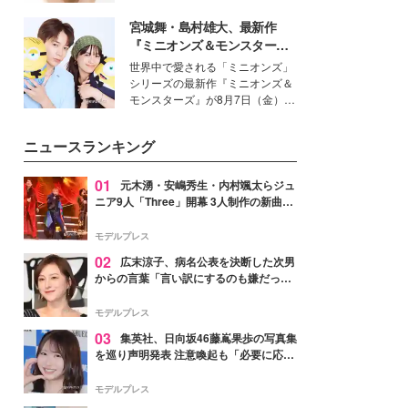
いという読者も多いのでは？そん
宮城舞・島村雄大、最新作
な美容の常識を大きく変える可能
性を秘めた、革新的な「Water
『ミニオンズ＆モンスター
Capturing Skin（ウォーターキャ
ズ』の魅力熱弁 ハチャメチャ
世界中で愛される「ミニオンズ」
プチャリングスキン：捕水肌）」
だけじゃない“友情と絆”に感
シリーズの最新作『ミニオンズ＆
技術を、花王が構築した。
動
モンスターズ』が8月7日（金）に
公開。モデルプレスでは、“大のミ
ニオン好き”という共通点を持つモ
ニュースランキング
デルの宮城舞と島村雄大の特別対
談をお届け！それぞれの視点か
ら、今作ならではの魅力や予想外
01
元木湧・安嶋秀生・内村颯太らジュ
の感動をもたらす奥深いストーリ
ニア9人「Three」開幕 3人制作の新曲＆
ーについて熱く語り合ってもらっ
手描きセットに込めた想い「もっと前に
た。
進んで夢を掴みたい」【ゲネプロレポ】
モデルプレス
02
広末涼子、病名公表を決断した次男
からの言葉「言い訳にするのも嫌だっ
た」「言うべきか迷った」
モデルプレス
03
集英社、日向坂46藤嶌果歩の写真集
を巡り声明発表 注意喚起も「必要に応じ
て法的措置を含む対応を検討」
モデルプレス