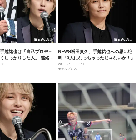
手越祐也は「自己プロデュ
NEWS増田貴久、手越祐也への思い絶
くしっかりした人」 連絡は
叫「3人になっちゃったじゃないか！」
切情報はない」
:32
2020.07.11 12:51
モデルプレス