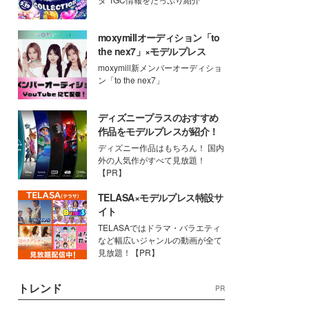
moxymillオーディション「to
the nex7」×モデルプレス
moxymill新メンバーオーディショ
ン「to the nex7」
ディズニープラスのおすすめ
作品をモデルプレスが紹介！
ディズニー作品はもちろん！ 国内
外の人気作がすべて見放題！
【PR】
TELASA×モデルプレス特設サ
イト
TELASAではドラマ・バラエティ
など幅広いジャンルの動画が全て
見放題！【PR】
トレンド
PR