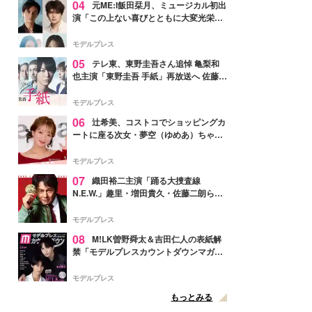
04
元ME:I飯田栞月、ミュージカル初出
演「この上ない喜びとともに大変光栄」
4年ぶり上演「ファントム」城田優らキ
ャスト発表
モデルプレス
05
テレ東、東野圭吾さん追悼 亀梨和
也主演「東野圭吾 手紙」再放送へ 佐藤隆
太・本田翼・中村倫也ら出演
モデルプレス
06
辻希美、コストコでショッピングカ
ートに座る次女・夢空（ゆめあ）ちゃん
の姿公開「乗りこなしてる感じが可愛す
ぎ」「成長を感じる」の声
モデルプレス
07
織田裕二主演「踊る大捜査線
N.E.W.」趣里・増田貴久・佐藤二朗ら新
メンバー紹介映像解禁 各キャラクター象
徴する“謎のキーワード”も
モデルプレス
08
M!LK曽野舜太＆吉田仁人の表紙解
禁「モデルプレスカウントダウンマガジ
ン」巻頭に登場
モデルプレス
もっとみる