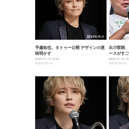
手越祐也、タトゥー公開 デザインの意
出川哲朗、
味明かす
ースがすご
取れず「一
2020.07.14 12:42
2020.07.12 15
モデルプレス
モデルプレス