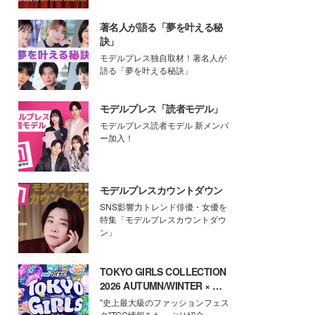
著名人が語る「夢を叶える秘
訣」
モデルプレス独自取材！著名人が
語る「夢を叶える秘訣」
モデルプレス「読者モデル」
モデルプレス読者モデル 新メンバ
ー加入！
モデルプレスカウントダウン
SNS影響力トレンド俳優・女優を
特集「モデルプレスカウントダウ
ン」
TOKYO GIRLS COLLECTION
2026 AUTUMN/WINTER × モ
デルプレス
"史上最大級のファッションフェス
タ"TGC情報をたっぷり紹介