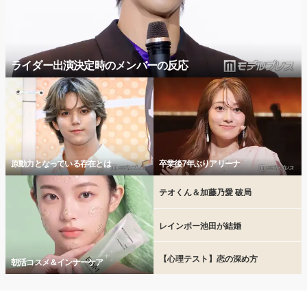
ライダー出演決定時のメンバーの反応
原動力となっている存在とは
卒業後7年ぶりアリーナ
テオくん＆加藤乃愛 破局
レインボー池田が結婚
【心理テスト】恋の深め方
朝活コスメ＆インナーケア