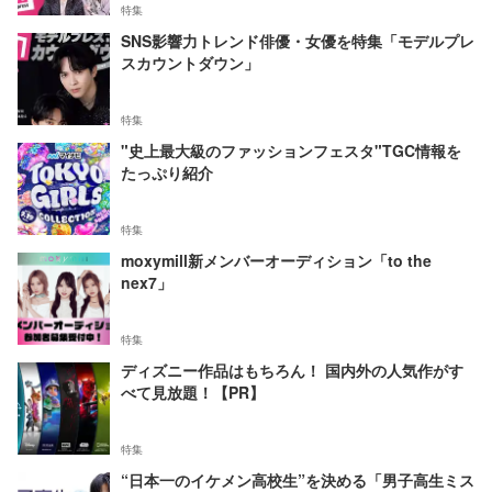
特集
SNS影響力トレンド俳優・女優を特集「モデルプレ
スカウントダウン」
特集
"史上最大級のファッションフェスタ"TGC情報を
たっぷり紹介
特集
moxymill新メンバーオーディション「to the
nex7」
特集
ディズニー作品はもちろん！ 国内外の人気作がす
べて見放題！【PR】
特集
“日本一のイケメン高校生”を決める「男子高生ミス