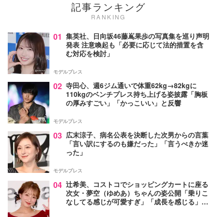
記事ランキング
RANKING
01
集英社、日向坂46藤嶌果歩の写真集を巡り声明
発表 注意喚起も「必要に応じて法的措置を含
む対応を検討」
モデルプレス
02
寺田心、週6ジム通いで体重62kg→82kgに
110kgのベンチプレス持ち上げる姿披露「胸板
の厚みすごい」「かっこいい」と反響
モデルプレス
03
広末涼子、病名公表を決断した次男からの言葉
「言い訳にするのも嫌だった」「言うべきか迷
った」
モデルプレス
04
辻希美、コストコでショッピングカートに座る
次女・夢空（ゆめあ）ちゃんの姿公開「乗りこ
なしてる感じが可愛すぎ」「成長を感じる」の
声