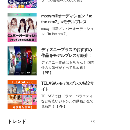
moxymillオーディション「to
the nex7」×モデルプレス
moxymill新メンバーオーディショ
ン「to the nex7」
ディズニープラスのおすすめ
作品をモデルプレスが紹介！
ディズニー作品はもちろん！ 国内
外の人気作がすべて見放題！
【PR】
TELASA×モデルプレス特設サ
イト
TELASAではドラマ・バラエティ
など幅広いジャンルの動画が全て
見放題！【PR】
トレンド
PR