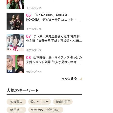
メンバー紹介映像解禁 各キャラクター象
徴する“謎のキーワード”も
モデルプレス
06
「No No Girls」ASHA＆
KOKONA、デビュー決定 ユニット・
TAKARAとしてセルフプロデュース楽曲
リリースへ
モデルプレス
07
テレ東、東野圭吾さん追悼 亀梨和
也主演「東野圭吾 手紙」再放送へ 佐藤隆
太・本田翼・中村倫也ら出演
モデルプレス
08
山本舞香、夫・マイファスHiroとの
夫婦ショット公開「2人が見れて幸せ」
「仲の良さが伝わってくる」と反響
モデルプレス
もっとみる
人気のキーワード
賀来賢人
愛のハイエナ
有働由美子
織田裕二
KOKONA（中野心結）