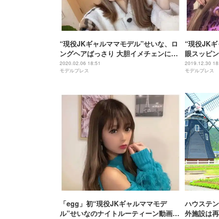
“現役JKギャルママモデル”せいな、ロ
“現役JK
ングヘアばっさり 大胆イメチェンに絶
眼スッピン
賛の声
2020.02.06 18:51
2019.12.30 18
モデルプレス
モデルプレス
「egg」初“現役JKギャルママモデ
ハウステン
ル”せいなのナイトルーティーン動画が
外施設は再