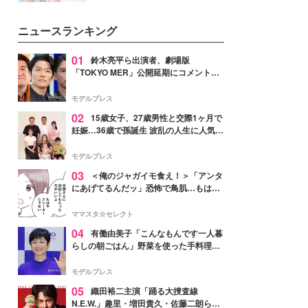
ーについて熱く語り合ってもらっ
イベートでも仲良しで旅行好きな
た。
モデル・愛甲ひかりさんと橋下美
ニュースランキング
好さんを迎えて本音で女子会トー
ク。猛暑のお出かけを快適に過ご
すヒントや、2人が感動した夏の
01
鈴木亮平ら出演者、劇場版
生理の新常識にも迫りました。
「TOKYO MER」公開延期にコメント
「現実のヒーローたちにチームMERから
最大の敬意とエールを」
モデルプレス
02
15歳女子、27歳男性と交際1ヶ月で
妊娠…36歳で孫誕生 波乱の人生に人気タ
レント思わずツッコミ「だいぶ危ねえ
よ！」
モデルプレス
03
＜俺のジャガイモ食え！＞「アンタ
にあげてるんだッ」恐怖で鳥肌…もはや
ストーカー？【第3話まんが】
ママスタ☆セレクト
04
有働由美子「こんなもんです一人暮
らしの朝ごはん」野菜を使った手料理公
開「作ってみたい」「ヘルシーで美味し
そう」と反響
モデルプレス
05
織田裕二主演「踊る大捜査線
N.E.W.」趣里・増田貴久・佐藤二朗ら新