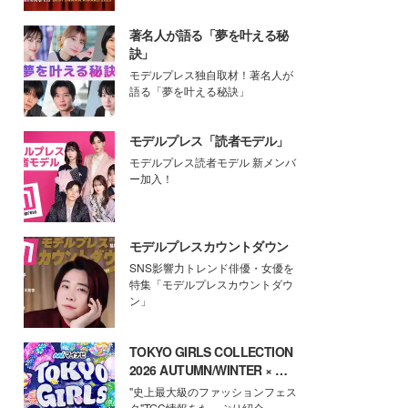
著名人が語る「夢を叶える秘
訣」
モデルプレス独自取材！著名人が
語る「夢を叶える秘訣」
モデルプレス「読者モデル」
モデルプレス読者モデル 新メンバ
ー加入！
モデルプレスカウントダウン
SNS影響力トレンド俳優・女優を
特集「モデルプレスカウントダウ
ン」
TOKYO GIRLS COLLECTION
2026 AUTUMN/WINTER × モ
デルプレス
"史上最大級のファッションフェス
タ"TGC情報をたっぷり紹介