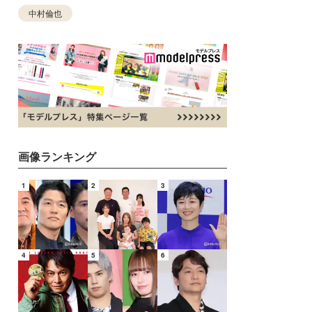
中村倫也
画像ランキング
1
2
3
4
5
6