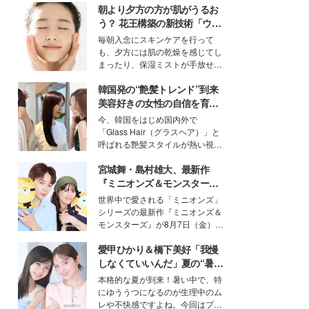
朝より夕方の方が肌がうるお
う？ 花王構築の新技術「ウォ
ーターキャプチャリングスキ
毎朝入念にスキンケアを行って
ン（捕水肌）」がスキンケア
も、夕方には肌の乾燥を感じてし
の常識を変える予感
まったり、保湿ミストが手放せな
いという読者も多いのでは？そん
韓国発の“艶髪トレンド”到来
な美容の常識を大きく変える可能
性を秘めた、革新的な「Water
美容好きの女性の自信を育む
Capturing Skin（ウォーターキャ
「ヘアケア事情」って？
今、韓国をはじめ国内外で
プチャリングスキン：捕水肌）」
「Glass Hair（グラスヘア）」と
技術を、花王が構築した。
呼ばれる艶髪スタイルが熱い視線
を集めています。メイクやファッ
宮城舞・島村雄大、最新作
ションの完成度を高めるベースと
して、“髪そのものの美しさ”に改
『ミニオンズ＆モンスター
めて注目する人が増えている様
ズ』の魅力熱弁 ハチャメチャ
世界中で愛される「ミニオンズ」
子。今回は、そんな憧れの艶やか
だけじゃない“友情と絆”に感
シリーズの最新作『ミニオンズ＆
な髪を日常で叶える、美容好きの
動
モンスターズ』が8月7日（金）に
女性たちのヘアケア事情を紹介し
公開。モデルプレスでは、“大のミ
ます。
愛甲ひかり＆橋下美好「我慢
ニオン好き”という共通点を持つモ
デルの宮城舞と島村雄大の特別対
しなくていいんだ」夏の“暑さ
談をお届け！それぞれの視点か
対策”の新しい選択肢とは？
本格的な夏が到来！暑い中で、特
ら、今作ならではの魅力や予想外
にゆううつになるのが生理中のム
の感動をもたらす奥深いストーリ
レや不快感ですよね。今回はプラ