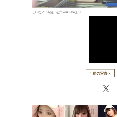
せいな／「egg」公式YouTubeより
前の写真へ