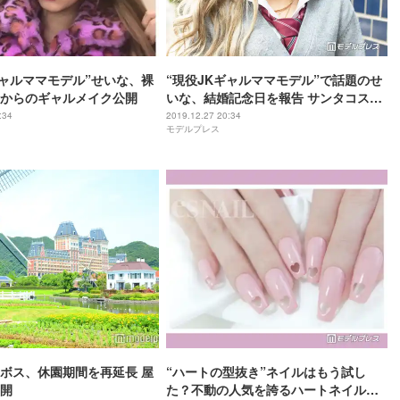
ギャルママモデル”せいな、裸
“現役JKギャルママモデル”で話題のせ
からのギャルメイク公開
いな、結婚記念日を報告 サンタコスの
家族ショットに反響
:34
2019.12.27 20:34
モデルプレス
ボス、休園期間を再延長 屋
“ハートの型抜き”ネイルはもう試し
開
た？不動の人気を誇るハートネイル特