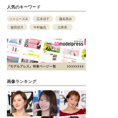
人気のキーワード
ジャニーズJr.
広末涼子
藤嶌果歩
飯田栞月
中村倫也
辻希美
画像ランキング
1
2
3