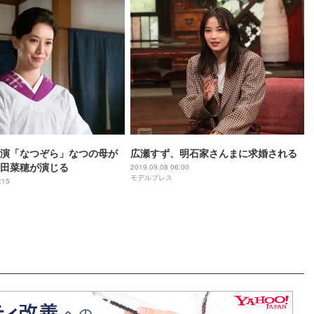
演「なつぞら」なつの母が
広瀬すず、明石家さんまに求婚される
田菜穂が演じる
2019.09.08 06:00
モデルプレス
:15