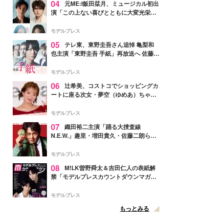
04
元ME:I飯田栞月、ミュージカル初出
演「この上ない喜びとともに大変光栄」
4年ぶり上演「ファントム」城田優らキ
ャスト発表
モデルプレス
05
テレ東、東野圭吾さん追悼 亀梨和
也主演「東野圭吾 手紙」再放送へ 佐藤隆
太・本田翼・中村倫也ら出演
モデルプレス
06
辻希美、コストコでショッピングカ
ートに座る次女・夢空（ゆめあ）ちゃん
の姿公開「乗りこなしてる感じが可愛す
ぎ」「成長を感じる」の声
モデルプレス
07
織田裕二主演「踊る大捜査線
N.E.W.」趣里・増田貴久・佐藤二朗ら新
メンバー紹介映像解禁 各キャラクター象
徴する“謎のキーワード”も
モデルプレス
08
M!LK曽野舜太＆吉田仁人の表紙解
禁「モデルプレスカウントダウンマガジ
ン」巻頭に登場
モデルプレス
もっとみる