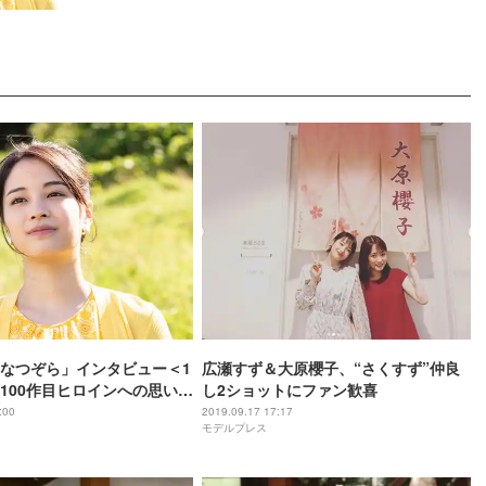
なつぞら」インタビュー＜1
広瀬すず＆大原櫻子、“さくすず”仲良
”100作目ヒロインへの思い…
し2ショットにファン歓喜
ンより難しかった」千遥と
:00
2019.09.17 17:17
モデルプレス
返る