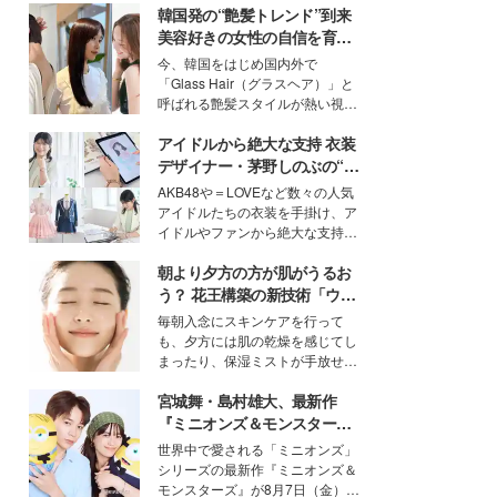
韓国発の“艶髪トレンド”到来
美容好きの女性の自信を育む
「ヘアケア事情」って？
今、韓国をはじめ国内外で
「Glass Hair（グラスヘア）」と
呼ばれる艶髪スタイルが熱い視線
を集めています。メイクやファッ
アイドルから絶大な支持 衣装
ションの完成度を高めるベースと
して、“髪そのものの美しさ”に改
デザイナー・茅野しのぶの“可
めて注目する人が増えている様
愛い”を作る美学＜「シチズン
AKB48や＝LOVEなど数々の人気
子。今回は、そんな憧れの艶やか
クロスシー」インタビュー＞
アイドルたちの衣装を手掛け、ア
な髪を日常で叶える、美容好きの
イドルやファンから絶大な支持を
女性たちのヘアケア事情を紹介し
得る、株式会社オサレカンパニー
ます。
朝より夕方の方が肌がうるお
取締役兼クリエイティブディレク
ター・茅野しのぶ。一人ひとりの
う？ 花王構築の新技術「ウォ
個性に寄り添い、魅力を引き出す
ーターキャプチャリングスキ
毎朝入念にスキンケアを行って
衣装作りは、多くの女性たちに勇
ン（捕水肌）」がスキンケア
も、夕方には肌の乾燥を感じてし
気と自信を与え続けている。
の常識を変える予感
まったり、保湿ミストが手放せな
いという読者も多いのでは？そん
宮城舞・島村雄大、最新作
な美容の常識を大きく変える可能
性を秘めた、革新的な「Water
『ミニオンズ＆モンスター
Capturing Skin（ウォーターキャ
ズ』の魅力熱弁 ハチャメチャ
世界中で愛される「ミニオンズ」
プチャリングスキン：捕水肌）」
だけじゃない“友情と絆”に感
シリーズの最新作『ミニオンズ＆
技術を、花王が構築した。
動
モンスターズ』が8月7日（金）に