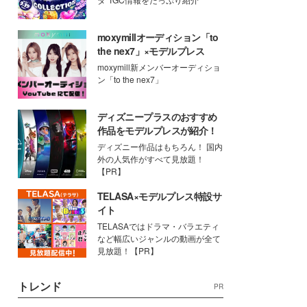
moxymillオーディション「to
the nex7」×モデルプレス
moxymill新メンバーオーディショ
ン「to the nex7」
ディズニープラスのおすすめ
作品をモデルプレスが紹介！
ディズニー作品はもちろん！ 国内
外の人気作がすべて見放題！
【PR】
TELASA×モデルプレス特設サ
イト
TELASAではドラマ・バラエティ
など幅広いジャンルの動画が全て
見放題！【PR】
トレンド
PR