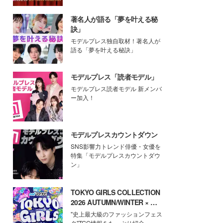
著名人が語る「夢を叶える秘
訣」
モデルプレス独自取材！著名人が
語る「夢を叶える秘訣」
モデルプレス「読者モデル」
モデルプレス読者モデル 新メンバ
ー加入！
モデルプレスカウントダウン
SNS影響力トレンド俳優・女優を
特集「モデルプレスカウントダウ
ン」
TOKYO GIRLS COLLECTION
2026 AUTUMN/WINTER × モ
デルプレス
"史上最大級のファッションフェス
タ"TGC情報をたっぷり紹介