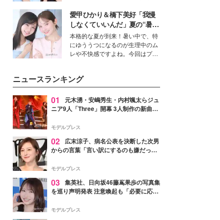
公開。モデルプレスでは、“大のミ
愛甲ひかり＆橋下美好「我慢
ニオン好き”という共通点を持つモ
デルの宮城舞と島村雄大の特別対
しなくていいんだ」夏の“暑さ
談をお届け！それぞれの視点か
対策”の新しい選択肢とは？
本格的な夏が到来！暑い中で、特
ら、今作ならではの魅力や予想外
にゆううつになるのが生理中のム
の感動をもたらす奥深いストーリ
レや不快感ですよね。今回はプラ
ーについて熱く語り合ってもらっ
イベートでも仲良しで旅行好きな
た。
モデル・愛甲ひかりさんと橋下美
ニュースランキング
好さんを迎えて本音で女子会トー
ク。猛暑のお出かけを快適に過ご
すヒントや、2人が感動した夏の
01
元木湧・安嶋秀生・内村颯太らジュ
生理の新常識にも迫りました。
ニア9人「Three」開幕 3人制作の新曲＆
手描きセットに込めた想い「もっと前に
進んで夢を掴みたい」【ゲネプロレポ】
モデルプレス
02
広末涼子、病名公表を決断した次男
からの言葉「言い訳にするのも嫌だっ
た」「言うべきか迷った」
モデルプレス
03
集英社、日向坂46藤嶌果歩の写真集
を巡り声明発表 注意喚起も「必要に応じ
て法的措置を含む対応を検討」
モデルプレス