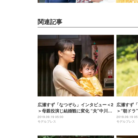
関連記事
広瀬すず「なつぞら」インタビュー＜2
広瀬すず「
＞母親役演じ結婚観に変化 “夫”中川大
＞“朝ドラ
志とは「セット感がある」
「どのシー
2019.09.19 05:00
2019.09.19 05
モデルプレス
モデルプレス
の再会振り