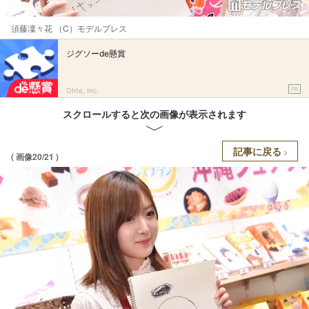
須藤凜々花 （C）モデルプレス
ジグソーde懸賞
PR
Ohte, Inc.
スクロールすると次の画像が表示されます
記事に戻る
( 画像20/21 )