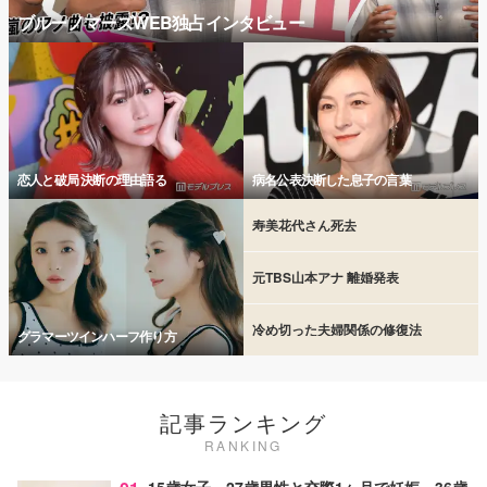
ブルーノマーズWEB独占インタビュー
恋人と破局 決断の理由語る
病名公表決断した息子の言葉
寿美花代さん死去
元TBS山本アナ 離婚発表
冷め切った夫婦関係の修復法
グラマーツインハーフ作り方
記事ランキング
RANKING