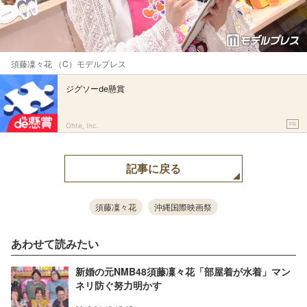
須藤凜々花 （C）モデルプレス
ジグソーde懸賞
PR
Ohte, Inc.
記事に戻る
須藤凜々花
沖縄国際映画祭
あわせて読みたい
新婚の元NMB48須藤凜々花「部屋着が水着」マン
ネリ防ぐ努力明かす