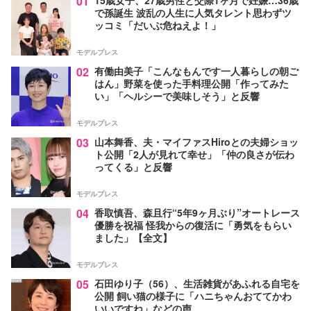
01
15歳女子、27歳男性と交際1ヶ月で妊娠…36歳
で孫誕生 波乱の人生に人気タレント思わずツ
ッコミ「だいぶ危ねえよ！」
モデルプレス
02
有働由美子「こんなもんです一人暮らしの朝ご
はん」野菜を使った手料理公開「作ってみた
い」「ヘルシーで美味しそう」と反響
モデルプレス
03
山本舞香、夫・マイファスHiroとの夫婦ショッ
ト公開「2人が見れて幸せ」「仲の良さが伝わ
ってくる」と反響
モデルプレス
04
香取慎吾、森且行“5年9ヶ月ぶり”オートレース
優勝を祝福 怪我からの復活に「勇気をもらい
ました」【全文】
モデルプレス
05
石田ゆり子（56）、生活雑貨があふれる自宅を
公開 飼い猫の様子に「ハニちゃんおててかわ
いいですね」などの声