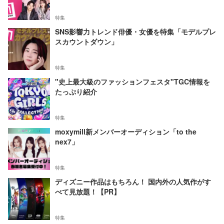
特集
SNS影響力トレンド俳優・女優を特集「モデルプレ
スカウントダウン」
特集
"史上最大級のファッションフェスタ"TGC情報を
たっぷり紹介
特集
moxymill新メンバーオーディション「to the
nex7」
特集
ディズニー作品はもちろん！ 国内外の人気作がす
べて見放題！【PR】
特集