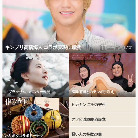
キンプリ高橋海人 コラボ実現に感激
「ブラッサム」ポスター公開
深澤 有田とのテンポ手応え
ヒカキン 二千万寄付
アソビ 米国拠点設立
賢い人の特徴20個
ハリポタコラボドーナツ