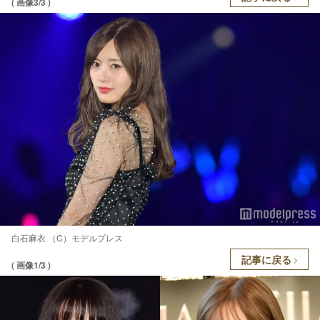
( 画像3/3 )
白石麻衣 （C）モデルプレス
記事に戻る
( 画像1/3 )