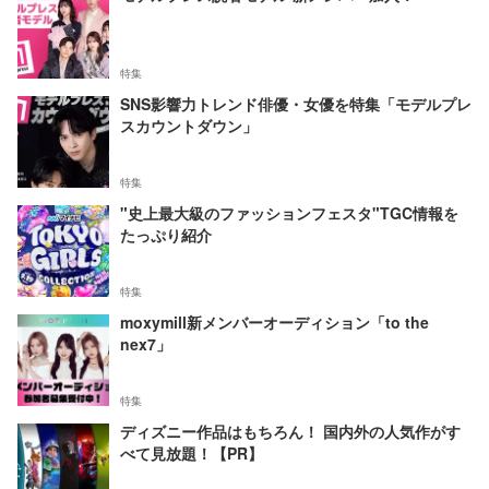
特集
SNS影響力トレンド俳優・女優を特集「モデルプレ
スカウントダウン」
特集
"史上最大級のファッションフェスタ"TGC情報を
たっぷり紹介
特集
moxymill新メンバーオーディション「to the
nex7」
特集
ディズニー作品はもちろん！ 国内外の人気作がす
べて見放題！【PR】