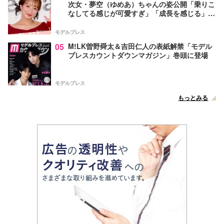
次女・夢空（ゆめあ）ちゃんの姿公開「乗りこ
なしてる感じが可愛すぎ」「成長を感じる」の
声
モデルプレス
05
M!LK曽野舜太＆吉田仁人の表紙解禁「モデル
プレスカウントダウンマガジン」巻頭に登場
モデルプレス
もっとみる