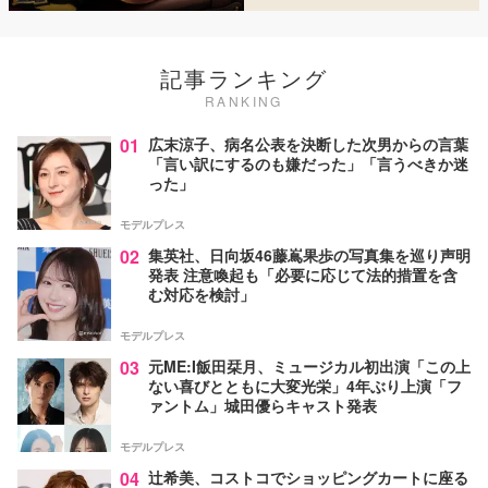
記事ランキング
RANKING
01
広末涼子、病名公表を決断した次男からの言葉
「言い訳にするのも嫌だった」「言うべきか迷
った」
モデルプレス
02
集英社、日向坂46藤嶌果歩の写真集を巡り声明
発表 注意喚起も「必要に応じて法的措置を含
む対応を検討」
モデルプレス
03
元ME:I飯田栞月、ミュージカル初出演「この上
ない喜びとともに大変光栄」4年ぶり上演「フ
ァントム」城田優らキャスト発表
モデルプレス
04
辻希美、コストコでショッピングカートに座る