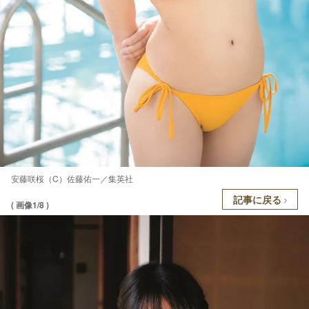
安藤咲桜（C）佐藤佑一／集英社
記事に戻る
( 画像1/8 )