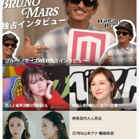
ブルーノマーズWEB独占インタビュー
恋人と破局 決断の理由語る
病名公表決断した息子の言葉
寿美花代さん死去
元TBS山本アナ 離婚発表