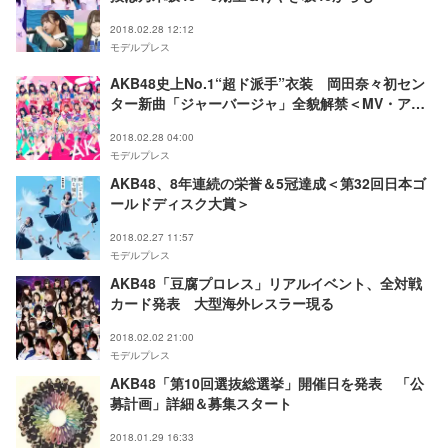
2018.02.28 12:12
モデルプレス
AKB48史上No.1“超ド派手”衣装 岡田奈々初セン
ター新曲「ジャーバージャ」全貌解禁＜MV・アー
写・ジャケ写＞
2018.02.28 04:00
モデルプレス
AKB48、8年連続の栄誉＆5冠達成＜第32回日本ゴ
ールドディスク大賞＞
2018.02.27 11:57
モデルプレス
AKB48「豆腐プロレス」リアルイベント、全対戦
カード発表 大型海外レスラー現る
2018.02.02 21:00
モデルプレス
AKB48「第10回選抜総選挙」開催日を発表 「公
募計画」詳細＆募集スタート
2018.01.29 16:33