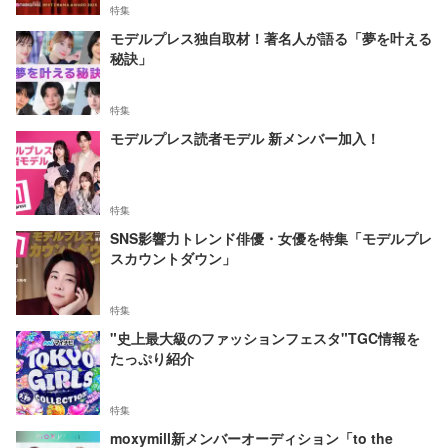
特集
モデルプレス独自取材！著名人が語る「夢を叶える
秘訣」
特集
モデルプレス読者モデル 新メンバー加入！
特集
SNS影響力トレンド俳優・女優を特集「モデルプレ
スカウントダウン」
特集
"史上最大級のファッションフェスタ"TGC情報を
たっぷり紹介
特集
moxymill新メンバーオーディション「to the