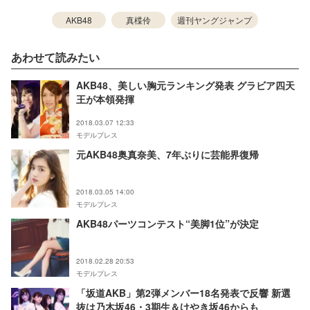
AKB48
真楪伶
週刊ヤングジャンプ
あわせて読みたい
AKB48、美しい胸元ランキング発表 グラビア四天
王が本領発揮
2018.03.07 12:33
モデルプレス
元AKB48奥真奈美、7年ぶりに芸能界復帰
2018.03.05 14:00
モデルプレス
AKB48パーツコンテスト“美脚1位”が決定
2018.02.28 20:53
モデルプレス
「坂道AKB」第2弾メンバー18名発表で反響 新選
抜は乃木坂46・3期生＆けやき坂46からも