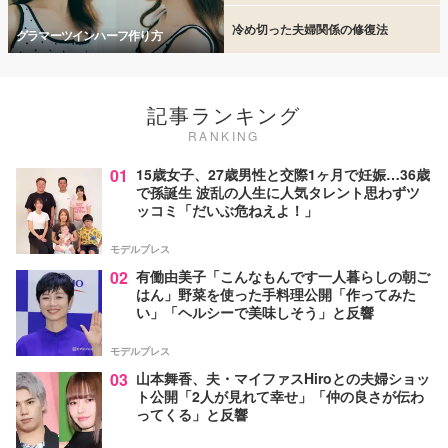
冷め切った夫婦関係の修復法
グラマーツインハーフ作り方
記事ランキング
RANKING
01
15歳女子、27歳男性と交際1ヶ月で妊娠…36歳
で孫誕生 波乱の人生に人気タレント思わずツ
ッコミ「だいぶ危ねえよ！」
モデルプレス
02
有働由美子「こんなもんです一人暮らしの朝ご
はん」野菜を使った手料理公開「作ってみた
い」「ヘルシーで美味しそう」と反響
モデルプレス
03
山本舞香、夫・マイファスHiroとの夫婦ショッ
ト公開「2人が見れて幸せ」「仲の良さが伝わ
ってくる」と反響