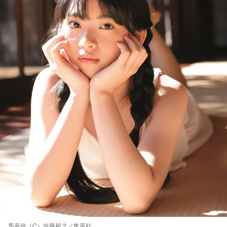
馬嘉伶（C）佐藤裕之／集英社