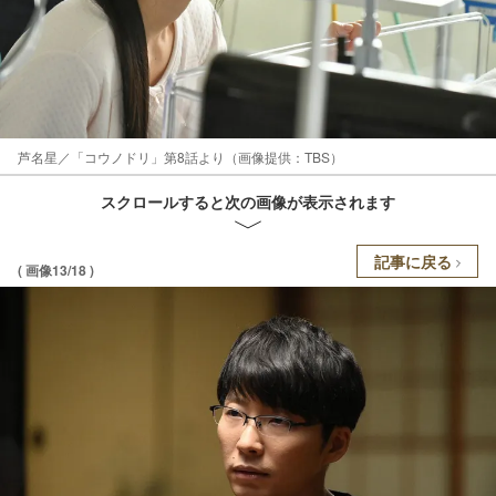
芦名星／「コウノドリ」第8話より（画像提供：TBS）
スクロールすると次の画像が表示されます
記事に戻る
( 画像13/18 )