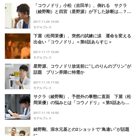
「コウノドリ」小松（吉田羊）、倒れる サクラ
（綾野剛）と四宮（星野源）が下した診断は…？＜
第7話あらすじ＞
2017.11.24 10:00
モデルプレス
下屋（松岡茉優）、突然の試練に涙 運命を変える
出会い「コウノドリ」＜第6話あらすじ＞
2017.11.17 10:00
モデルプレス
星野源、コウノドリ放送前に“しのりんのプリン”が
話題 プリン界隈に特需か
2017.11.10 17:02
モデルプレス
サクラ（綾野剛）、予想外の事態に直面 下屋（松
岡茉優）の悩みとは「コウノドリ」＜第5話あらす
じ＞
2017.11.10 10:00
モデルプレス
綾野剛、深水元基との2ショットで“鳥違い”が話題
に