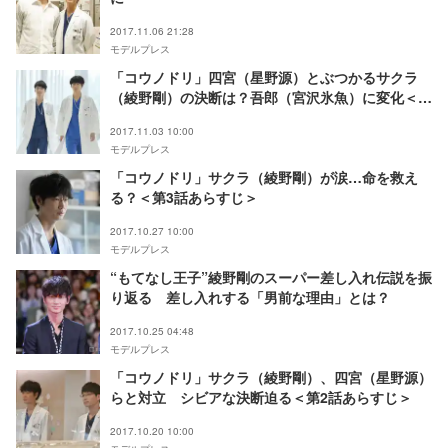
2017.11.06 21:28
モデルプレス
「コウノドリ」四宮（星野源）とぶつかるサクラ
（綾野剛）の決断は？吾郎（宮沢氷魚）に変化＜第
4話あらすじ＞
2017.11.03 10:00
モデルプレス
「コウノドリ」サクラ（綾野剛）が涙…命を救え
る？＜第3話あらすじ＞
2017.10.27 10:00
モデルプレス
“もてなし王子”綾野剛のスーパー差し入れ伝説を振
り返る 差し入れする「男前な理由」とは？
2017.10.25 04:48
モデルプレス
「コウノドリ」サクラ（綾野剛）、四宮（星野源）
らと対立 シビアな決断迫る＜第2話あらすじ＞
2017.10.20 10:00