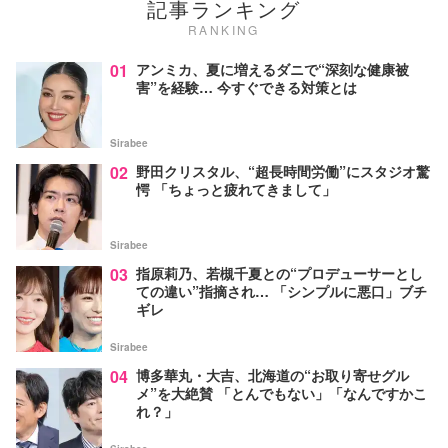
記事ランキング
RANKING
01
アンミカ、夏に増えるダニで“深刻な健康被
害”を経験… 今すぐできる対策とは
Sirabee
02
野田クリスタル、“超長時間労働”にスタジオ驚
愕 「ちょっと疲れてきまして」
Sirabee
03
指原莉乃、若槻千夏との“プロデューサーとし
ての違い”指摘され… 「シンプルに悪口」ブチ
ギレ
Sirabee
04
博多華丸・大吉、北海道の“お取り寄せグル
メ”を大絶賛 「とんでもない」「なんですかこ
れ？」