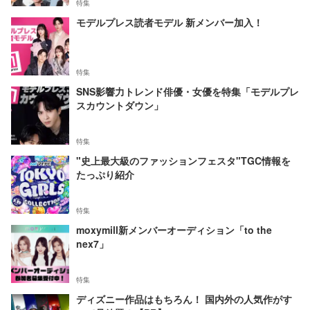
特集
モデルプレス読者モデル 新メンバー加入！
特集
SNS影響力トレンド俳優・女優を特集「モデルプレ
スカウントダウン」
特集
"史上最大級のファッションフェスタ"TGC情報を
たっぷり紹介
特集
moxymill新メンバーオーディション「to the
nex7」
特集
ディズニー作品はもちろん！ 国内外の人気作がす