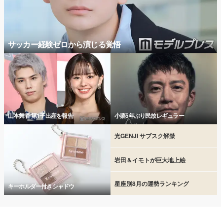
サッカー経験ゼロから演じる覚悟
山本舞香 第1子出産を報告
小栗5年ぶり民放レギュラー
光GENJI サブスク解禁
岩田＆イモトが巨大地上絵
星座別8月の運勢ランキング
キーホルダー付きシャドウ