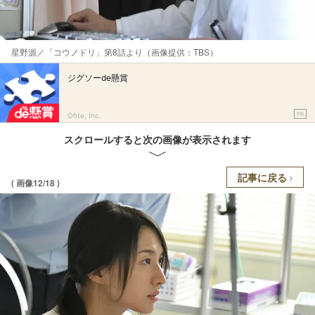
星野源／「コウノドリ」第8話より（画像提供：TBS）
ジグソーde懸賞
PR
Ohte, Inc.
スクロールすると次の画像が表示されます
記事に戻る
( 画像12/18 )