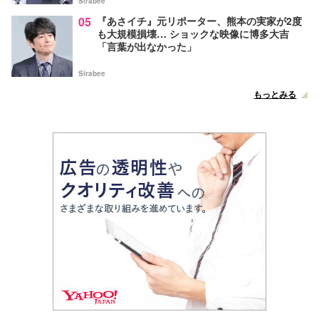
Sirabee
05
『あさイチ』元リポーター、熊本の実家が2度
も大規模損壊… ショックな映像に博多大吉
「言葉が出なかった」
Sirabee
もっとみる