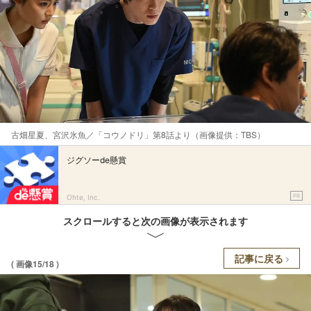
古畑星夏、宮沢氷魚／「コウノドリ」第8話より（画像提供：TBS）
ジグソーde懸賞
PR
Ohte, Inc.
スクロールすると次の画像が表示されます
記事に戻る
( 画像15/18 )