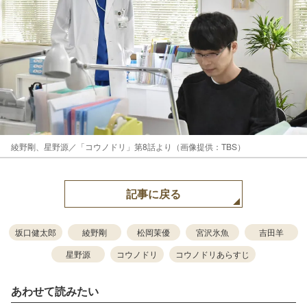
綾野剛、星野源／「コウノドリ」第8話より（画像提供：TBS）
記事に戻る
坂口健太郎
綾野剛
松岡茉優
宮沢氷魚
吉田羊
星野源
コウノドリ
コウノドリあらすじ
あわせて読みたい