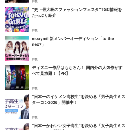
特集
"史上最大級のファッションフェスタ"TGC情報を
たっぷり紹介
特集
moxymill新メンバーオーディション「to the
nex7」
特集
ディズニー作品はもちろん！ 国内外の人気作がす
べて見放題！【PR】
特集
“日本一のイケメン高校生”を決める「男子高生ミス
ターコン2026」開催中！
特集
“日本一かわいい女子高生”を決める「女子高生ミス