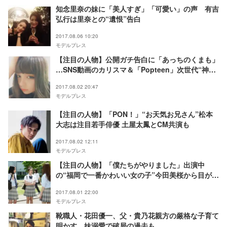
知念里奈の妹に「美人すぎ」「可愛い」の声 有吉
弘行は里奈との“遺恨”告白
2017.08.06 10:20
モデルプレス
【注目の人物】公開ガチ告白に「あっちのくまも」
…SNS動画のカリスマ＆「Popteen」次世代“神
7”候補・渡辺リサが気になる！
2017.08.02 20:47
モデルプレス
【注目の人物】「PON！」“お天気お兄さん”松本
大志は注目若手俳優 土屋太鳳とCM共演も
2017.08.02 12:11
モデルプレス
【注目の人物】「僕たちがやりました」出演中
の“福岡で一番かわいい女の子”今田美桜から目が離
せない！グラビアデビューで美ボディにも脚光
2017.08.01 22:00
モデルプレス
靴職人・花田優一、父・貴乃花親方の厳格な子育て
明かす 妹溺愛で破局の過去も