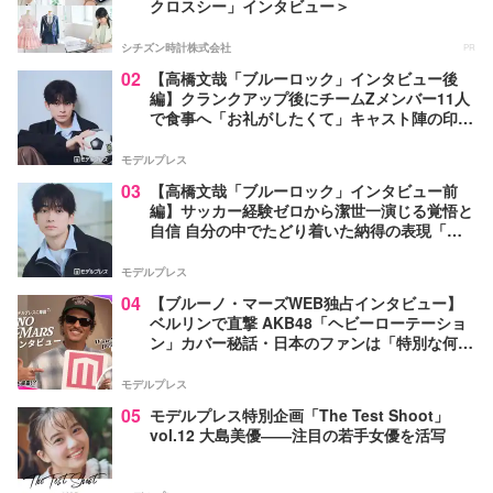
クロスシー」インタビュー＞
シチズン時計株式会社
PR
02
【高橋文哉「ブルーロック」インタビュー後
編】クランクアップ後にチームZメンバー11人
で食事へ「お礼がしたくて」キャスト陣の印象
＆ムードメーカー明かす
モデルプレス
03
【高橋文哉「ブルーロック」インタビュー前
編】サッカー経験ゼロから潔世一演じる覚悟と
自信 自分の中でたどり着いた納得の表現「一
番難しいポイントでしたが」
モデルプレス
04
【ブルーノ・マーズWEB独占インタビュー】
ベルリンで直撃 AKB48「ヘビーローテーショ
ン」カバー秘話・日本のファンは「特別な何か
がある」…来日公演への期待語る
モデルプレス
05
モデルプレス特別企画「The Test Shoot」
vol.12 大島美優――注目の若手女優を活写