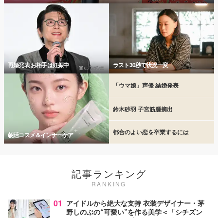
再婚発表 お相手は妊娠中
ラスト30秒で状況一変
「ウマ娘」声優 結婚発表
鈴木砂羽 子宮筋腫摘出
都合のよい恋を卒業するには
朝活コスメ＆インナーケア
記事ランキング
RANKING
01
アイドルから絶大な支持 衣装デザイナー・茅
野しのぶの“可愛い”を作る美学＜「シチズン