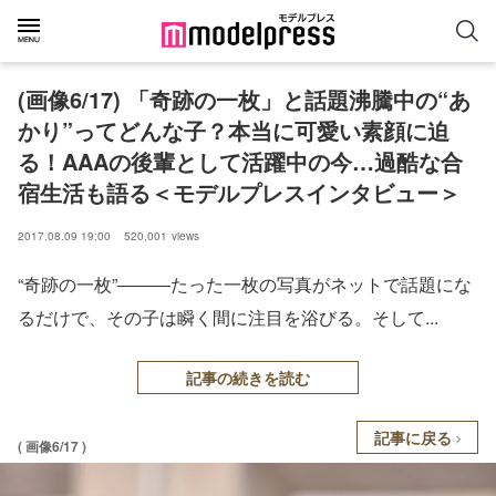
(画像6/17) 「奇跡の一枚」と話題沸騰中の“あ
かり”ってどんな子？本当に可愛い素顔に迫
る！AAAの後輩として活躍中の今…過酷な合
宿生活も語る＜モデルプレスインタビュー＞
2017.08.09 19:00
520,001
views
“奇跡の一枚”―――たった一枚の写真がネットで話題にな
るだけで、その子は瞬く間に注目を浴びる。そして...
記事の続きを読む
記事に戻る
( 画像6/17 )