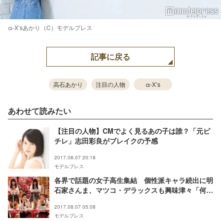
α-X’sあかり（C）モデルプレス
記事に戻る
高石あかり
注目の人物
α-X’s
あわせて読みたい
【注目の人物】CMでよく見るあの子は誰？「元ピ
チレ」志田彩良がブレイクの予感
2017.08.07 20:18
モデルプレス
各界で話題の女子高生集結 個性派キャラ続出に明
石家さんま、マツコ・デラックスも興味津々「何年
留年してるんだ」
2017.08.07 05:08
モデルプレス