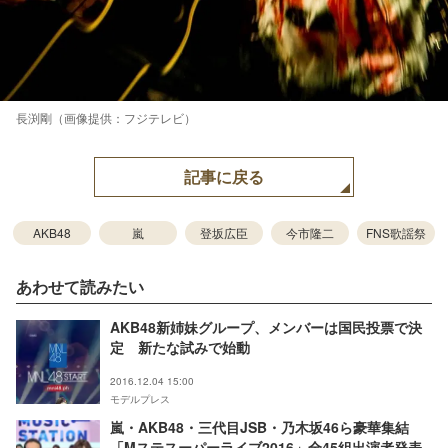
長渕剛（画像提供：フジテレビ）
記事に戻る
AKB48
嵐
登坂広臣
今市隆二
FNS歌謡祭
あわせて読みたい
AKB48新姉妹グループ、メンバーは国民投票で決
定 新たな試みで始動
2016.12.04 15:00
モデルプレス
嵐・AKB48・三代目JSB・乃木坂46ら豪華集結
「Mステスーパーライブ2016」全45組出演者発表