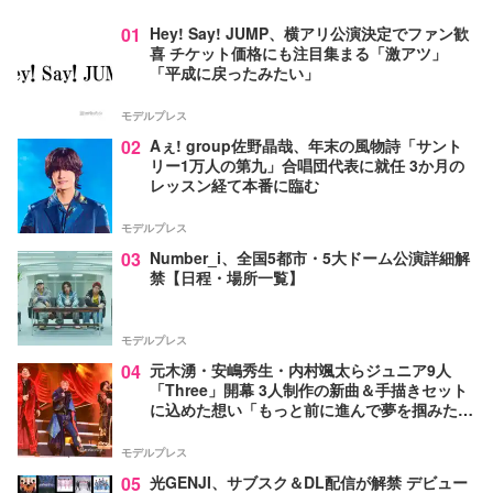
01
Hey! Say! JUMP、横アリ公演決定でファン歓
喜 チケット価格にも注目集まる「激アツ」
「平成に戻ったみたい」
モデルプレス
02
Aぇ! group佐野晶哉、年末の風物詩「サント
リー1万人の第九」合唱団代表に就任 3か月の
レッスン経て本番に臨む
モデルプレス
03
Number_i、全国5都市・5大ドーム公演詳細解
禁【日程・場所一覧】
モデルプレス
04
元木湧・安嶋秀生・内村颯太らジュニア9人
「Three」開幕 3人制作の新曲＆手描きセット
に込めた想い「もっと前に進んで夢を掴みた
い」【ゲネプロレポ】
モデルプレス
05
光GENJI、サブスク＆DL配信が解禁 デビュー