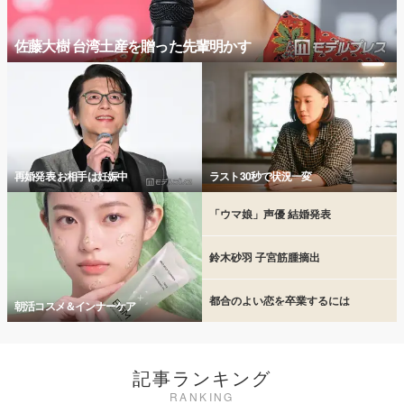
佐藤大樹 台湾土産を贈った先輩明かす
再婚発表 お相手は妊娠中
ラスト30秒で状況一変
「ウマ娘」声優 結婚発表
鈴木砂羽 子宮筋腫摘出
都合のよい恋を卒業するには
朝活コスメ＆インナーケア
記事ランキング
RANKING