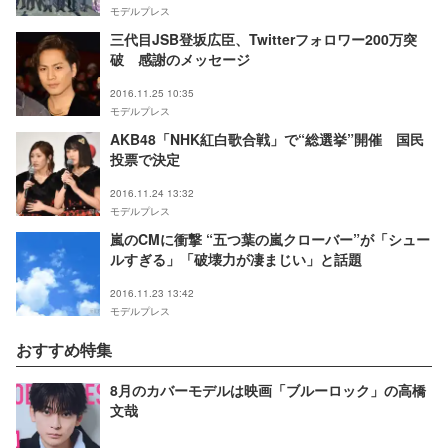
モデルプレス
三代目JSB登坂広臣、Twitterフォロワー200万突
破 感謝のメッセージ
2016.11.25 10:35
モデルプレス
AKB48「NHK紅白歌合戦」で“総選挙”開催 国民
投票で決定
2016.11.24 13:32
モデルプレス
嵐のCMに衝撃 “五つ葉の嵐クローバー”が「シュー
ルすぎる」「破壊力が凄まじい」と話題
2016.11.23 13:42
モデルプレス
おすすめ特集
8月のカバーモデルは映画「ブルーロック」の高橋
文哉