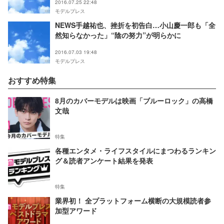
2016.07.25 22:48
モデルプレス
NEWS手越祐也、挫折を初告白…小山慶一郎も「全
然知らなかった」“陰の努力”が明らかに
2016.07.03 19:48
モデルプレス
おすすめ特集
8月のカバーモデルは映画「ブルーロック」の高橋
文哉
特集
各種エンタメ・ライフスタイルにまつわるランキン
グ＆読者アンケート結果を発表
特集
業界初！ 全プラットフォーム横断の大規模読者参
加型アワード