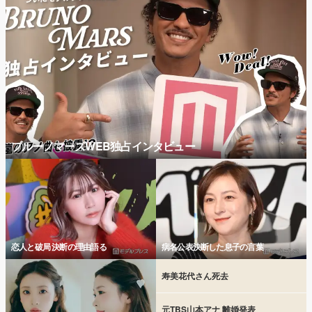
ブルーノマーズWEB独占インタビュー
恋人と破局 決断の理由語る
病名公表決断した息子の言葉
寿美花代さん死去
元TBS山本アナ 離婚発表