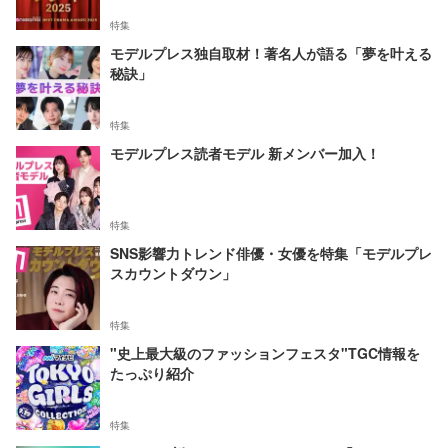
特集
モデルプレス独自取材！著名人が語る「夢を叶える
秘訣」
特集
モデルプレス読者モデル 新メンバー加入！
特集
SNS影響力トレンド俳優・女優を特集「モデルプレ
スカウントダウン」
特集
"史上最大級のファッションフェスタ"TGC情報を
たっぷり紹介
特集