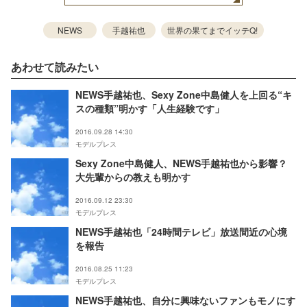
NEWS
手越祐也
世界の果てまでイッテQ!
あわせて読みたい
NEWS手越祐也、Sexy Zone中島健人を上回る“キ
スの種類”明かす「人生経験です」
2016.09.28 14:30
モデルプレス
Sexy Zone中島健人、NEWS手越祐也から影響？
大先輩からの教えも明かす
2016.09.12 23:30
モデルプレス
NEWS手越祐也「24時間テレビ」放送間近の心境
を報告
2016.08.25 11:23
モデルプレス
NEWS手越祐也、自分に興味ないファンもモノにす