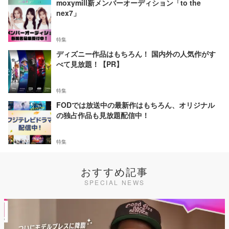
moxymill新メンバーオーディション「to the
nex7」
特集
ディズニー作品はもちろん！ 国内外の人気作がす
べて見放題！【PR】
特集
FODでは放送中の最新作はもちろん、オリジナル
の独占作品も見放題配信中！
特集
おすすめ記事
SPECIAL NEWS