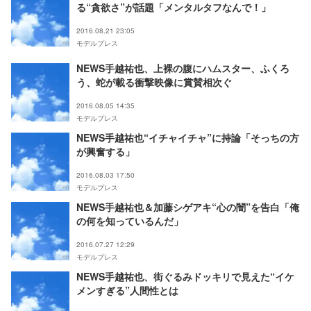
る“貪欲さ”が話題「メンタルタフなんで！」
2016.08.21 23:05
モデルプレス
NEWS手越祐也、上裸の腹にハムスター、ふくろ
う、蛇が載る衝撃映像に賞賛相次ぐ
2016.08.05 14:35
モデルプレス
NEWS手越祐也“イチャイチャ”に持論「そっちの方
が興奮する」
2016.08.03 17:50
モデルプレス
NEWS手越祐也＆加藤シゲアキ“心の闇”を告白「俺
の何を知っているんだ」
2016.07.27 12:29
モデルプレス
NEWS手越祐也、街ぐるみドッキリで見えた“イケ
メンすぎる”人間性とは