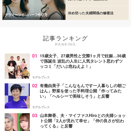
冷め切った夫婦関係の修復法
グラマーツインハーフ作り方
記事ランキング
RANKING
01
15歳女子、27歳男性と交際1ヶ月で妊娠…36歳
で孫誕生 波乱の人生に人気タレント思わずツ
ッコミ「だいぶ危ねえよ！」
モデルプレス
02
有働由美子「こんなもんです一人暮らしの朝ご
はん」野菜を使った手料理公開「作ってみた
い」「ヘルシーで美味しそう」と反響
モデルプレス
03
山本舞香、夫・マイファスHiroとの夫婦ショッ
ト公開「2人が見れて幸せ」「仲の良さが伝わ
ってくる」と反響