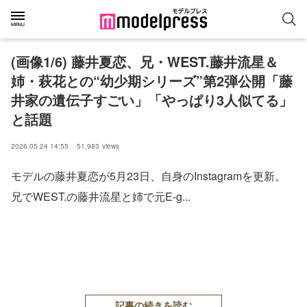
(画像1/6) 藤井夏恋、兄・WEST.藤井流星＆
姉・萩花との“幼少期シリーズ”第2弾公開「藤
井家の遺伝子すごい」「やっぱり3人似てる」
と話題
2026.05.24 14:55
51,983
views
モデルの藤井夏恋が5月23日、自身のInstagramを更新。
兄でWEST.の藤井流星と姉で元E-g...
記事の続きを読む