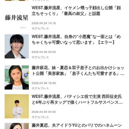
WEST.藤井流星、イケメン甥っ子顔出し公開「顔
立ちそっくり」「最高の叔父」と話題
2026.04.24 14:16
モデルプレス
WEST.藤井流星、自身の“小悪魔”な一面とは「め
ちゃくちゃ可愛いなって思います」【エラー】
2026.04.09 05:00
モデルプレス
藤井萩花、妹・夏恋＆双子息子とのお出かけショッ
ト公開「美形家族」「息子くんたち可愛すぎる」と
反響
2026.04.08 16:06
モデルプレス
WEST.藤井流星、パティシエ役で主演 西田征史氏
と6年ぶり再タッグで描くハートフルサスペンスコ
メディ【ROLL｟CAKE｠TIME】
2026.04.05 04:00
モデルプレス
藤井夏恋、夫アイドラYUとのパリでのハネムーン