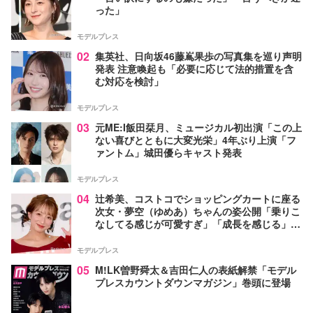
った」
モデルプレス
02
集英社、日向坂46藤嶌果歩の写真集を巡り声明
発表 注意喚起も「必要に応じて法的措置を含
む対応を検討」
モデルプレス
03
元ME:I飯田栞月、ミュージカル初出演「この上
ない喜びとともに大変光栄」4年ぶり上演「フ
ァントム」城田優らキャスト発表
モデルプレス
04
辻希美、コストコでショッピングカートに座る
次女・夢空（ゆめあ）ちゃんの姿公開「乗りこ
なしてる感じが可愛すぎ」「成長を感じる」の
声
モデルプレス
05
M!LK曽野舜太＆吉田仁人の表紙解禁「モデル
プレスカウントダウンマガジン」巻頭に登場