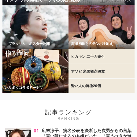
「ブラッサム」ポスター公開
深澤 有田とのテンポ手応え
ヒカキン 二千万寄付
アソビ 米国拠点設立
賢い人の特徴20個
ハリポタコラボドーナツ
記事ランキング
RANKING
01
広末涼子、病名公表を決断した次男からの言葉
「言い訳にするのも嫌だった」「言うべきか迷