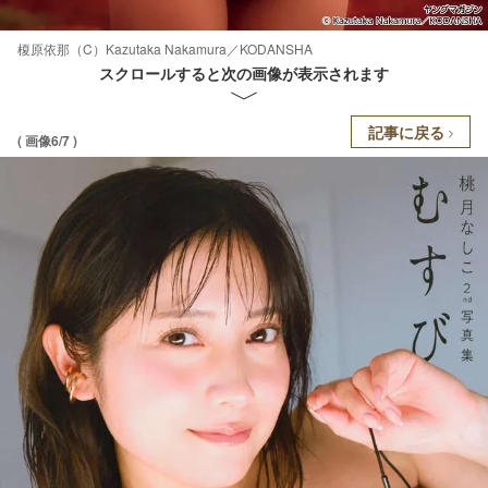
榎原依那（C）Kazutaka Nakamura／KODANSHA
スクロールすると次の画像が表示されます
記事に戻る
( 画像6/7 )