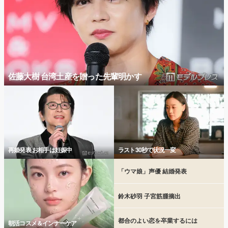
佐藤大樹 台湾土産を贈った先輩明かす
再婚発表 お相手は妊娠中
ラスト30秒で状況一変
「ウマ娘」声優 結婚発表
鈴木砂羽 子宮筋腫摘出
都合のよい恋を卒業するには
朝活コスメ＆インナーケア