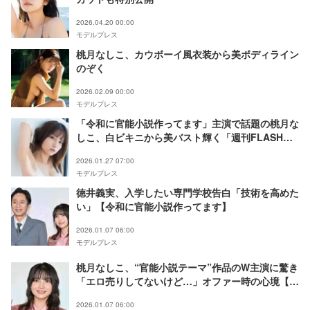
2026.04.20 00:00
モデルプレス
桃月なしこ、カウボーイ風衣装から美ボディライン
のぞく
2026.02.09 00:00
モデルプレス
「令和に官能小説作ってます」主演で話題の桃月な
しこ、白ビキニから美バスト輝く「週刊FLASH」
表紙登場
2026.01.27 07:00
モデルプレス
徳井義実、入学したい専門学校告白「技術を高めた
い」【令和に官能小説作ってます】
2026.01.07 06:00
モデルプレス
桃月なしこ、“官能小説テーマ”作品のW主演に驚き
「エロ売りしてないけど…」オファー時の心境【令
和に官能小説作ってます】
2026.01.07 06:00