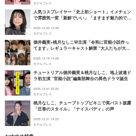
モデルプレス
人気コスプレイヤー「史上初ショート」イメチェン
で雰囲気一変「新鮮でいい」「ますます魅力的で可
愛い」と反響
2025.12.30 12:59
モデルプレス
徳井義実×桃月なしこW主演「令和に官能小説作っ
てます」レギュラーキャスト解禁 “大人たちが大真
面目にエロを考える”異色のお仕事ドラマ
2025.12.15 14:06
モデルプレス
チュートリアル徳井義実＆桃月なしこ、地上波連ド
ラ初主演 “官能小説”編集部舞台の異色ドラマ誕生
2025.12.01 23:20
モデルプレス
桃月なしこ、チューブトップビキニで美バスト披露
「圧巻のスタイル」「ナイスバディ」の声
2025.10.21 16:23
モデルプレス