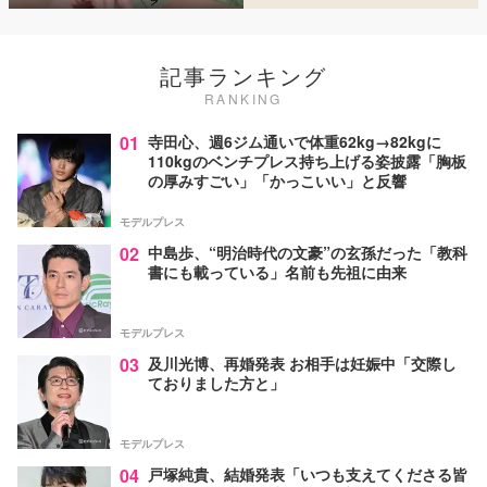
記事ランキング
RANKING
01
寺田心、週6ジム通いで体重62kg→82kgに
110kgのベンチプレス持ち上げる姿披露「胸板
の厚みすごい」「かっこいい」と反響
モデルプレス
02
中島歩、“明治時代の文豪”の玄孫だった「教科
書にも載っている」名前も先祖に由来
モデルプレス
03
及川光博、再婚発表 お相手は妊娠中「交際し
ておりました方と」
モデルプレス
04
戸塚純貴、結婚発表「いつも支えてくださる皆