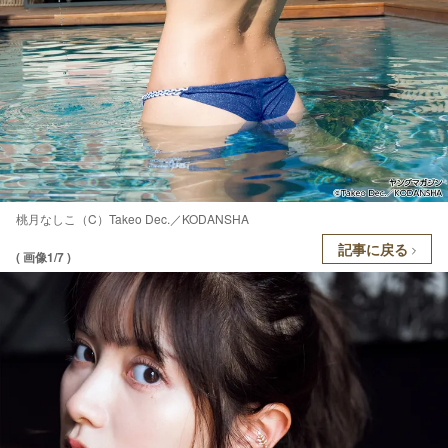
桃月なしこ（C）Takeo Dec.／KODANSHA
記事に戻る
( 画像1/7 )