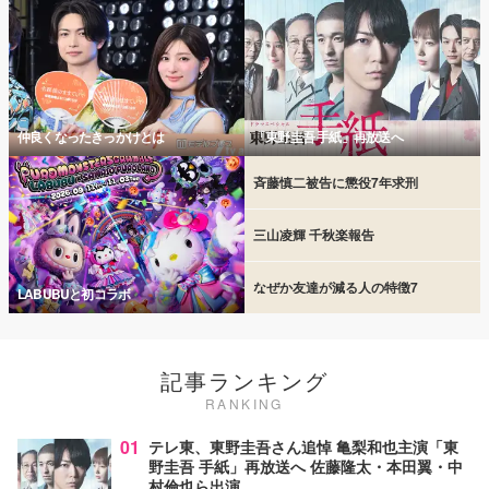
仲良くなったきっかけとは
「東野圭吾 手紙」再放送へ
斉藤慎二被告に懲役7年求刑
三山凌輝 千秋楽報告
なぜか友達が減る人の特徴7
LABUBUと初コラボ
記事ランキング
RANKING
01
テレ東、東野圭吾さん追悼 亀梨和也主演「東
野圭吾 手紙」再放送へ 佐藤隆太・本田翼・中
村倫也ら出演