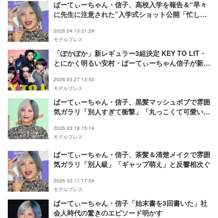
ぱーてぃーちゃん・信子、高校入学を報告＆“早々
に先生に注意された”入学式ショット公開「忙しい
のにすごい」「何事にも全力で尊敬」と反響
2026.04.13 21:29
モデルプレス
「ぽかぽか」新レギュラー3組決定 KEY TO LIT・
とにかく明るい安村・ぱーてぃーちゃん信子が新た
に仲間入り
2026.03.27 13:50
モデルプレス
ぱーてぃーちゃん・信子、黒髪マッシュボブで雰囲
気ガラリ「別人すぎて衝撃」「丸っこくて可愛い」
の声
2026.03.18 15:14
モデルプレス
ぱーてぃーちゃん・信子、茶髪＆清楚メイクで雰囲
気ガラリ「別人級」「ギャップ萌え」と反響相次ぐ
2026.02.11 17:59
モデルプレス
ぱーてぃーちゃん・信子「始末書を3回書いた」社
会人時代の驚きのエピソード明かす