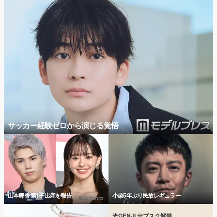
サッカー経験ゼロから演じる覚悟
山本舞香 第1子出産を報告
小栗5年ぶり民放レギュラー
光GENJI サブスク解禁