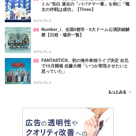
トル”告白 過去の「パパママ一番」を例に「颯
太の作戦は成功」【Three】
モデルプレス
04
Number_i、全国5都市・5大ドーム公演詳細解
禁【日程・場所一覧】
モデルプレス
05
FANTASTICS、初の海外単独ライブ決定 台北
で10月開催 佐藤大樹「いつか実現させたいと
思っていた」
モデルプレス
もっとみる