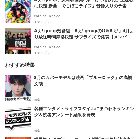
に決定 新曲「でこぼこライフ」音源入りの予告公
開
2026.03.16 05:00
モデルプレス
Aぇ! group冠番組「Aぇ! groupのQ＆Aぇ!」4月よ
り放送時間昇格決定 サプライズで発表【メンバー
全員コメント】
2026.02.16 02:00
モデルプレス
おすすめ特集
8月のカバーモデルは映画「ブルーロック」の高橋
文哉
特集
各種エンタメ・ライフスタイルにまつわるランキン
グ＆読者アンケート結果を発表
特集