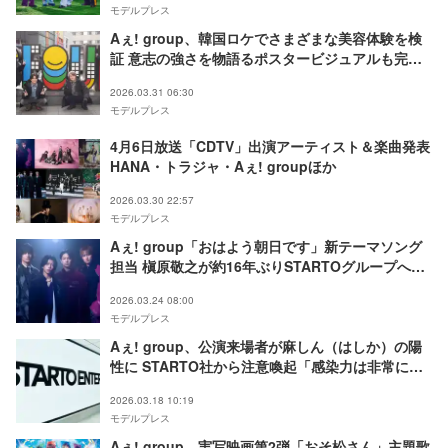
モデルプレス
Aぇ! group、韓国ロケでさまざまな美容体験を検
証 意志の強さを物語るポスタービジュアルも完成
【Aぇ! groupのQ＆Aぇ!】
2026.03.31 06:30
モデルプレス
4月6日放送「CDTV」出演アーティスト＆楽曲発表
HANA・トラジャ・Aぇ! groupほか
2026.03.30 22:57
モデルプレス
Aぇ! group「おはよう朝日です」新テーマソング
担当 槇原敬之が約16年ぶりSTARTOグループへ楽
曲提供
2026.03.24 08:00
モデルプレス
Aぇ! group、公演来場者が麻しん（はしか）の陽
性に STARTO社から注意喚起「感染力は非常に強
く」
2026.03.18 10:19
モデルプレス
Aぇ! group、実写映画第2弾「おそ松さん」主題歌