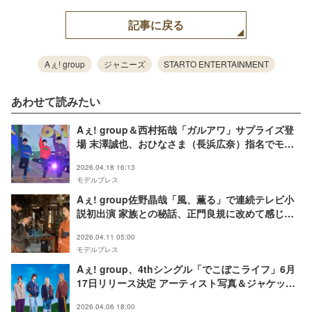
記事に戻る
Aぇ! group
ジャニーズ
STARTO ENTERTAINMENT
あわせて読みたい
Aぇ! group＆西村拓哉「ガルアワ」サプライズ登
場 末澤誠也、おひなさま（長浜広奈）指名でモノ
マネ披露【ガルアワ2026SS】
2026.04.18 16:13
モデルプレス
Aぇ! group佐野晶哉「風、薫る」で連続テレビ小
説初出演 家族との秘話、正門良規に改めて感じた
リスペクト語る【インタビュー前編】
2026.04.11 05:00
モデルプレス
Aぇ! group、4thシングル「でこぼこライフ」6月
17日リリース決定 アーティスト写真＆ジャケット
アートワークも解禁
2026.04.06 18:00