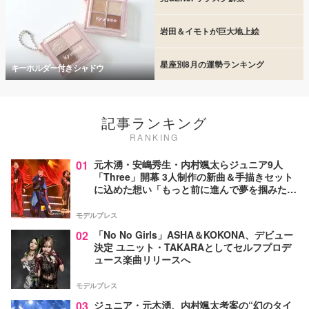
岩田＆イモトが巨大地上絵
星座別8月の運勢ランキング
キーホルダー付きシャドウ
記事ランキング
RANKING
01
元木湧・安嶋秀生・内村颯太らジュニア9人
「Three」開幕 3人制作の新曲＆手描きセット
に込めた想い「もっと前に進んで夢を掴みた
い」【ゲネプロレポ】
モデルプレス
02
「No No Girls」ASHA＆KOKONA、デビュー
決定 ユニット・TAKARAとしてセルフプロデ
ュース楽曲リリースへ
モデルプレス
03
ジュニア・元木湧、内村颯太考案の“幻のタイ