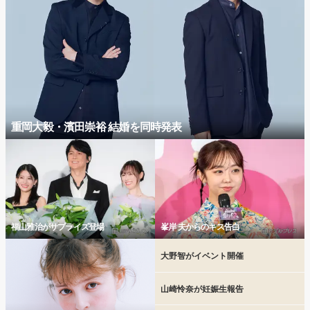
重岡大毅・濱田崇裕 結婚を同時発表
福山雅治がサプライズ登場
峯岸 夫からのキス告白
大野智がイベント開催
山崎怜奈が妊娠生報告