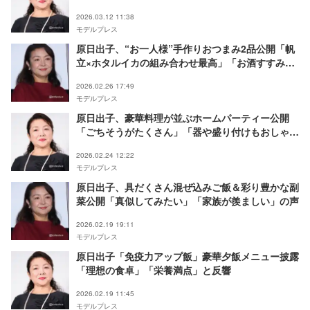
美味しそう」の声
2026.03.12 11:38
モデルプレス
原日出子、“お一人様”手作りおつまみ2品公開「帆
立×ホタルイカの組み合わせ最高」「お酒すすみそ
う」の声
2026.02.26 17:49
モデルプレス
原日出子、豪華料理が並ぶホームパーティー公開
「ごちそうがたくさん」「器や盛り付けもおしゃ
れ」の声
2026.02.24 12:22
モデルプレス
原日出子、具だくさん混ぜ込みご飯＆彩り豊かな副
菜公開「真似してみたい」「家族が羨ましい」の声
2026.02.19 19:11
モデルプレス
原日出子「免疫力アップ飯」豪華夕飯メニュー披露
「理想の食卓」「栄養満点」と反響
2026.02.19 11:45
モデルプレス