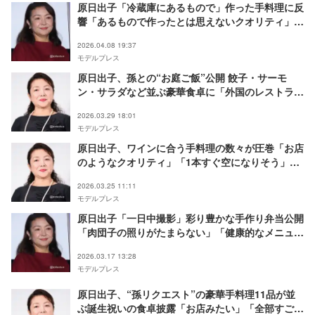
原日出子「冷蔵庫にあるもので」作った手料理に反
響「あるもので作ったとは思えないクオリティ」
「器や盛り付けがおしゃれ」
2026.04.08 19:37
モデルプレス
原日出子、孫との“お庭ご飯”公開 餃子・サーモ
ン・サラダなど並ぶ豪華食卓に「外国のレストラン
みたい」「テーブルがおしゃれすぎる」の声
2026.03.29 18:01
モデルプレス
原日出子、ワインに合う手料理の数々が圧巻「お店
のようなクオリティ」「1本すぐ空になりそう」の
声
2026.03.25 11:11
モデルプレス
原日出子「一日中撮影」彩り豊かな手作り弁当公開
「肉団子の照りがたまらない」「健康的なメニュ
ー」の声
2026.03.17 13:28
モデルプレス
原日出子、“孫リクエスト”の豪華手料理11品が並
ぶ誕生祝いの食卓披露「お店みたい」「全部すごく