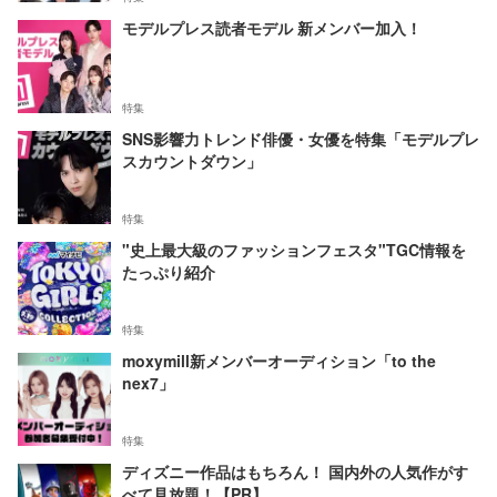
モデルプレス読者モデル 新メンバー加入！
特集
SNS影響力トレンド俳優・女優を特集「モデルプレ
スカウントダウン」
特集
"史上最大級のファッションフェスタ"TGC情報を
たっぷり紹介
特集
moxymill新メンバーオーディション「to the
nex7」
特集
ディズニー作品はもちろん！ 国内外の人気作がす
べて見放題！【PR】