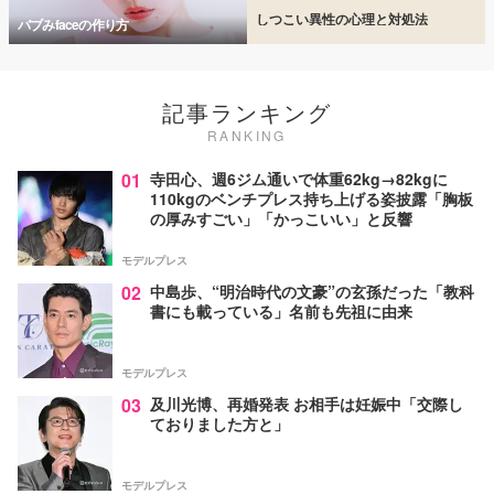
しつこい異性の心理と対処法
バブみfaceの作り方
記事ランキング
RANKING
01
寺田心、週6ジム通いで体重62kg→82kgに
110kgのベンチプレス持ち上げる姿披露「胸板
の厚みすごい」「かっこいい」と反響
モデルプレス
02
中島歩、“明治時代の文豪”の玄孫だった「教科
書にも載っている」名前も先祖に由来
モデルプレス
03
及川光博、再婚発表 お相手は妊娠中「交際し
ておりました方と」
モデルプレス