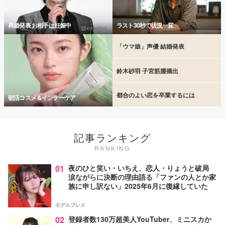
再婚発表 お相手は妊娠中
ラスト30秒で状況一変
「ウマ娘」声優 結婚発表
鈴木砂羽 子宮筋腫摘出
都合のよい恋を卒業するには
朝活コスメ＆インナーケア
記事ランキング
RANKING
01
夜のひと笑い・いちえ、恋人・りょうと破局
涙ながらに決断の理由語る「ファンの人とか家
族に申し訳ない」2025年6月に復縁していた
モデルプレス
02
登録者数130万超美人YouTuber、ミニスカか