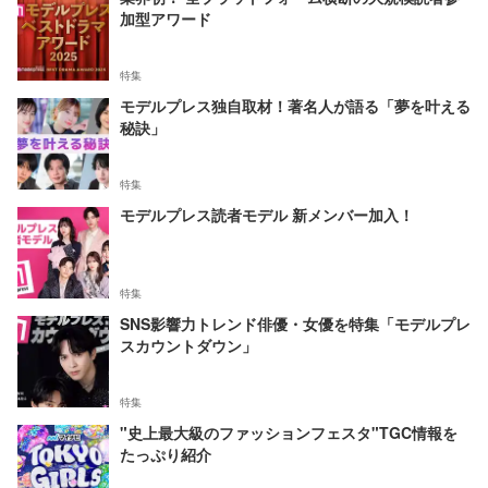
加型アワード
特集
モデルプレス独自取材！著名人が語る「夢を叶える
秘訣」
特集
モデルプレス読者モデル 新メンバー加入！
特集
SNS影響力トレンド俳優・女優を特集「モデルプレ
スカウントダウン」
特集
"史上最大級のファッションフェスタ"TGC情報を
たっぷり紹介