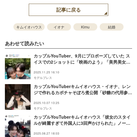
記事に戻る
キムイオハウス
イオナ
Kimu
結婚
あわせて読みたい
カップルYouTuber、9月にプロポーズしていた ス
イスでの2ショットに「映画のよう」「美男美女で
お似合い」と反響
2025.11.25 16:10
モデルプレス
カップルYouTuberキムイオハウス・イオナ、レン
ジで作れるカボチャそぼろ煮公開「砂糖の代用参考
になる」「簡単そうでありがたい」の声
2025.10.07 13:25
モデルプレス
カップルYouTuberキムイオハウス「彼女のスタイ
ルが綺麗すぎて外国人に3回声かけられた」ノース
リトップス姿披露
2025.08.27 18:03