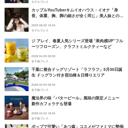
モデルプレス
カップルYouTuberキムイオハウス・イオナ「身
長、体重、胸、脚の細さが全く同じ」美人妹との2
ショットが話題
2025.08.20 16:24
モデルプレス
ジ アレイ、春夏人気シリーズ登場 “果肉感UP”フル
ーツフローズン、クラフトミルクティーなど
2026.04.05 09:30
女子旅プレス
千葉に複合ドッグリゾート「ラフラフ」5月30日誕
生 ドッグラン付き宿泊棟＆日帰りエリア
2026.04.04 09:00
女子旅プレス
魔法界の味「バタービール」風味の限定メニュー
新作カフェラテも登場
2026.04.03 18:24
女子旅プレス
ポップで可愛い「あつ森」コスメがファミマに勢揃