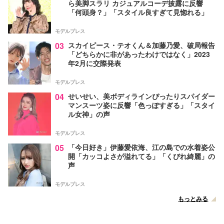
ら美脚スラリ カジュアルコーデ披露に反響
「何頭身？」「スタイル良すぎて見惚れる」
モデルプレス
03
スカイピース・テオくん＆加藤乃愛、破局報告
「どちらかに非があったわけではなく」2023
年2月に交際発表
モデルプレス
04
せいせい、美ボディラインぴったりスパイダー
マンスーツ姿に反響「色っぽすぎる」「スタイ
ル女神」の声
モデルプレス
05
「今日好き」伊藤愛依海、江の島での水着姿公
開「カッコよさが溢れてる」「くびれ綺麗」の
声
モデルプレス
もっとみる