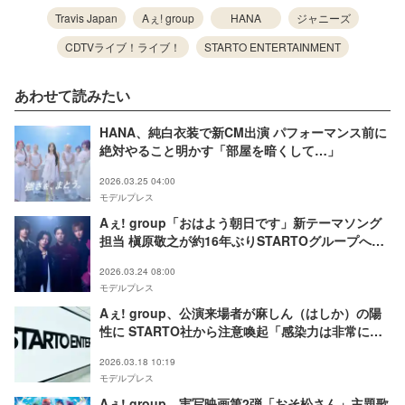
Travis Japan
Aぇ! group
HANA
ジャニーズ
CDTVライブ！ライブ！
STARTO ENTERTAINMENT
あわせて読みたい
HANA、純白衣装で新CM出演 パフォーマンス前に
絶対やること明かす「部屋を暗くして…」
2026.03.25 04:00
モデルプレス
Aぇ! group「おはよう朝日です」新テーマソング
担当 槇原敬之が約16年ぶりSTARTOグループへ楽
曲提供
2026.03.24 08:00
モデルプレス
Aぇ! group、公演来場者が麻しん（はしか）の陽
性に STARTO社から注意喚起「感染力は非常に強
く」
2026.03.18 10:19
モデルプレス
Aぇ! group、実写映画第2弾「おそ松さん」主題歌