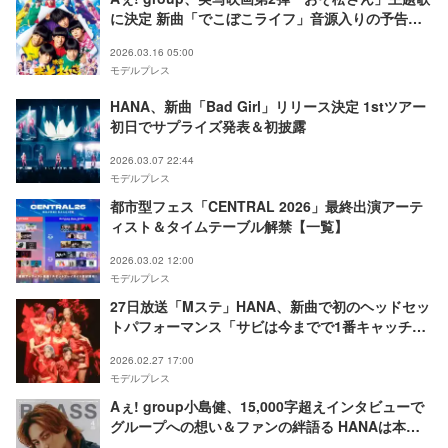
に決定 新曲「でこぼこライフ」音源入りの予告公
開
2026.03.16 05:00
モデルプレス
HANA、新曲「Bad Girl」リリース決定 1stツアー
初日でサプライズ発表＆初披露
2026.03.07 22:44
モデルプレス
都市型フェス「CENTRAL 2026」最終出演アーテ
ィスト＆タイムテーブル解禁【一覧】
2026.03.02 12:00
モデルプレス
27日放送「Mステ」HANA、新曲で初のヘッドセッ
トパフォーマンス「サビは今までで1番キャッチ
ー」M!LK・Aぇ! groupらも出演
2026.02.27 17:00
モデルプレス
Aぇ! group小島健、15,000字超えインタビューで
グループへの想い＆ファンの絆語る HANAは本誌
初登場【BACKSTAGE PASS】