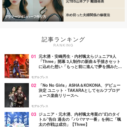
元TBS山本アナ 離婚発表
冷め切った夫婦関係の修復法
グラマーツインハーフ作り方
記事ランキング
RANKING
01
元木湧・安嶋秀生・内村颯太らジュニア9人
「Three」開幕 3人制作の新曲＆手描きセット
に込めた想い「もっと前に進んで夢を掴みた
い」【ゲネプロレポ】
モデルプレス
02
「No No Girls」ASHA＆KOKONA、デビュー
決定 ユニット・TAKARAとしてセルフプロデ
ュース楽曲リリースへ
モデルプレス
03
ジュニア・元木湧、内村颯太考案の“幻のタイ
トル”告白 過去の「パパママ一番」を例に「颯
太の作戦は成功」【Three】