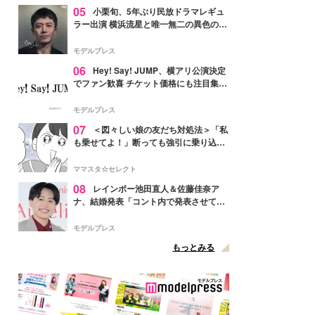
05
小栗旬、5年ぶり民放ドラマレギュ
ラー出演 横浜流星と唯一無二の異色のバ
ディで初共演【LOST10】
モデルプレス
06
Hey! Say! JUMP、横アリ公演決定
でファン歓喜 チケット価格にも注目集ま
る「激アツ」「平成に戻ったみたい」
モデルプレス
07
＜図々しい娘の友だち対処法＞「私
も乗せてよ！」断っても強引に乗り込ん
でくる友だち【第1話まんが】
ママスタ☆セレクト
08
レインボー池田直人＆佐藤佳奈ア
ナ、結婚発表「コント内で発表させてい
ただきました」読売テレビ退社は生活拠
点変更のため
モデルプレス
もっとみる