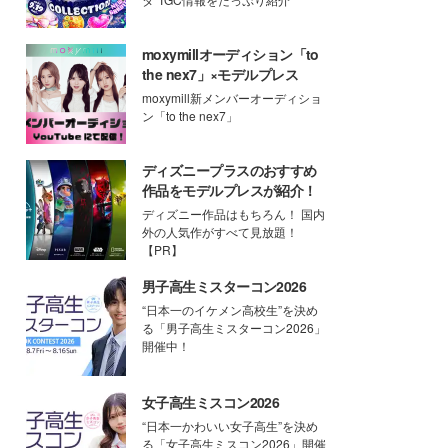
moxymillオーディション「to
the nex7」×モデルプレス
moxymill新メンバーオーディショ
ン「to the nex7」
ディズニープラスのおすすめ
作品をモデルプレスが紹介！
ディズニー作品はもちろん！ 国内
外の人気作がすべて見放題！
【PR】
男子高生ミスターコン2026
“日本一のイケメン高校生”を決め
る「男子高生ミスターコン2026」
開催中！
女子高生ミスコン2026
“日本一かわいい女子高生”を決め
る「女子高生ミスコン2026」開催