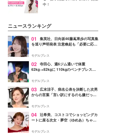
中！
ニュースランキング
01
集英社、日向坂46藤嶌果歩の写真集
を巡り声明発表 注意喚起も「必要に応じ
て法的措置を含む対応を検討」
モデルプレス
02
寺田心、週6ジム通いで体重
62kg→82kgに 110kgのベンチプレス持
ち上げる姿披露「胸板の厚みすごい」
「かっこいい」と反響
モデルプレス
03
広末涼子、病名公表を決断した次男
からの言葉「言い訳にするのも嫌だっ
た」「言うべきか迷った」
モデルプレス
04
辻希美、コストコでショッピングカ
ートに座る次女・夢空（ゆめあ）ちゃん
の姿公開「乗りこなしてる感じが可愛す
ぎ」「成長を感じる」の声
モデルプレス