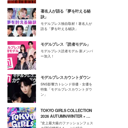
著名人が語る「夢を叶える秘
訣」
モデルプレス独自取材！著名人が
語る「夢を叶える秘訣」
モデルプレス「読者モデル」
モデルプレス読者モデル 新メンバ
ー加入！
モデルプレスカウントダウン
SNS影響力トレンド俳優・女優を
特集「モデルプレスカウントダウ
ン」
TOKYO GIRLS COLLECTION
2026 AUTUMN/WINTER × モ
デルプレス
"史上最大級のファッションフェス
タ"TGC情報をたっぷり紹介