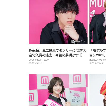
Keishi、嵐に憧れてダンサーに 世界大
「モデルプ
会で入賞の過去・今後の夢明かす【モ
ョン202
デルプレス読者モデルインタビュー】
カバーモデ
2026.04.09 18:00
2026.04.08 18
モデルプレス
モデルプレス