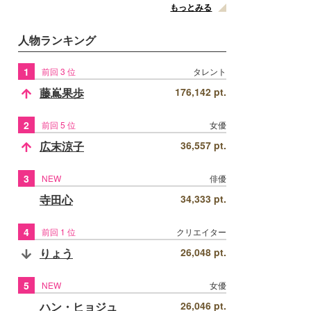
もっとみる
人物ランキング
1
前回 3 位
タレント
藤嶌果歩
176,142 pt.
2
前回 5 位
女優
広末涼子
36,557 pt.
3
NEW
俳優
寺田心
34,333 pt.
4
前回 1 位
クリエイター
りょう
26,048 pt.
5
NEW
女優
ハン・ヒョジュ
26,046 pt.