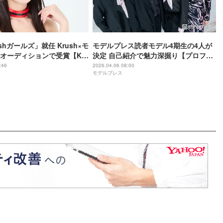
shガールズ」就任 Krush×モ
モデルプレス読者モデル4期生の4人が
オーディションで受賞【K-1
決定 自己紹介で魅力深掘り【プロフィ
 GIRLS×ミスモデルプレスオ
ール】
:46
2026.04.06 08:00
モデルプレス
ン2026】