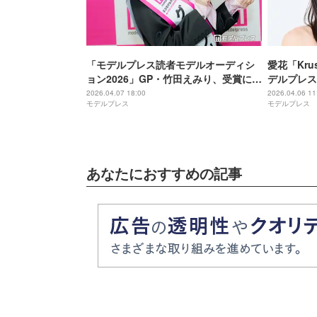
「モデルプレス読者モデルオーディシ
愛花「Kru
ョン2026」GP・竹田えみり、受賞に喜
デルプレス
び「これからがより楽しみです」今後
＆Krush
2026.04.07 18:00
2026.04.06 11
モデルプレス
モデルプレス
の意気込みも
ーディショ
あなたにおすすめの記事