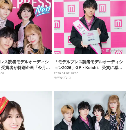
レス読者モデルオーディシ
「モデルプレス読者モデルオーディシ
6」受賞者が特別企画「今月の
ョン2026」GP・Keishi、受賞に感謝
ルNEO」4月に集結
今後の目標語る「誰かの憧れになれた
:00
2026.04.07 18:00
モデルプレス
ら」