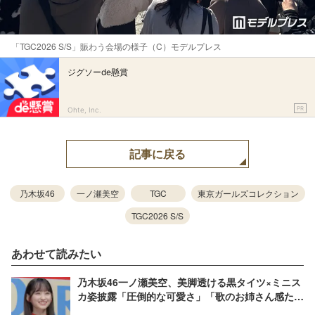
「TGC2026 S/S」賑わう会場の様子（C）モデルプレス
ジグソーde懸賞
PR
Ohte, Inc.
記事に戻る
乃木坂46
一ノ瀬美空
TGC
東京ガールズコレクション
TGC2026 S/S
あわせて読みたい
乃木坂46一ノ瀬美空、美脚透ける黒タイツ×ミニス
カ姿披露「圧倒的な可愛さ」「歌のお姉さん感たま
らない」と反響