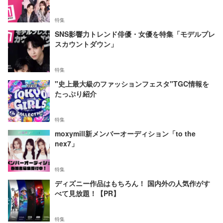
特集
SNS影響力トレンド俳優・女優を特集「モデルプレ
スカウントダウン」
特集
"史上最大級のファッションフェスタ"TGC情報を
たっぷり紹介
特集
moxymill新メンバーオーディション「to the
nex7」
特集
ディズニー作品はもちろん！ 国内外の人気作がす
べて見放題！【PR】
特集