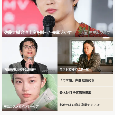
佐藤大樹 台湾土産を贈った先輩明かす
再婚発表 お相手は妊娠中
ラスト30秒で状況一変
「ウマ娘」声優 結婚発表
鈴木砂羽 子宮筋腫摘出
都合のよい恋を卒業するには
朝活コスメ＆インナーケア