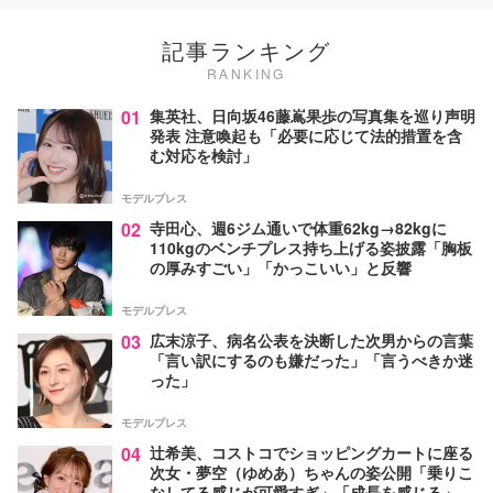
記事ランキング
RANKING
01
集英社、日向坂46藤嶌果歩の写真集を巡り声明
発表 注意喚起も「必要に応じて法的措置を含
む対応を検討」
モデルプレス
02
寺田心、週6ジム通いで体重62kg→82kgに
110kgのベンチプレス持ち上げる姿披露「胸板
の厚みすごい」「かっこいい」と反響
モデルプレス
03
広末涼子、病名公表を決断した次男からの言葉
「言い訳にするのも嫌だった」「言うべきか迷
った」
モデルプレス
04
辻希美、コストコでショッピングカートに座る
次女・夢空（ゆめあ）ちゃんの姿公開「乗りこ
なしてる感じが可愛すぎ」「成長を感じる」の