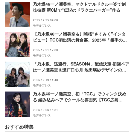
乃木坂46一ノ瀬美空、マクドナルドクルー姿で剣
技披露 新CMで“伝説のドラクエバーガー”作る
2025.12.25 04:00
モデルプレス
【乃木坂46一ノ瀬美空＆川崎桜“さくみく”インタ
ビュー】TGC初出演の舞台裏、2025年「相手のこ
こがすごかった！」、夢を叶える秘訣
2025.12.21 17:00
モデルプレス
「乃木坂、逃避行。SEASON4」配信決定 初回ペア
は一ノ瀬美空＆瀬戸口心月 池田瑛紗デザインのキ
ービジュアルも公開
2025.12.19 11:48
モデルプレス
乃木坂46一ノ瀬美空、初「TGC」でウィンク決め
る 編み込みヘアでクールな雰囲気【TGC広島
2025】
2025.12.06 16:51
モデルプレス
おすすめ特集