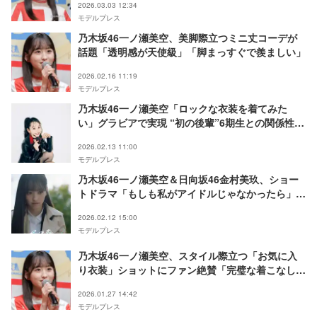
2026.03.03 12:34
モデルプレス
乃木坂46一ノ瀬美空、美脚際立つミニ丈コーデが
話題「透明感が天使級」「脚まっすぐで羨ましい」
2026.02.16 11:19
モデルプレス
乃木坂46一ノ瀬美空「ロックな衣装を着てみた
い」グラビアで実現 “初の後輩”6期生との関係性も
語る【独占カットあり】
2026.02.13 11:00
モデルプレス
乃木坂46一ノ瀬美空＆日向坂46金村美玖、ショー
トドラマ「もしも私がアイドルじゃなかったら」主
演決定 胸の奥にしまってきた“叶えたかったもう1
2026.02.12 15:00
つの夢”実現【もしも私がアイドルじゃなかった
モデルプレス
ら】
乃木坂46一ノ瀬美空、スタイル際立つ「お気に入
り衣装」ショットにファン絶賛「完璧な着こなしと
美しさ」「上品でぴったり」
2026.01.27 14:42
モデルプレス