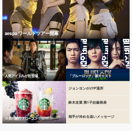
aespa ワールドツアー開幕
人気アイドルが初登場
「ブルーロック」新キャスト
ジョンヨンがJYP退所
鈴木友菜 第1子妊娠発表
相手が冷める追いメッセージ
スタバ新作フローズンティー