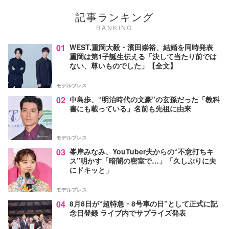
記事ランキング
RANKING
01
WEST.重岡大毅・濱田崇裕、結婚を同時発表
重岡は第1子誕生伝える「決して当たり前では
ない、尊いものでした」【全文】
モデルプレス
02
中島歩、“明治時代の文豪”の玄孫だった「教科
書にも載っている」名前も先祖に由来
モデルプレス
03
峯岸みなみ、YouTuber夫からの“不意打ちキ
ス”明かす「暗闇の密室で…」「久しぶりに夫
にドキッと」
モデルプレス
04
8月8日が“超特急・8号車の日”として正式に記
念日登録 ライブ内でサプライズ発表