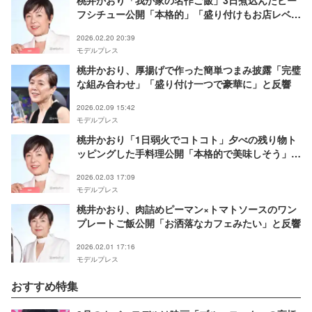
桃井かおり「我が家の名作ご飯」3日煮込んだビー
フシチュー公開「本格的」「盛り付けもお店レベ
ル」と反響続々
2026.02.20 20:39
モデルプレス
桃井かおり、厚揚げで作った簡単つまみ披露「完璧
な組み合わせ」「盛り付け一つで豪華に」と反響
2026.02.09 15:42
モデルプレス
桃井かおり「1日弱火でコトコト」夕べの残り物ト
ッピングした手料理公開「本格的で美味しそう」
「お店レベル」と反響
2026.02.03 17:09
モデルプレス
桃井かおり、肉詰めピーマン×トマトソースのワン
プレートご飯公開「お洒落なカフェみたい」と反響
2026.02.01 17:16
モデルプレス
おすすめ特集