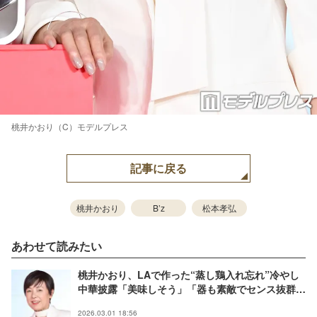
桃井かおり（C）モデルプレス
記事に戻る
桃井かおり
B’z
松本孝弘
あわせて読みたい
桃井かおり、LAで作った“蒸し鶏入れ忘れ”冷やし
中華披露「美味しそう」「器も素敵でセンス抜群」
の声
2026.03.01 18:56