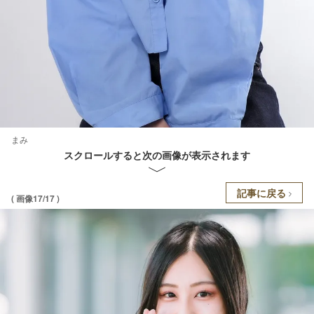
まみ
スクロールすると次の画像が表示されます
記事に戻る
( 画像17/17 )