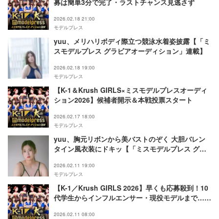
募は簡単3分で完了・ラストチャンス見逃さず
2026.02.18 21:00
モデルプレス
yuu、メリハリボディ際立つ競泳水着姿披露【「ミ
スモデルプレス グラビアオーディション」連載】
2026.02.18 19:00
モデルプレス
【K-1＆Krush GIRLS×ミスモデルプレスオーディ
ション2026】候補者開示＆本戦投票スタート
2026.02.17 18:00
モデルプレス
yuu、胸元リボンから美バストのぞく 大胆バレン
タイン風衣装にドキッ【「ミスモデルプレス グラ
ビアオーディション」連載】
2026.02.11 19:00
モデルプレス
【K-1／Krush GIRLS 2026】早くも応募殺到！10
代学生からインフルエンサー・現役モデルまで…豪
華候補者たちが続々エントリー
2026.02.11 08:00