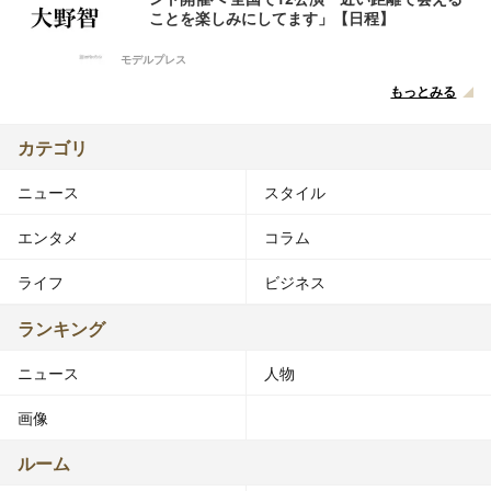
ことを楽しみにしてます」【日程】
モデルプレス
もっとみる
カテゴリ
ニュース
スタイル
エンタメ
コラム
ライフ
ビジネス
ランキング
ニュース
人物
画像
ルーム