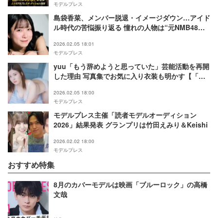
モデルプレス
島袋香菜、メンバー脱退・イメージダウン…アイド
ル時代の苦悩振り返る 憧れの人物は“元NMB48メ
ンバー”【「ミスモデルプレス グラビアオーディシ
2026.02.05 18:01
ョン」受賞者インタビュー】
モデルプレス
yuu「もう辞めようと思っていた」芸能活動を再開
した理由 写真集でお気に入り衣装も明かす【「ミ
スモデルプレス グラビアオーディション」受賞者
2026.02.05 18:00
インタビュー】
モデルプレス
モデルプレス主催「読者モデルオーディション
2026」結果発表 グランプリは竹田えみり＆Keishi
2026.02.02 18:00
モデルプレス
おすすめ特集
8月のカバーモデルは映画「ブルーロック」の高橋
文哉