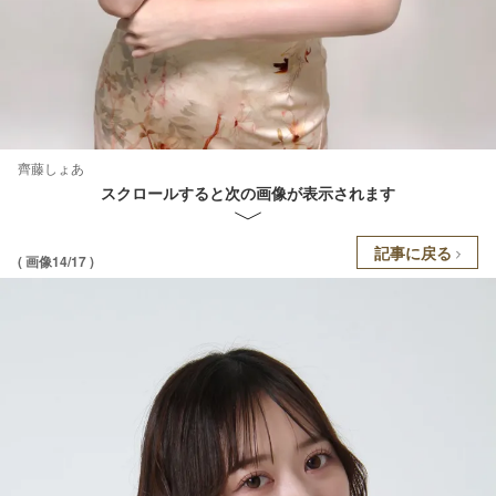
齊藤しょあ
スクロールすると次の画像が表示されます
記事に戻る
( 画像14/17 )