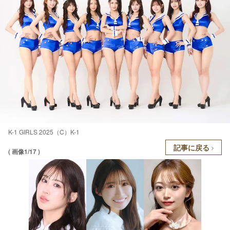
K-1 GIRLS 2025（C）K-1
記事に戻る
( 画像1/17 )