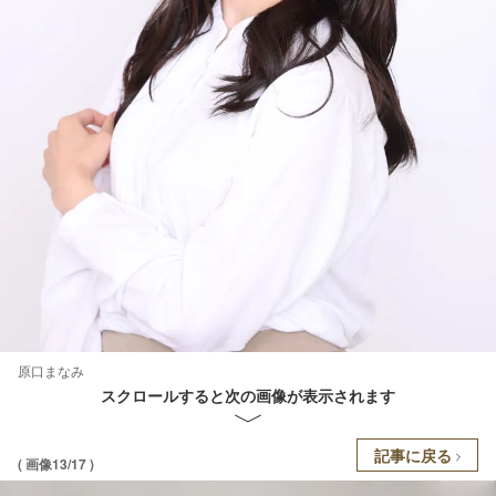
原口まなみ
スクロールすると次の画像が表示されます
記事に戻る
( 画像13/17 )