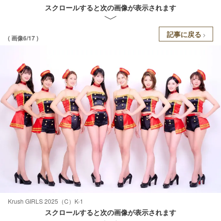
スクロールすると次の画像が表示されます
記事に戻る
( 画像6/17 )
Krush GIRLS 2025（C）K-1
スクロールすると次の画像が表示されます