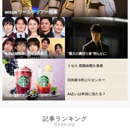
aespa ワールドツアー開幕
今年結婚発表した有名芸能人
“最大の裏切り者”明らかに
ミセス 長期休暇を発表
日向坂 6作ぶりセンター
AI占いは本当に当たる？
スタバ新作フローズンティー
記事ランキング
RANKING