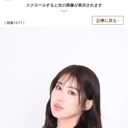
スクロールすると次の画像が表示されます
記事に戻る
( 画像12/17 )