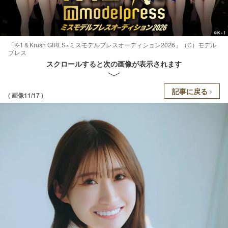
「K-1＆Krush GIRLS×ミスモデルプレスオーディション2026」（C）モデル
プレス
スクロールすると次の画像が表示されます
記事に戻る
( 画像11/17 )