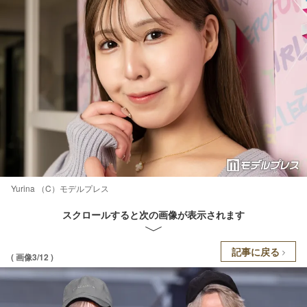
Yurina （C）モデルプレス
スクロールすると次の画像が表示されます
記事に戻る
( 画像3/12 )