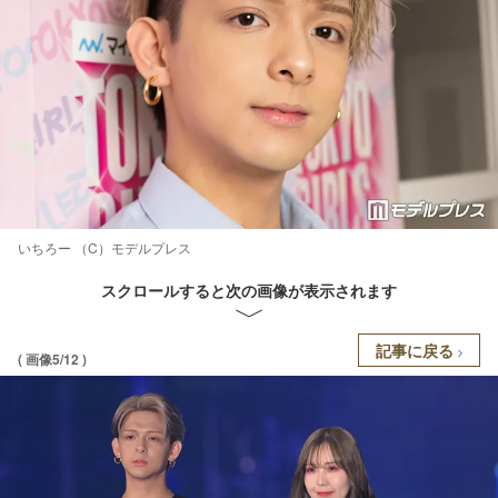
いちろー （C）モデルプレス
スクロールすると次の画像が表示されます
記事に戻る
( 画像5/12 )