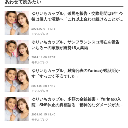
あわせて読みたい
ゆりいちカップル、破局を報告・交際期間は9年 今
後は個人で活動へ「これ以上合わせ続けることがお
互いの幸せにはならない」
2026.02.01 11:15
モデルプレス
ゆりいちカップル、サンフランシスコ滞在を報告
いちろーの家族が総勢15人集結
2024.11.08 13:37
モデルプレス
ゆりいちカップル、難病公表のYurinaが現状明か
す「すっごく不安でした」
2024.09.28 17:17
モデルプレス
ゆりいちカップル、多額の金銭被害・ Yurinaの入
院…SNS休止の真相語る「精神的なダメージが大き
い」
2024.06.15 13:40
モデルプレス