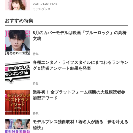
2021.04.20 14:48
モデルプレス
おすすめ特集
8月のカバーモデルは映画「ブルーロック」の高橋
文哉
特集
各種エンタメ・ライフスタイルにまつわるランキン
グ＆読者アンケート結果を発表
特集
業界初！ 全プラットフォーム横断の大規模読者参
加型アワード
特集
モデルプレス独自取材！著名人が語る「夢を叶える
秘訣」