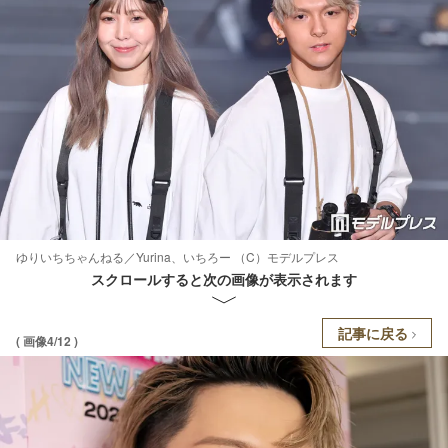
ゆりいちちゃんねる／Yurina、いちろー （C）モデルプレス
スクロールすると次の画像が表示されます
記事に戻る
( 画像4/12 )