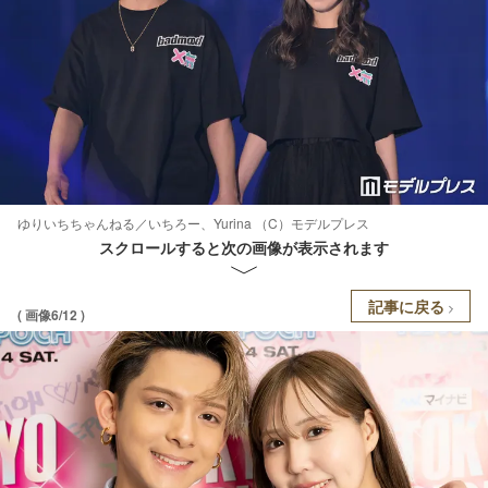
ゆりいちちゃんねる／いちろー、Yurina （C）モデルプレス
スクロールすると次の画像が表示されます
記事に戻る
( 画像6/12 )