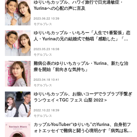
ゆりいちカップル、ハワイ旅行で日光過敏症・
Yurinaへの心配の声に言及
2023.06.22 10:39
モデルプレス
ゆりいちカップル・いちろー「人生で1番緊張」恋
人・Yurinaの兄の結婚式で熱唱「感動した」「素
敵な歌声」と反響
2023.05.23 16:08
モデルプレス
難病公表のゆりいちカップル・Yurina、新たな治
療を開始「前向きな気持ち」
2023.04.18 10:41
モデルプレス
ゆりいちカップル、お揃いコーデでラブラブ手繋ぎ
ランウェイ＜TGC フェス 山梨 2022＞
2022.10.22 18:39
モデルプレス
カップルYouTuber“ゆりいち”のYurina、自身初フ
ォトエッセイで難病と闘う心境明かす「病気は私の
中の一部」