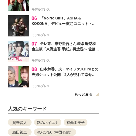
メンバー紹介映像解禁 各キャラクター象
徴する“謎のキーワード”も
モデルプレス
06
「No No Girls」ASHA＆
KOKONA、デビュー決定 ユニット・
TAKARAとしてセルフプロデュース楽曲
リリースへ
モデルプレス
07
テレ東、東野圭吾さん追悼 亀梨和
也主演「東野圭吾 手紙」再放送へ 佐藤隆
太・本田翼・中村倫也ら出演
モデルプレス
08
山本舞香、夫・マイファスHiroとの
夫婦ショット公開「2人が見れて幸せ」
「仲の良さが伝わってくる」と反響
モデルプレス
もっとみる
人気のキーワード
賀来賢人
愛のハイエナ
有働由美子
織田裕二
KOKONA（中野心結）