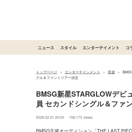
ニュース
スタイル
エンターテイメント
コ
トップページ
エンターテインメント
音楽
BMS
>
>
>
グル＆ファンミツアー決定
BMSG新星STARGLOWデビ
員 セカンドシングル＆ファ
2026.02.01 20:00
159,173
views
BMSG主催オーディション「THE LAST P