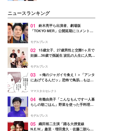
公開。モデルプレスでは、“大のミ
ニオン好き”という共通点を持つモ
ニュースランキング
デルの宮城舞と島村雄大の特別対
談をお届け！それぞれの視点か
ら、今作ならではの魅力や予想外
01
鈴木亮平ら出演者、劇場版
の感動をもたらす奥深いストーリ
「TOKYO MER」公開延期にコメント
ーについて熱く語り合ってもらっ
「現実のヒーローたちにチームMERから
た。
最大の敬意とエールを」
モデルプレス
02
15歳女子、27歳男性と交際1ヶ月で
妊娠…36歳で孫誕生 波乱の人生に人気タ
レント思わずツッコミ「だいぶ危ねえ
よ！」
モデルプレス
03
＜俺のジャガイモ食え！＞「アンタ
にあげてるんだッ」恐怖で鳥肌…もはや
ストーカー？【第3話まんが】
ママスタ☆セレクト
04
有働由美子「こんなもんです一人暮
らしの朝ごはん」野菜を使った手料理公
開「作ってみたい」「ヘルシーで美味し
そう」と反響
モデルプレス
05
織田裕二主演「踊る大捜査線
N.E.W.」趣里・増田貴久・佐藤二朗ら新