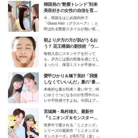
韓国発の“艶髪トレンド”到来
美容好きの女性の自信を育む
「ヘアケア事情」って？
今、韓国をはじめ国内外で
「Glass Hair（グラスヘア）」と
呼ばれる艶髪スタイルが熱い視線
を集めています。メイクやファッ
朝より夕方の方が肌がうるお
ションの完成度を高めるベースと
して、“髪そのものの美しさ”に改
う？ 花王構築の新技術「ウォ
めて注目する人が増えている様
ーターキャプチャリングスキ
毎朝入念にスキンケアを行って
子。今回は、そんな憧れの艶やか
ン（捕水肌）」がスキンケア
も、夕方には肌の乾燥を感じてし
な髪を日常で叶える、美容好きの
の常識を変える予感
まったり、保湿ミストが手放せな
女性たちのヘアケア事情を紹介し
いという読者も多いのでは？そん
ます。
愛甲ひかり＆橋下美好「我慢
な美容の常識を大きく変える可能
性を秘めた、革新的な「Water
しなくていいんだ」夏の“暑さ
Capturing Skin（ウォーターキャ
対策”の新しい選択肢とは？
本格的な夏が到来！暑い中で、特
プチャリングスキン：捕水肌）」
にゆううつになるのが生理中のム
技術を、花王が構築した。
レや不快感ですよね。今回はプラ
イベートでも仲良しで旅行好きな
宮城舞・島村雄大、最新作
モデル・愛甲ひかりさんと橋下美
好さんを迎えて本音で女子会トー
『ミニオンズ＆モンスター
ク。猛暑のお出かけを快適に過ご
ズ』の魅力熱弁 ハチャメチャ
世界中で愛される「ミニオンズ」
すヒントや、2人が感動した夏の
だけじゃない“友情と絆”に感
シリーズの最新作『ミニオンズ＆
生理の新常識にも迫りました。
動
モンスターズ』が8月7日（金）に