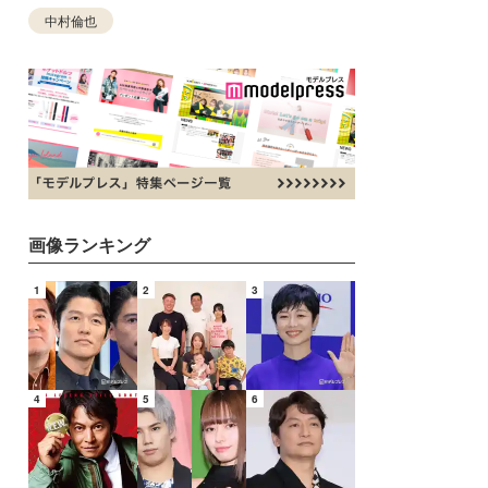
中村倫也
画像ランキング
1
2
3
4
5
6