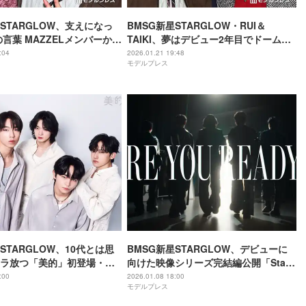
星STARGLOW、支えになっ
BMSG新星STARGLOW・RUI＆
Iの言葉 MAZZELメンバーから
TAIKI、夢はデビュー2年目でドーム
かす
「願うというか叶えますから」
:04
2026.01.21 19:48
モデルプレス
STARGLOW、10代とは思
BMSG新星STARGLOW、デビューに
ラ放つ「美的」初登場・美
向けた映像シリーズ完結編公開「Star
る
Wish」リリース記念イベントも開催決
:00
2026.01.08 18:00
モデルプレス
定