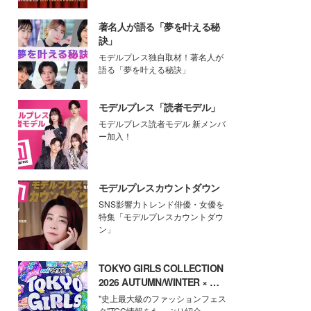
著名人が語る「夢を叶える秘
訣」
モデルプレス独自取材！著名人が
語る「夢を叶える秘訣」
モデルプレス「読者モデル」
モデルプレス読者モデル 新メンバ
ー加入！
モデルプレスカウントダウン
SNS影響力トレンド俳優・女優を
特集「モデルプレスカウントダウ
ン」
TOKYO GIRLS COLLECTION
2026 AUTUMN/WINTER × モ
デルプレス
"史上最大級のファッションフェス
タ"TGC情報をたっぷり紹介