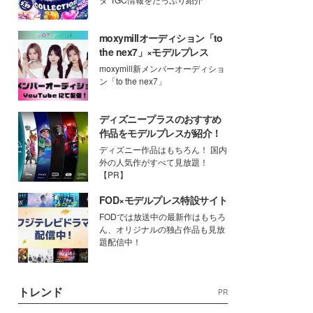
moxymillオーディション「to
the nex7」×モデルプレス
moxymill新メンバーオーディショ
ン「to the nex7」
ディズニープラスのおすすめ
作品をモデルプレスが紹介！
ディズニー作品はもちろん！ 国内
外の人気作がすべて見放題！
【PR】
FOD×モデルプレス特設サイト
FODでは放送中の最新作はもちろ
ん、オリジナルの独占作品も見放
題配信中！
トレンド
PR