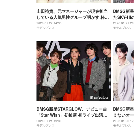
山田裕貴、元マネージャーが現在担当
BMSG新
している人気男性グループ明かす 粋な
たSKY-H
計らいに反響相次ぐ「さすが」「愛感
の連絡も明
2026.01.27 14:35
2026.01.21 20
モデルプレス
モデルプレス
じる」
BMSG新星STARGLOW、デビュー曲
BMSG新星
「Star Wish」初披露 初ライブ出演
えないオー
の“思い出の地”に5000人集結
容事情も語
2026.01.21 19:30
2026.01.20 17
モデルプレス
モデルプレス