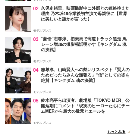
02
久保史緒里、映画撮影中に外部との連絡控えた
理由 乃木坂46卒業後初主演で母親役に【世界
は美しいと誰かが言った】
モデルプレス
03
“蒙恬”志尊淳、初乗馬で高速トラック追走 馬
シーン増加の撮影秘話明かす【キングダム 魂
の決戦】
モデルプレス
04
志尊淳、山崎賢人への熱いリスペクト「賢人の
ためだったらみんな頑張る」“信”としての姿を
絶賛【キングダム 魂の決戦】
モデルプレス
05
鈴木亮平ら出演者、劇場版「TOKYO MER」公
開延期にコメント「現実のヒーローたちにチー
ムMERから最大の敬意とエールを」
モデルプレス
もっとみる