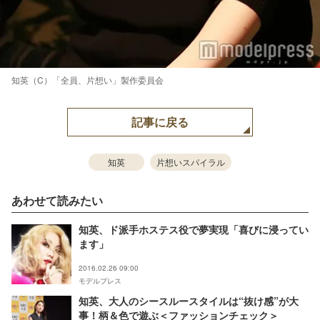
知英（C）「全員、片想い」製作委員会
記事に戻る
知英
片想いスパイラル
あわせて読みたい
知英、ド派手ホステス役で夢実現「喜びに浸ってい
ます」
2016.02.26 09:00
モデルプレス
知英、大人のシースルースタイルは“抜け感”が大
事！柄＆色で遊ぶ＜ファッションチェック＞