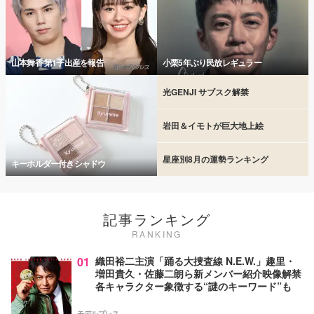
山本舞香 第1子出産を報告
小栗5年ぶり民放レギュラー
光GENJI サブスク解禁
岩田＆イモトが巨大地上絵
星座別8月の運勢ランキング
キーホルダー付きシャドウ
記事ランキング
RANKING
01
織田裕二主演「踊る大捜査線 N.E.W.」趣里・
増田貴久・佐藤二朗ら新メンバー紹介映像解禁
各キャラクター象徴する“謎のキーワード”も
モデルプレス