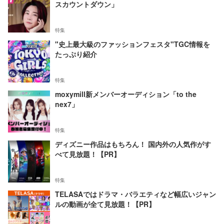
スカウントダウン」
特集
"史上最大級のファッションフェスタ"TGC情報を
たっぷり紹介
特集
moxymill新メンバーオーディション「to the
nex7」
特集
ディズニー作品はもちろん！ 国内外の人気作がす
べて見放題！【PR】
特集
TELASAではドラマ・バラエティなど幅広いジャン
ルの動画が全て見放題！【PR】