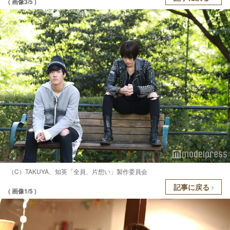
( 画像3/5 )
（C）TAKUYA、知英「全員、片想い」製作委員会
記事に戻る
( 画像1/5 )