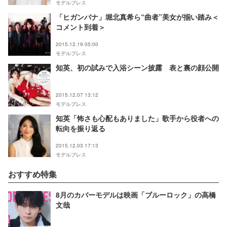
モデルプレス
「ヒガンバナ」堀北真希ら“曲者”美女が揃い踏み＜
コメント到着＞
2015.12.19 05:00
モデルプレス
知英、初の試みで入浴シーン披露 表と裏の顔公開
2015.12.07 13:12
モデルプレス
知英「怖さも心配もありました」歌手から役者への
転向を振り返る
2015.12.03 17:13
モデルプレス
おすすめ特集
8月のカバーモデルは映画「ブルーロック」の高橋
文哉