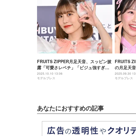
FRUITS ZIPPER月足天音、スッピン披
FRUITS
露「可愛さレベチ」「ビジュ強すぎ」
の月足天音
と反響
も明らかに
2025.10.10 13:06
2025.09.30 13
モデルプレス
モデルプレス
あなたにおすすめの記事