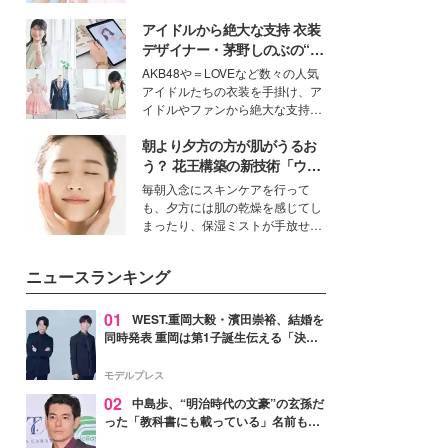
ーについて熱く語り合ってもらっ
イベートでも仲良しで旅行好きな
た。
アイドルから絶大な支持 衣装
モデル・愛甲ひかりさんと橋下美
好さんを迎えて本音で女子会トー
デザイナー・茅野しのぶの“可
ク。猛暑のお出かけを快適に過ご
愛い”を作る美学＜「シチズン
AKB48や＝LOVEなど数々の人気
すヒントや、2人が感動した夏の
クロスシー」インタビュー＞
アイドルたちの衣装を手掛け、ア
生理の新常識にも迫りました。
イドルやファンから絶大な支持を
得る、株式会社オサレカンパニー
朝より夕方の方が肌がうるお
取締役兼クリエイティブディレク
ター・茅野しのぶ。一人ひとりの
う？ 花王構築の新技術「ウォ
個性に寄り添い、魅力を引き出す
ーターキャプチャリングスキ
毎朝入念にスキンケアを行って
衣装作りは、多くの女性たちに勇
ン（捕水肌）」がスキンケア
も、夕方には肌の乾燥を感じてし
気と自信を与え続けている。
の常識を変える予感
まったり、保湿ミストが手放せな
いという読者も多いのでは？そん
な美容の常識を大きく変える可能
ニュースランキング
性を秘めた、革新的な「Water
Capturing Skin（ウォーターキャ
プチャリングスキン：捕水肌）」
01
WEST.重岡大毅・濱田崇裕、結婚を
技術を、花王が構築した。
同時発表 重岡は第1子誕生伝える「決し
て当たり前ではない、尊いものでした」
【全文】
モデルプレス
02
中島歩、“明治時代の文豪”の玄孫だ
った「教科書にも載っている」名前も先
祖に由来