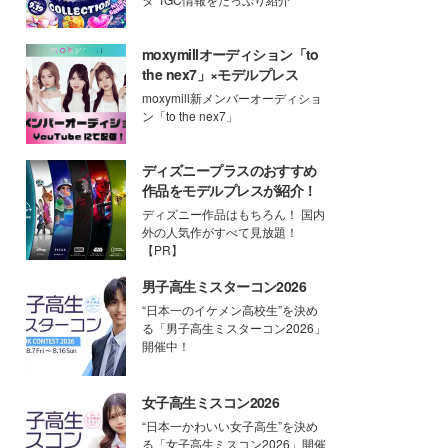
moxymillオーディション「to
the nex7」×モデルプレス
moxymill新メンバーオーディショ
ン「to the nex7」
ディズニープラスのおすすめ
作品をモデルプレスが紹介！
ディズニー作品はもちろん！ 国内
外の人気作がすべて見放題！
【PR】
男子高生ミスターコン2026
“日本一のイケメン高校生”を決め
る「男子高生ミスターコン2026」
開催中！
女子高生ミスコン2026
“日本一かわいい女子高生”を決め
る「女子高生ミスコン2026」開催