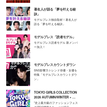
著名人が語る「夢を叶える秘
訣」
モデルプレス独自取材！著名人が
語る「夢を叶える秘訣」
モデルプレス「読者モデル」
モデルプレス読者モデル 新メンバ
ー加入！
モデルプレスカウントダウン
SNS影響力トレンド俳優・女優を
特集「モデルプレスカウントダウ
ン」
TOKYO GIRLS COLLECTION
2026 AUTUMN/WINTER × モ
デルプレス
"史上最大級のファッションフェス
タ"TGC情報をたっぷり紹介