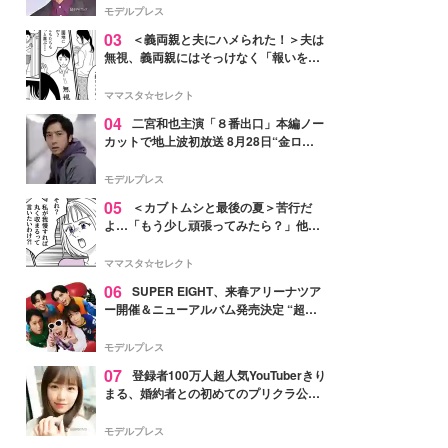
モデルプレス
03
＜義両親と夫にハメられた！＞夫は
無視、義両親にはそっけなく「報いを受
ければいい」【第7話まんが】
ママスタ☆セレクト
04
二宮和也主演「８番出口」本編ノー
カットで地上波初放送 8月28日“金ロ
ー”枠
モデルプレス
05
＜カブトムシと最後の夏＞苦行だ
よ…「もう少し頑張ってみたら？」他人
事の夫にイラッ【第2話まんが】
ママスタ☆セレクト
06
SUPER EIGHT、来春アリーナツア
ー開催＆ニューアルバム発売決定 “超
八”の日にサプライズ発表
モデルプレス
07
登録者100万人超人気YouTuberきり
まる、婚約者との初めてのプリクラ公開
「思わず笑った」「仲良しで微笑まし
い」と反響
モデルプレス