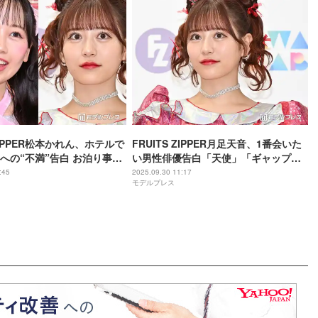
 ZIPPER松本かれん、ホテルで
FRUITS ZIPPER月足天音、1番会いた
への“不満”告白 お泊り事情
い男性俳優告白「天使」「ギャップに
「2人で一緒に寝てる」
やられるってこういうこと」
:45
2025.09.30 11:17
モデルプレス