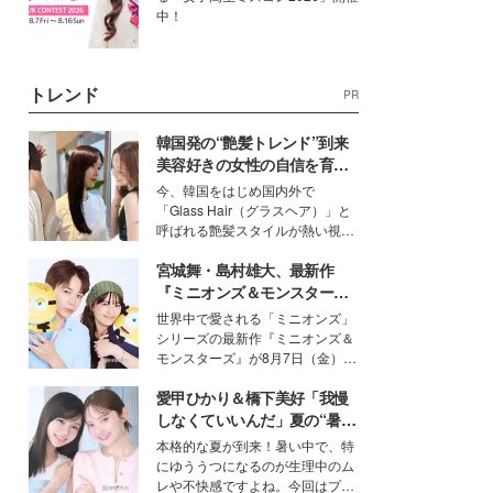
中！
トレンド
PR
韓国発の“艶髪トレンド”到来
美容好きの女性の自信を育む
「ヘアケア事情」って？
今、韓国をはじめ国内外で
「Glass Hair（グラスヘア）」と
呼ばれる艶髪スタイルが熱い視線
を集めています。メイクやファッ
宮城舞・島村雄大、最新作
ションの完成度を高めるベースと
して、“髪そのものの美しさ”に改
『ミニオンズ＆モンスター
めて注目する人が増えている様
ズ』の魅力熱弁 ハチャメチャ
世界中で愛される「ミニオンズ」
子。今回は、そんな憧れの艶やか
だけじゃない“友情と絆”に感
シリーズの最新作『ミニオンズ＆
な髪を日常で叶える、美容好きの
動
モンスターズ』が8月7日（金）に
女性たちのヘアケア事情を紹介し
公開。モデルプレスでは、“大のミ
ます。
愛甲ひかり＆橋下美好「我慢
ニオン好き”という共通点を持つモ
デルの宮城舞と島村雄大の特別対
しなくていいんだ」夏の“暑さ
談をお届け！それぞれの視点か
対策”の新しい選択肢とは？
本格的な夏が到来！暑い中で、特
ら、今作ならではの魅力や予想外
にゆううつになるのが生理中のム
の感動をもたらす奥深いストーリ
レや不快感ですよね。今回はプラ