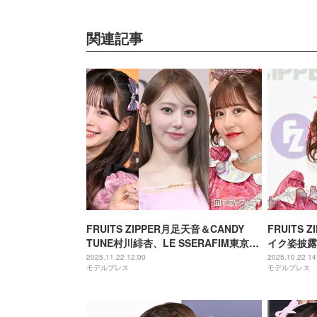
関連記事
FRUITS ZIPPER月足天音＆CANDY
FRUITS
TUNE村川緋杏、LE SSERAFIM東京ド
イク姿披露
ームライブ鑑賞 集合ショットに「元
ップ強い」
2025.11.22 12:00
2025.10.22 14
モデルプレス
モデルプレス
HKT組の集結エモすぎ」「神メンバ
ー」の声