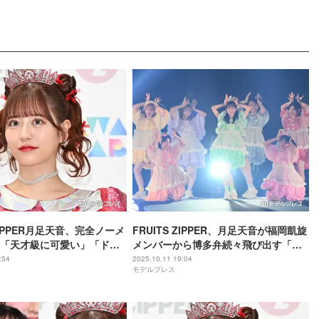
 ZIPPER月足天音、完全ノーメ
FRUITS ZIPPER、月足天音が福岡凱旋
「天才級に可愛い」「ドア
メンバーから博多弁続々飛び出す「大
と反響
好きばい」【TGC北九州2025】
:54
2025.10.11 19:04
モデルプレス