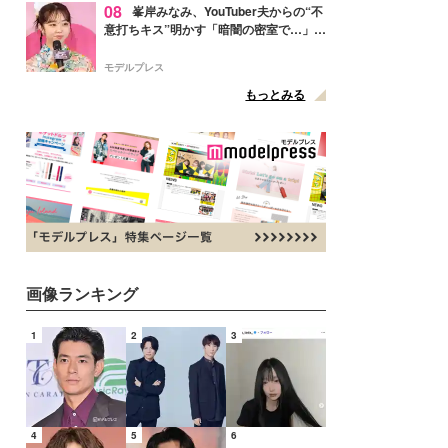
08
峯岸みなみ、YouTuber夫からの“不
意打ちキス”明かす「暗闇の密室で…」
「久しぶりに夫にドキッと」
モデルプレス
もっとみる
画像ランキング
1
2
3
4
5
6