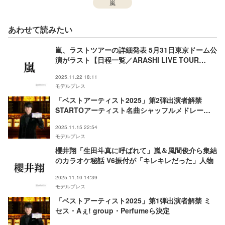
嵐
あわせて読みたい
嵐、ラストツアーの詳細発表 5月31日東京ドーム公
演がラスト【日程一覧／ARASHI LIVE TOUR
2026「We are ARASHI」】
2025.11.22 18:11
モデルプレス
「ベストアーティスト2025」第2弾出演者解禁
STARTOアーティスト名曲シャッフルメドレー企
画なども決定
2025.11.15 22:54
モデルプレス
櫻井翔「生田斗真に呼ばれて」嵐＆風間俊介ら集結
のカラオケ秘話 V6振付が「キレキレだった」人物
2025.11.10 14:39
モデルプレス
「ベストアーティスト2025」第1弾出演者解禁 ミ
セス・Aぇ! group・Perfumeら決定