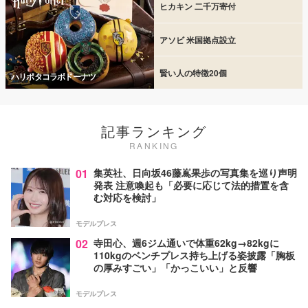
ヒカキン 二千万寄付
アソビ 米国拠点設立
賢い人の特徴20個
ハリポタコラボドーナツ
記事ランキング
RANKING
01
集英社、日向坂46藤嶌果歩の写真集を巡り声明
発表 注意喚起も「必要に応じて法的措置を含
む対応を検討」
モデルプレス
02
寺田心、週6ジム通いで体重62kg→82kgに
110kgのベンチプレス持ち上げる姿披露「胸板
の厚みすごい」「かっこいい」と反響
モデルプレス