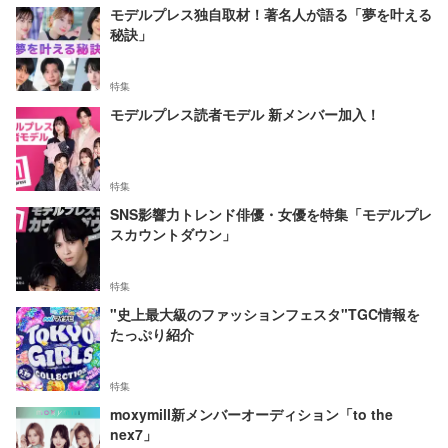
モデルプレス独自取材！著名人が語る「夢を叶える
秘訣」
特集
モデルプレス読者モデル 新メンバー加入！
特集
SNS影響力トレンド俳優・女優を特集「モデルプレ
スカウントダウン」
特集
"史上最大級のファッションフェスタ"TGC情報を
たっぷり紹介
特集
moxymill新メンバーオーディション「to the
nex7」