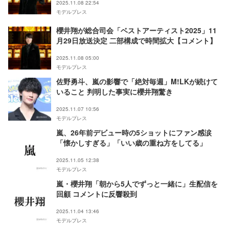
2025.11.08 22:54
モデルプレス
櫻井翔が総合司会「ベストアーティスト2025」11
月29日放送決定 二部構成で時間拡大【コメント】
2025.11.08 05:00
モデルプレス
佐野勇斗、嵐の影響で「絶対毎週」M!LKが続けて
いること 判明した事実に櫻井翔驚き
2025.11.07 10:56
モデルプレス
嵐、26年前デビュー時の5ショットにファン感涙
「懐かしすぎる」「いい歳の重ね方をしてる」
2025.11.05 12:38
モデルプレス
嵐・櫻井翔「朝から5人でずっと一緒に」生配信を
回顧 コメントに反響殺到
2025.11.04 13:46
モデルプレス