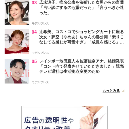
03
広末涼子、病名公表を決断した次男からの言葉
「言い訳にするのも嫌だった」「言うべきか迷
った」
モデルプレス
04
辻希美、コストコでショッピングカートに座る
次女・夢空（ゆめあ）ちゃんの姿公開「乗りこ
なしてる感じが可愛すぎ」「成長を感じる」の
声
モデルプレス
05
レインボー池田直人＆佐藤佳奈アナ、結婚発表
「コント内で発表させていただきました」読売
テレビ退社は生活拠点変更のため
モデルプレス
もっとみる