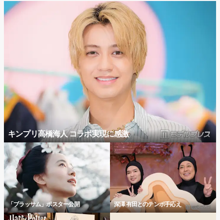
キンプリ高橋海人 コラボ実現に感激
「ブラッサム」ポスター公開
深澤 有田とのテンポ手応え