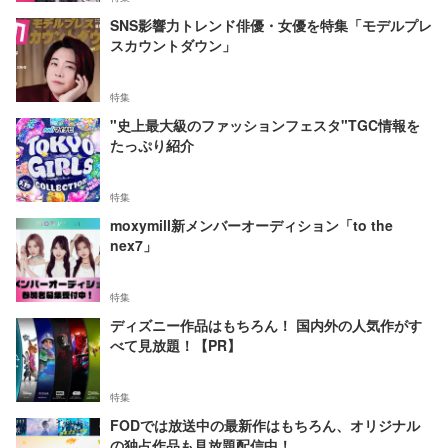
SNS影響力トレンド俳優・女優を特集「モデルプレ
スカウントダウン」
特集
"史上最大級のファッションフェスタ"TGC情報を
たっぷり紹介
特集
moxymill新メンバーオーディション「to the
nex7」
特集
ディズニー作品はもちろん！ 国内外の人気作がす
べて見放題！【PR】
特集
FODでは放送中の最新作はもちろん、オリジナル
の独占作品も見放題配信中！