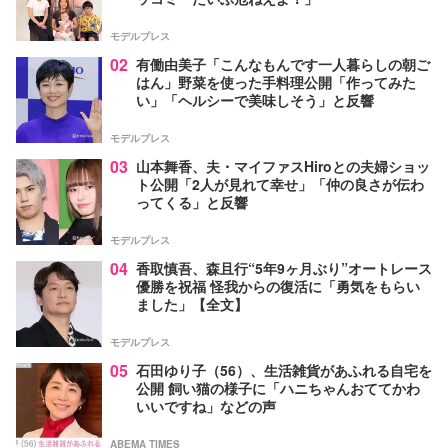
モデルプレス
02
有働由美子「こんなもんです一人暮らしの朝ご
はん」野菜を使った手料理公開「作ってみた
い」「ヘルシーで美味しそう」と反響
モデルプレス
03
山本舞香、夫・マイファスHiroとの夫婦ショッ
ト公開「2人が見れて幸せ」「仲の良さが伝わ
ってくる」と反響
モデルプレス
04
香取慎吾、森且行“5年9ヶ月ぶり”オートレース
優勝を祝福 怪我からの復活に「勇気をもらい
ました」【全文】
モデルプレス
05
石田ゆり子（56）、生活雑貨があふれる自宅を
公開 飼い猫の様子に「ハニちゃんおててかわ
いいですね」などの声
ABEMA TIMES