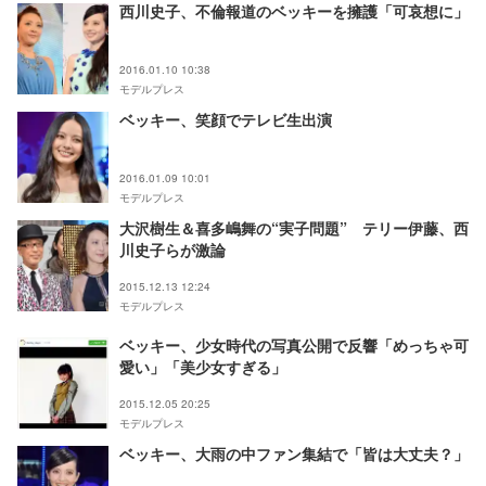
西川史子、不倫報道のベッキーを擁護「可哀想に」
2016.01.10 10:38
モデルプレス
ベッキー、笑顔でテレビ生出演
2016.01.09 10:01
モデルプレス
大沢樹生＆喜多嶋舞の“実子問題” テリー伊藤、西
川史子らが激論
2015.12.13 12:24
モデルプレス
ベッキー、少女時代の写真公開で反響「めっちゃ可
愛い」「美少女すぎる」
2015.12.05 20:25
モデルプレス
ベッキー、大雨の中ファン集結で「皆は大丈夫？」