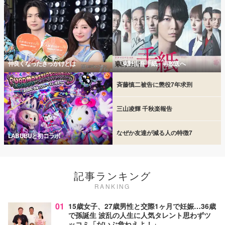
仲良くなったきっかけとは
「東野圭吾 手紙」再放送へ
斉藤慎二被告に懲役7年求刑
三山凌輝 千秋楽報告
なぜか友達が減る人の特徴7
LABUBUと初コラボ
記事ランキング
RANKING
01
15歳女子、27歳男性と交際1ヶ月で妊娠…36歳
で孫誕生 波乱の人生に人気タレント思わずツ
ッコミ「だいぶ危ねえよ！」