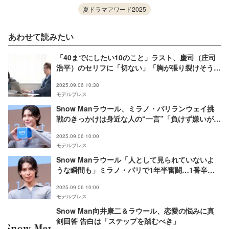
夏ドラマアワード2025
あわせて読みたい
「40までにしたい10のこと」ラスト、慶司（庄司
浩平）のセリフに「切ない」「胸が張り裂けそう」
の声 雀（風間俊介）のモノローグにも注目集まる
2025.09.06 10:38
モデルプレス
Snow Manラウール、ミラノ・パリランウェイ挑
戦のきっかけは身近な人の“一言”「負けず嫌いが高
じて」【RAUL：ON THE RUNWAY】
2025.09.06 10:00
モデルプレス
Snow Manラウール「人として見られていないよ
うな瞬間も」ミラノ・パリで1年半奮闘…1番辛か
ったこと告白【RAUL：ON THE RUNWAY】
2025.09.06 10:00
モデルプレス
Snow Man向井康二＆ラウール、恋愛の悩みに真
剣回答 告白は「ステップを踏むべき」