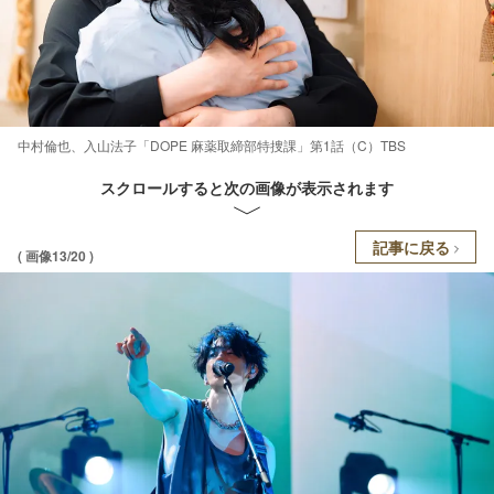
中村倫也、入山法子「DOPE 麻薬取締部特捜課」第1話（C）TBS
スクロールすると次の画像が表示されます
記事に戻る
( 画像13/20 )