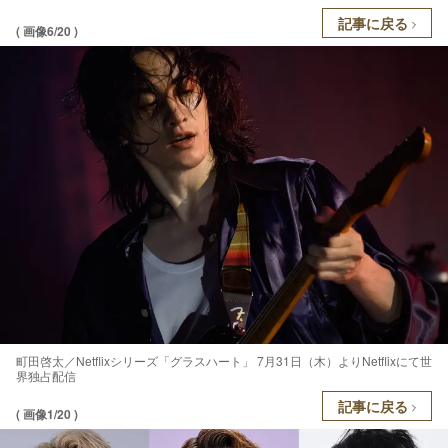
記事に戻る
( 画像6/20 )
町田啓太／Netflixシリーズ「グラスハート」 7月31日（木）よりNetflixにて世
界独占配信
記事に戻る
( 画像1/20 )