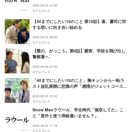
2025.09.05 10:32
モデルプレス
【40までにしたい10のこと 第10話】雀、慶司に対
する想いに向き合い始める
2025.09.05 08:00
モデルプレス
【愛の、がっこう。第9話】愛実、学校を飛び出し
警察署へ
2025.09.04 07:00
モデルプレス
「40までにしたい10のこと」胸キュンから一転ラ
スト波乱展開に悲痛の声「感情がジェットコースタ
ー」「苦しすぎる」
2025.08.30 10:22
モデルプレス
Snow Manラウール、学生時代「無双してた」こ
と「意外と使う神経違いません？」
2025.08.29 11:18
モデルプレス