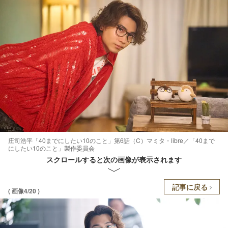
庄司浩平「40までにしたい10のこと」第6話（C）マミタ・libre／「40まで
にしたい10のこと」製作委員会
スクロールすると次の画像が表示されます
記事に戻る
( 画像4/20 )