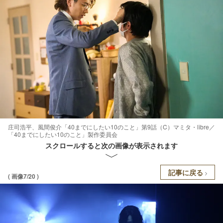
庄司浩平、風間俊介「40までにしたい10のこと」第9話（C）マミタ・libre／
「40までにしたい10のこと」製作委員会
スクロールすると次の画像が表示されます
記事に戻る
( 画像7/20 )