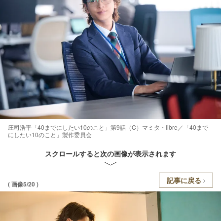
庄司浩平「40までにしたい10のこと」第9話（C）マミタ・libre／「40まで
にしたい10のこと」製作委員会
スクロールすると次の画像が表示されます
記事に戻る
( 画像5/20 )