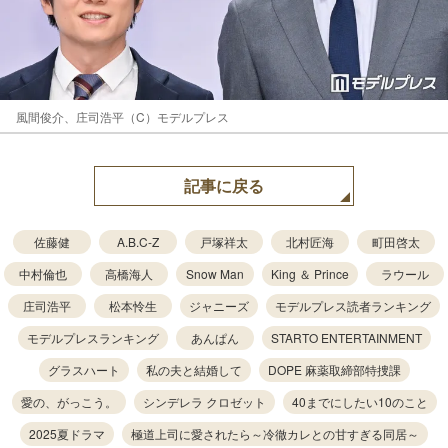
風間俊介、庄司浩平（C）モデルプレス
記事に戻る
佐藤健
A.B.C-Z
戸塚祥太
北村匠海
町田啓太
中村倫也
高橋海人
Snow Man
King ＆ Prince
ラウール
庄司浩平
松本怜生
ジャニーズ
モデルプレス読者ランキング
モデルプレスランキング
あんぱん
STARTO ENTERTAINMENT
グラスハート
私の夫と結婚して
DOPE 麻薬取締部特捜課
愛の、がっこう。
シンデレラ クロゼット
40までにしたい10のこと
2025夏ドラマ
極道上司に愛されたら～冷徹カレとの甘すぎる同居～