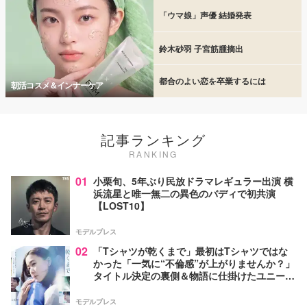
「ウマ娘」声優 結婚発表
鈴木砂羽 子宮筋腫摘出
都合のよい恋を卒業するには
朝活コスメ＆インナーケア
記事ランキング
RANKING
01
小栗旬、5年ぶり民放ドラマレギュラー出演 横
浜流星と唯一無二の異色のバディで初共演
【LOST10】
モデルプレス
02
「Tシャツが乾くまで」最初はTシャツではな
かった「一気に“不倫感”が上がりませんか？」
タイトル決定の裏側＆物語に仕掛けたユニーク
な視点【脚本家・生方美久氏インタビュー】
モデルプレス