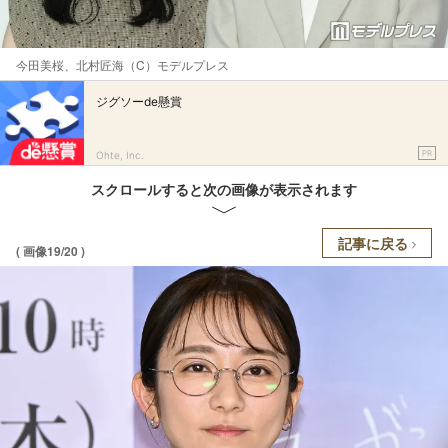
今田美桜、北村匠海（C）モデルプレス
ジグソーde懸賞
PR
Ohte, Inc.
スクロールすると次の画像が表示されます
記事に戻る
( 画像19/20 )