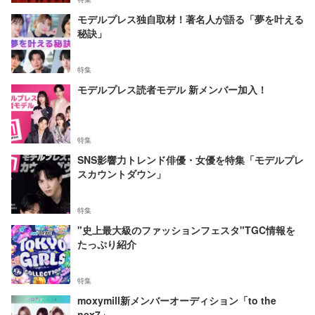
モデルプレス独自取材！著名人が語る「夢を叶える
秘訣」
特集
モデルプレス読者モデル 新メンバー加入！
特集
SNS影響力トレンド俳優・女優を特集「モデルプレ
スカウントダウン」
特集
"史上最大級のファッションフェスタ"TGC情報を
たっぷり紹介
特集
moxymill新メンバーオーディション「to the
nex7」