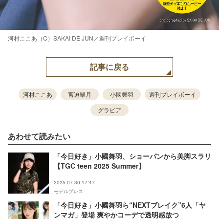
河村ここあ（C）SAKAI DE JUN／週刊プレイボーイ
記事に戻る
河村ここあ
宮迫翠月
小國舞羽
週刊プレイボーイ
グラビア
あわせて読みたい
「今日好き」小國舞羽、ショーパンから美脚スラリ
【TGC teen 2025 Summer】
2025.07.30 17:47
モデルプレス
「今日好き」小國舞羽ら“NEXTブレイク”6人「ヤ
ンマガ」登場 爽やかコーデで透明感放つ