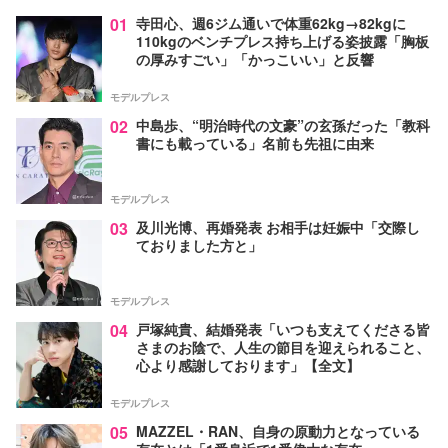
01
寺田心、週6ジム通いで体重62kg→82kgに
110kgのベンチプレス持ち上げる姿披露「胸板
の厚みすごい」「かっこいい」と反響
モデルプレス
02
中島歩、“明治時代の文豪”の玄孫だった「教科
書にも載っている」名前も先祖に由来
モデルプレス
03
及川光博、再婚発表 お相手は妊娠中「交際し
ておりました方と」
モデルプレス
04
戸塚純貴、結婚発表「いつも支えてくださる皆
さまのお陰で、人生の節目を迎えられること、
心より感謝しております」【全文】
モデルプレス
05
MAZZEL・RAN、自身の原動力となっている