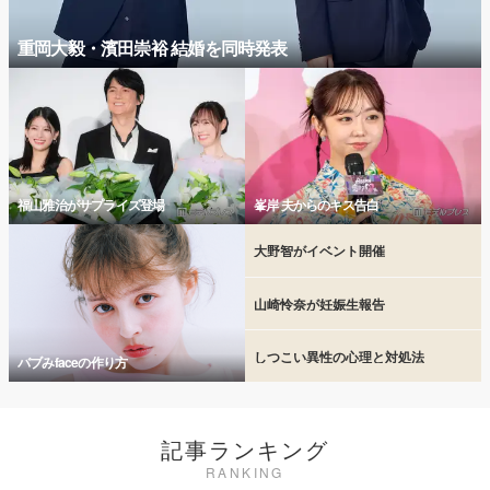
重岡大毅・濱田崇裕 結婚を同時発表
福山雅治がサプライズ登場
峯岸 夫からのキス告白
大野智がイベント開催
山崎怜奈が妊娠生報告
しつこい異性の心理と対処法
バブみfaceの作り方
記事ランキング
RANKING