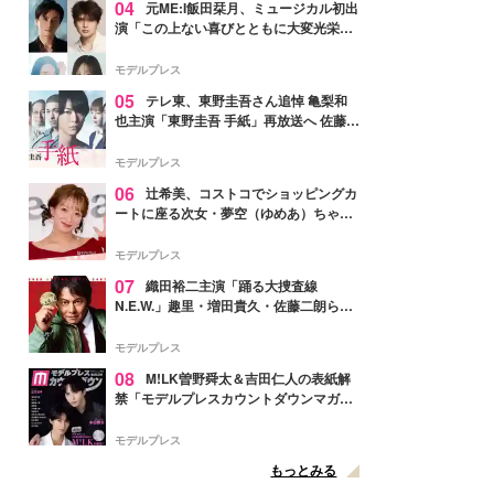
04
元ME:I飯田栞月、ミュージカル初出
演「この上ない喜びとともに大変光栄」
4年ぶり上演「ファントム」城田優らキ
ャスト発表
モデルプレス
05
テレ東、東野圭吾さん追悼 亀梨和
也主演「東野圭吾 手紙」再放送へ 佐藤隆
太・本田翼・中村倫也ら出演
モデルプレス
06
辻希美、コストコでショッピングカ
ートに座る次女・夢空（ゆめあ）ちゃん
の姿公開「乗りこなしてる感じが可愛す
ぎ」「成長を感じる」の声
モデルプレス
07
織田裕二主演「踊る大捜査線
N.E.W.」趣里・増田貴久・佐藤二朗ら新
メンバー紹介映像解禁 各キャラクター象
徴する“謎のキーワード”も
モデルプレス
08
M!LK曽野舜太＆吉田仁人の表紙解
禁「モデルプレスカウントダウンマガジ
ン」巻頭に登場
モデルプレス
もっとみる