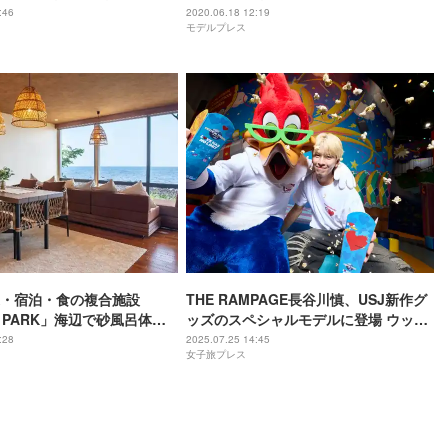
知っておくべき注目の美女4人【モデル
:46
2020.06.18 12:19
モデルプレス
プレスNEXT／vol.13】
・宿泊・食の複合施設
THE RAMPAGE長谷川慎、USJ新作グ
N PARK」海辺で砂風呂体験
ッズのスペシャルモデルに登場 ウッド
ペッカーとおそろコーデ披露
:28
2025.07.25 14:45
女子旅プレス