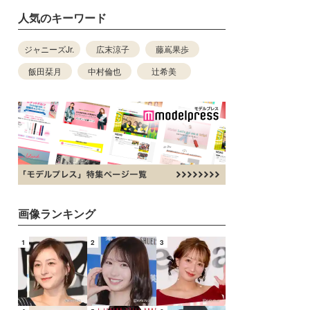
人気のキーワード
ジャニーズJr.
広末涼子
藤嶌果歩
飯田栞月
中村倫也
辻希美
画像ランキング
1
2
3