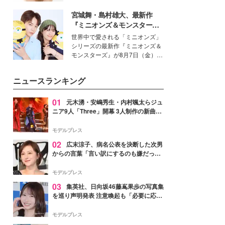
女性たちのヘアケア事情を紹介し
いという読者も多いのでは？そん
ます。
宮城舞・島村雄大、最新作
な美容の常識を大きく変える可能
性を秘めた、革新的な「Water
『ミニオンズ＆モンスター
Capturing Skin（ウォーターキャ
ズ』の魅力熱弁 ハチャメチャ
世界中で愛される「ミニオンズ」
プチャリングスキン：捕水肌）」
だけじゃない“友情と絆”に感
シリーズの最新作『ミニオンズ＆
技術を、花王が構築した。
動
モンスターズ』が8月7日（金）に
公開。モデルプレスでは、“大のミ
ニオン好き”という共通点を持つモ
ニュースランキング
デルの宮城舞と島村雄大の特別対
談をお届け！それぞれの視点か
ら、今作ならではの魅力や予想外
01
元木湧・安嶋秀生・内村颯太らジュ
の感動をもたらす奥深いストーリ
ニア9人「Three」開幕 3人制作の新曲＆
ーについて熱く語り合ってもらっ
手描きセットに込めた想い「もっと前に
た。
進んで夢を掴みたい」【ゲネプロレポ】
モデルプレス
02
広末涼子、病名公表を決断した次男
からの言葉「言い訳にするのも嫌だっ
た」「言うべきか迷った」
モデルプレス
03
集英社、日向坂46藤嶌果歩の写真集
を巡り声明発表 注意喚起も「必要に応じ
て法的措置を含む対応を検討」
モデルプレス