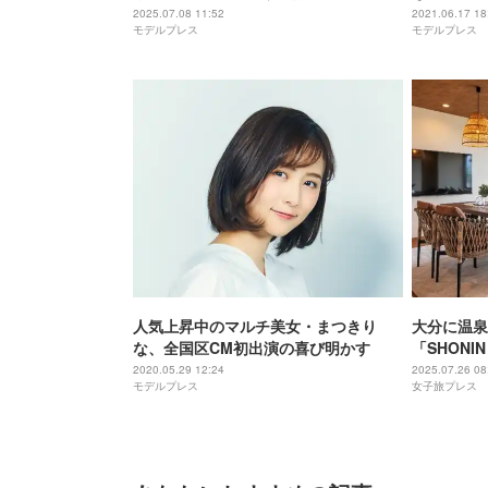
反響「幸せいっぱい」「素敵な写真」
2025.07.08 11:52
2021.06.17 18
モデルプレス
モデルプレス
人気上昇中のマルチ美女・まつきり
大分に温泉
な、全国区CM初出演の喜び明かす
「SHONI
も
2020.05.29 12:24
2025.07.26 08
モデルプレス
女子旅プレス