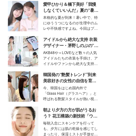
愛甲ひかり＆橋下美好「我慢
しなくていいんだ」夏の“暑さ
対策”の新しい選択肢とは？
本格的な夏が到来！暑い中で、特
にゆううつになるのが生理中のム
レや不快感ですよね。今回はプラ
イベートでも仲良しで旅行好きな
アイドルから絶大な支持 衣装
モデル・愛甲ひかりさんと橋下美
好さんを迎えて本音で女子会トー
デザイナー・茅野しのぶの“可
ク。猛暑のお出かけを快適に過ご
愛い”を作る美学＜「シチズン
AKB48や＝LOVEなど数々の人気
すヒントや、2人が感動した夏の
クロスシー」インタビュー＞
アイドルたちの衣装を手掛け、ア
生理の新常識にも迫りました。
イドルやファンから絶大な支持を
得る、株式会社オサレカンパニー
韓国発の“艶髪トレンド”到来
取締役兼クリエイティブディレク
ター・茅野しのぶ。一人ひとりの
美容好きの女性の自信を育む
個性に寄り添い、魅力を引き出す
「ヘアケア事情」って？
今、韓国をはじめ国内外で
衣装作りは、多くの女性たちに勇
「Glass Hair（グラスヘア）」と
気と自信を与え続けている。
呼ばれる艶髪スタイルが熱い視線
を集めています。メイクやファッ
朝より夕方の方が肌がうるお
ションの完成度を高めるベースと
して、“髪そのものの美しさ”に改
う？ 花王構築の新技術「ウォ
めて注目する人が増えている様
ーターキャプチャリングスキ
毎朝入念にスキンケアを行って
子。今回は、そんな憧れの艶やか
ン（捕水肌）」がスキンケア
も、夕方には肌の乾燥を感じてし
な髪を日常で叶える、美容好きの
の常識を変える予感
まったり、保湿ミストが手放せな