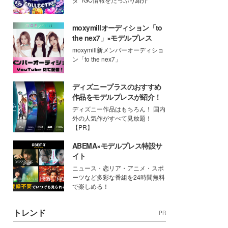
moxymillオーディション「to
the nex7」×モデルプレス
moxymill新メンバーオーディショ
ン「to the nex7」
ディズニープラスのおすすめ
作品をモデルプレスが紹介！
ディズニー作品はもちろん！ 国内
外の人気作がすべて見放題！
【PR】
ABEMA×モデルプレス特設サ
イト
ニュース・恋リア・アニメ・スポ
ーツなど多彩な番組を24時間無料
で楽しめる！
トレンド
PR