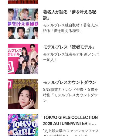
著名人が語る「夢を叶える秘
訣」
モデルプレス独自取材！著名人が
語る「夢を叶える秘訣」
モデルプレス「読者モデル」
モデルプレス読者モデル 新メンバ
ー加入！
モデルプレスカウントダウン
SNS影響力トレンド俳優・女優を
特集「モデルプレスカウントダウ
ン」
TOKYO GIRLS COLLECTION
2026 AUTUMN/WINTER × モ
デルプレス
"史上最大級のファッションフェス
タ"TGC情報をたっぷり紹介