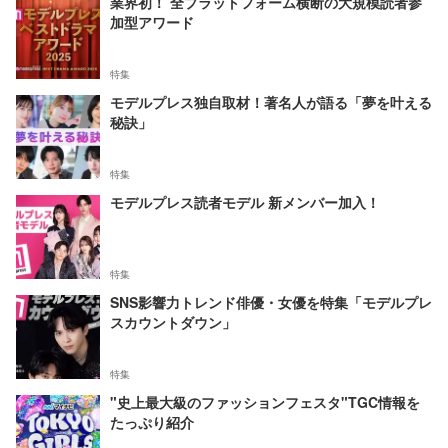
業界初！ 全プラットフォーム横断の大規模読者参
加型アワード
特集
モデルプレス独自取材！著名人が語る「夢を叶える
秘訣」
特集
モデルプレス読者モデル 新メンバー加入！
特集
SNS影響力トレンド俳優・女優を特集「モデルプレ
スカウントダウン」
特集
"史上最大級のファッションフェスタ"TGC情報を
たっぷり紹介