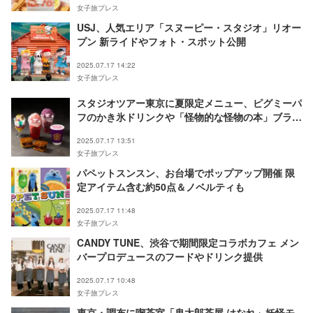
女子旅プレス
USJ、人気エリア「スヌーピー・スタジオ」リオー
プン 新ライドやフォト・スポット公開
2025.07.17 14:22
女子旅プレス
スタジオツアー東京に夏限定メニュー、ピグミーパ
フのかき氷ドリンクや「怪物的な怪物の本」ブラウ
ニー
2025.07.17 13:51
女子旅プレス
パペットスンスン、お台場でポップアップ開催 限
定アイテム含む約50点＆ノベルティも
2025.07.17 11:48
女子旅プレス
CANDY TUNE、渋谷で期間限定コラボカフェ メン
バープロデュースのフードやドリンク提供
2025.07.17 10:48
女子旅プレス
東京・調布に喫茶室「鬼太郎茶屋 はなれ」妖怪モ