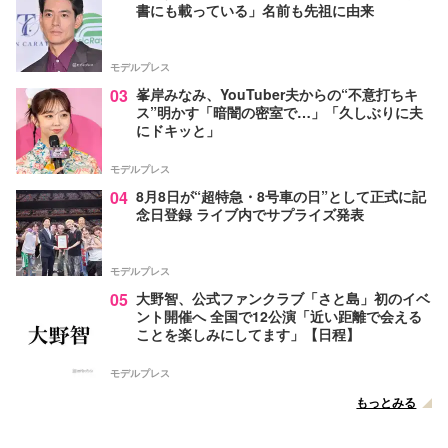
書にも載っている」名前も先祖に由来
モデルプレス
03
峯岸みなみ、YouTuber夫からの“不意打ちキ
ス”明かす「暗闇の密室で…」「久しぶりに夫
にドキッと」
モデルプレス
04
8月8日が“超特急・8号車の日”として正式に記
念日登録 ライブ内でサプライズ発表
モデルプレス
05
大野智、公式ファンクラブ「さと島」初のイベ
ント開催へ 全国で12公演「近い距離で会える
ことを楽しみにしてます」【日程】
モデルプレス
もっとみる