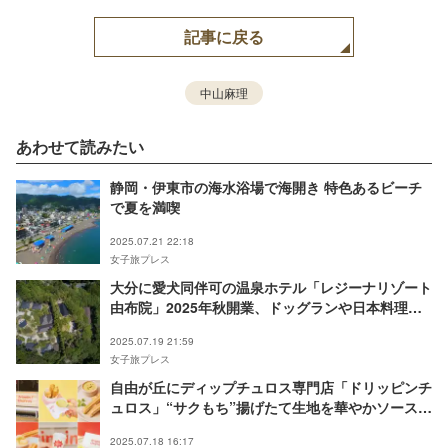
記事に戻る
中山麻理
あわせて読みたい
静岡・伊東市の海水浴場で海開き 特色あるビーチ
で夏を満喫
2025.07.21 22:18
女子旅プレス
大分に愛犬同伴可の温泉ホテル「レジーナリゾート
由布院」2025年秋開業、ドッグランや日本料理レ
ストラン完備
2025.07.19 21:59
女子旅プレス
自由が丘にディップチュロス専門店「ドリッピンチ
ュロス」“サクもち”揚げたて生地を華やかソースに
絡めて
2025.07.18 16:17