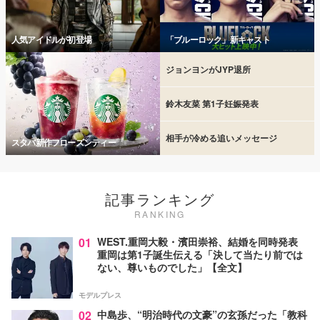
人気アイドルが初登場
「ブルーロック」新キャスト
ジョンヨンがJYP退所
鈴木友菜 第1子妊娠発表
相手が冷める追いメッセージ
スタバ新作フローズンティー
記事ランキング
RANKING
01
WEST.重岡大毅・濱田崇裕、結婚を同時発表
重岡は第1子誕生伝える「決して当たり前では
ない、尊いものでした」【全文】
モデルプレス
02
中島歩、“明治時代の文豪”の玄孫だった「教科