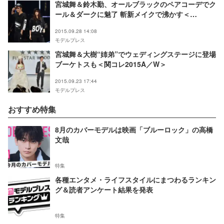
宮城舞＆鈴木勤、オールブラックのペアコーデでク
ール＆ダークに魅了 斬新メイクで沸かす＜
TGC2015A／W＞
2015.09.28 14:08
モデルプレス
宮城舞＆大樹“姉弟”でウェディングステージに登場
ブーケトスも＜関コレ2015A／W＞
2015.09.23 17:44
モデルプレス
おすすめ特集
8月のカバーモデルは映画「ブルーロック」の高橋
文哉
特集
各種エンタメ・ライフスタイルにまつわるランキン
グ＆読者アンケート結果を発表
特集