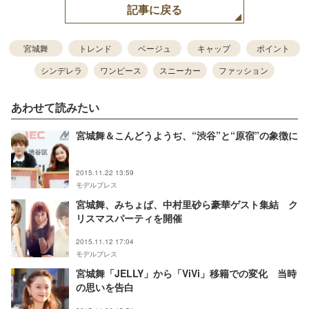
記事に戻る
宮城舞
トレンド
ベージュ
キャップ
ポイント
シンデレラ
ワンピース
スニーカー
ファッション
あわせて読みたい
宮城舞＆こんどうようぢ、“渋谷”と“原宿”の象徴に
2015.11.22 13:59
モデルプレス
宮城舞、みちょぱ、中村里砂ら豪華ゲスト集結 ク
リスマスパーティを開催
2015.11.12 17:04
モデルプレス
宮城舞「JELLY」から「ViVi」移籍での変化 当時
の思いを告白