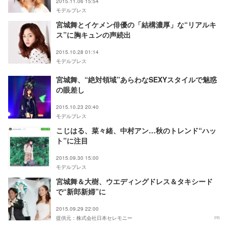
2015.11.06 15:54
モデルプレス
宮城舞とイケメン俳優の「結構濃厚」な“リアルキ
ス”に胸キュンの声続出
2015.10.28 01:14
モデルプレス
宮城舞、“絶対領域”あらわなSEXYスタイルで魅惑
の眼差し
2015.10.23 20:40
モデルプレス
こじはる、菜々緒、中村アン…秋のトレンド“ハッ
ト”に注目
2015.09.30 15:00
モデルプレス
宮城舞＆大樹、ウエディングドレス＆タキシード
で“新郎新婦”に
2015.09.29 22:00
提供元：株式会社日本セレモニー
PR