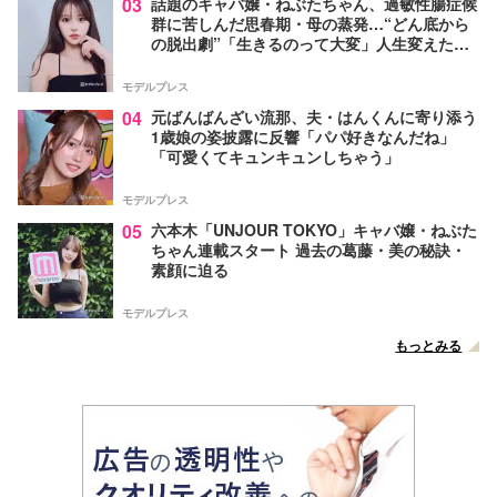
03
話題のキャバ嬢・ねぶたちゃん、過敏性腸症候
群に苦しんだ思春期・母の蒸発…“どん底から
の脱出劇”「生きるのって大変」人生変えた言
葉とは【インタビュー連載Vol.1】
モデルプレス
04
元ばんばんざい流那、夫・はんくんに寄り添う
1歳娘の姿披露に反響「パパ好きなんだね」
「可愛くてキュンキュンしちゃう」
モデルプレス
05
六本木「UNJOUR TOKYO」キャバ嬢・ねぶた
ちゃん連載スタート 過去の葛藤・美の秘訣・
素顔に迫る
モデルプレス
もっとみる