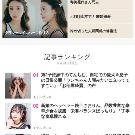
寿美花代さん死去
元TBS山本アナ 離婚発表
冷め切った夫婦関係の修復法
グラマーツインハーフ作り方
記事ランキング
RANKING
01
第2子妊娠中のてんちむ、自宅での愛犬＆息子
の日常公開「ワンちゃん人間みたいに立ってて
すごい」「お部屋綺麗」の声
モデルプレス
02
新婚のヘラヘラ三銃士さおりん、品数豊富な豪
華夕食を披露「栄養バランスばっちり」「丁寧
な食卓憧れる」
モデルプレス