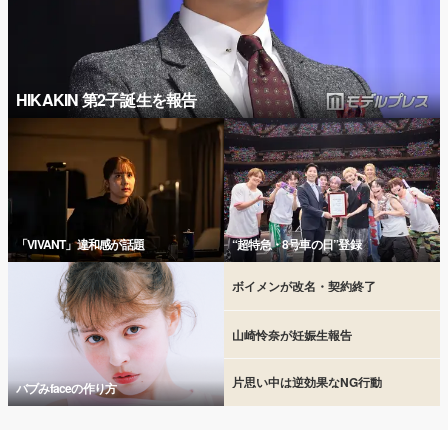
HIKAKIN 第2子誕生を報告
「VIVANT」違和感が話題
“超特急・8号車の日”登録
ボイメンが改名・契約終了
山崎怜奈が妊娠生報告
片思い中は逆効果なNG行動
バブみfaceの作り方