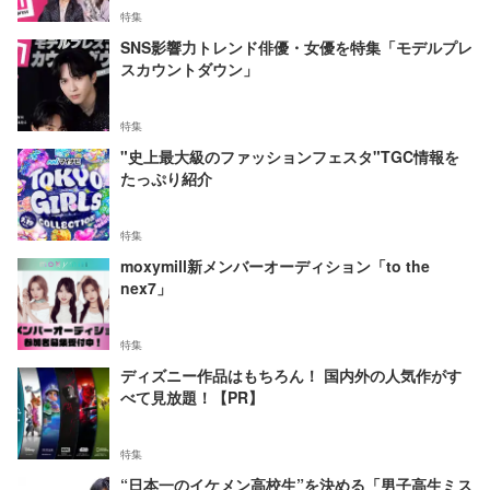
特集
SNS影響力トレンド俳優・女優を特集「モデルプレ
スカウントダウン」
特集
"史上最大級のファッションフェスタ"TGC情報を
たっぷり紹介
特集
moxymill新メンバーオーディション「to the
nex7」
特集
ディズニー作品はもちろん！ 国内外の人気作がす
べて見放題！【PR】
特集
“日本一のイケメン高校生”を決める「男子高生ミス