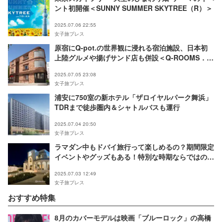
ント初開催＜SUNNY SUMMER SKYTREE（R）＞
2025.07.06 22:55
女子旅プレス
原宿にQ-pot.の世界観に浸れる宿泊施設、日本初
上陸グルメや揚げサンド店も併設＜Q-ROOMS．
HARAJUKU＞
2025.07.05 23:08
女子旅プレス
浦安に750室の新ホテル「ザロイヤルパーク舞浜」
TDRまで徒歩圏内＆シャトルバスも運行
2025.07.04 20:50
女子旅プレス
ラマダン中もドバイ旅行って楽しめるの？期間限定
イベントやグッズもある！特別な時期ならではの過
ごし方
2025.07.03 12:49
女子旅プレス
おすすめ特集
8月のカバーモデルは映画「ブルーロック」の高橋