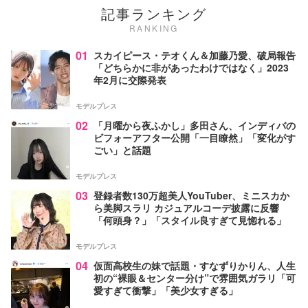
記事ランキング
RANKING
01
スカイピース・テオくん＆加藤乃愛、破局報告
「どちらかに非があったわけではなく」2023
年2月に交際発表
モデルプレス
02
「月曜から夜ふかし」多田さん、インディバの
ビフォーアフター公開「一目瞭然」「変化がす
ごい」と話題
モデルプレス
03
登録者数130万超美人YouTuber、ミニスカか
ら美脚スラリ カジュアルコーデ披露に反響
「何頭身？」「スタイル良すぎて見惚れる」
モデルプレス
04
仮面高校生の妹で話題・すなずりかりん、人生
初の“裸眼＆センター分け”で雰囲気ガラリ「可
愛すぎて衝撃」「美少女すぎる」