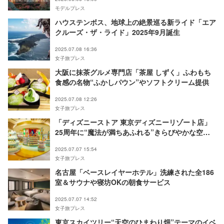
モデルプレス
ハウステンボス、地球上の絶景巡る新ライド「エア
クルーズ・ザ・ライド」2025年9月誕生
2025.07.08 16:36
女子旅プレス
大阪に抹茶グルメ専門店「茶屋 しずく」ふわもち
食感の名物“ふかしパウン”やソフトクリーム提供
2025.07.08 12:26
女子旅プレス
「ディズニーストア 東京ディズニーリゾート店」
25周年に“魔法が満ちあふれる”きらびやかな空間
に一新
2025.07.07 15:54
女子旅プレス
名古屋「ベースレイヤーホテル」洗練された全186
室＆サウナや寝坊OKの朝食サービス
2025.07.07 14:52
女子旅プレス
東京スカイツリー“天空のひまわり畑”テーマのイベ