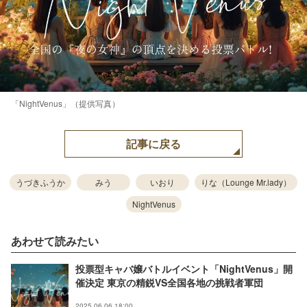
「NightVenus」（提供写真）
記事に戻る
うづきふうか
みう
いおり
りな（Lounge Mr.lady）
NightVenus
あわせて読みたい
投票型キャバ嬢バトルイベント「NightVenus」開
催決定 東京の精鋭VS全国各地の挑戦者軍団
2025.06.06 18:00